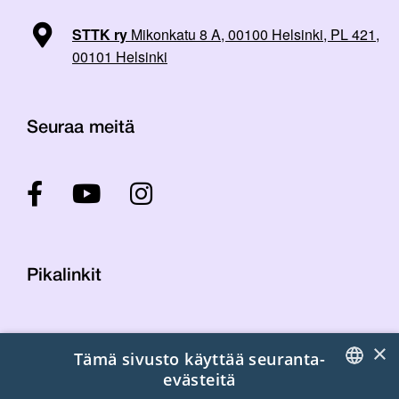
STTK ry
Mikonkatu 8 A, 00100 Helsinki, PL 421,
00101 Helsinki
Seuraa meitä
Pikalinkit
Yhteystiedot
×
Tämä sivusto käyttää seuranta-
Laskutustiedot
evästeitä
STTK:n kuvapankki