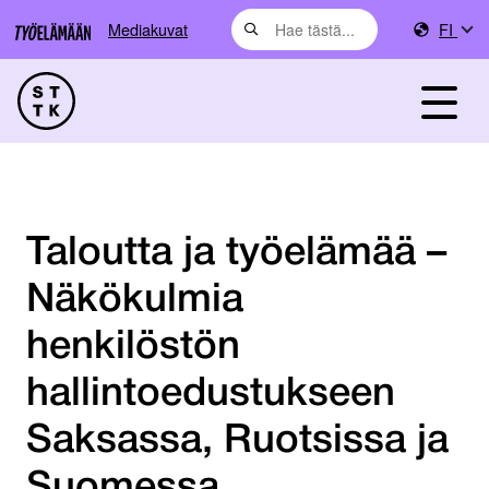
Mediakuvat
FI
Taloutta ja työelämää –
Näkökulmia
henkilöstön
hallintoedustukseen
Saksassa, Ruotsissa ja
Suomessa