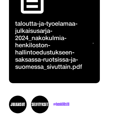
taloutta-ja-tyoelamaa-
julkaisusarja-
2024_nakokulmia-
henkiloston-
hallintoedustukseen-
saksassa-ruotsissa-ja-
suomessa_sivuttain.pdf
JULKAISUT
SELVITYKSET
henkilöstö