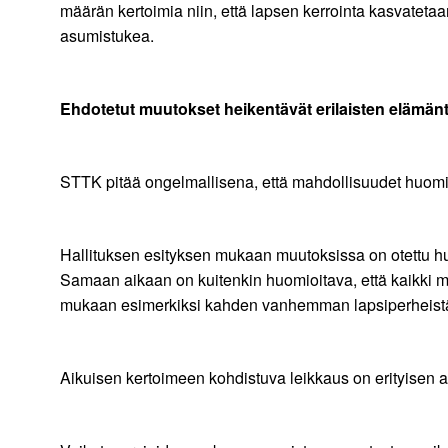
määrän kertoimia niin, että lapsen kerrointa kasvateta
asumistukea.
Ehdotetut muutokset heikentävät erilaisten elämän
STTK pitää ongelmallisena, että mahdollisuudet huomio
Hallituksen esityksen mukaan muutoksissa on otettu h
Samaan aikaan on kuitenkin huomioitava, että kaikki m
mukaan esimerkiksi kahden vanhemman lapsiperheistä yl
Aikuisen kertoimeen kohdistuva leikkaus on erityisen a