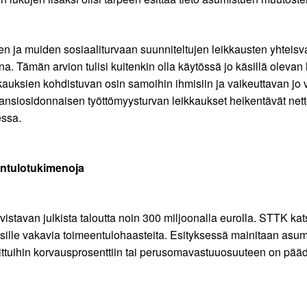
n ja muiden sosiaaliturvaan suunniteltujen leikkausten yhteisvai
a. Tämän arvion tulisi kuitenkin olla käytössä jo käsillä oleva
kauksien kohdistuvan osin samoihin ihmisiin ja vaikeuttavan jo
siosidonnaisen työttömyysturvan leikkaukset heikentävät netto
essa.
ntulotukimenoja
tavan julkista taloutta noin 300 miljoonalla eurolla. STTK katso
alaisille vakavia toimeentulohaasteita. Esityksessä mainitaan a
ittuihin korvausprosenttiin tai perusomavastuuosuuteen on pääd