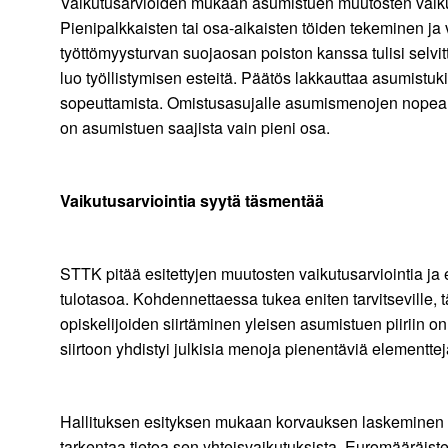
Vaikutusarvioiden mukaan asumistuen muutosten vaikut
Pienipalkkaisten tai osa-aikaisten töiden tekeminen j
työttömyysturvan suojaosan poiston kanssa tulisi selvit
luo työllistymisen esteitä. Päätös lakkauttaa asumistuk
sopeuttamista. Omistusasujalle asumismenojen nopea 
on asumistuen saajista vain pieni osa.
Vaikutusarviointia syytä täsmentää
STTK pitää esitettyjen muutosten vaikutusarviointia ja e
tulotasoa. Kohdennettaessa tukea eniten tarvitseville,
opiskelijoiden siirtäminen yleisen asumistuen piiriin o
siirtoon yhdistyi julkisia menoja pienentäviä elementte
Hallituksen esityksen mukaan korvauksen laskeminen 70
tarkentaa tietoa sen yhteisvaikutuksista. Euromääräiste