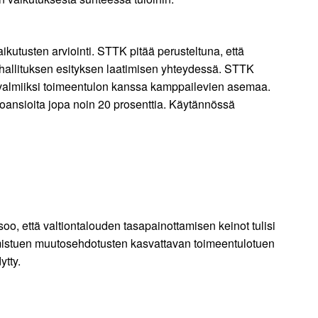
kutusten arviointi. STTK pitää perusteltuna, että
n hallituksen esityksen laatimisen yhteydessä. STTK
 valmiiksi toimeentulon kanssa kamppailevien asemaa.
ansioita jopa noin 20 prosenttia. Käytännössä
o, että valtiontalouden tasapainottamisen keinot tulisi
sumistuen muutosehdotusten kasvattavan toimeentulotuen
ytty.