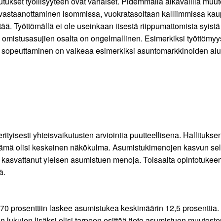
ukset työllisyyteen ovat vähäiset. Pidemmällä aikavälillä muu
a vastaanottaminen isommissa, vuokratasoltaan kalliimmissa kau
tää. Työttömällä ei ole useinkaan itsestä riippumattomista syistä
i omistusasujien osalta on ongelmallinen. Esimerkiksi työttömyys
sopeuttaminen on vaikeaa esimerkiksi asuntomarkkinoiden alue
rityisesti yhteisvaikutusten arviointia puutteellisena. Hallituks
 tämä olisi keskeinen näkökulma. Asumistukimenojen kasvun selit
n kasvattanut yleisen asumistuen menoja. Toisaalta opintotukeen k
jä.
 prosenttiin laskee asumistukea keskimäärin 12,5 prosenttia. T
n lukujen lisäksi olisi tarpeen esittää tieto asumistuen muutost