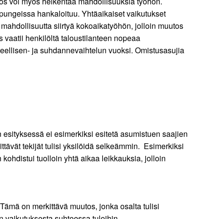
tos voi myös heikentää mahdollisuuksia työhön.
pungeissa hankaloituu. Yhtäaikaiset vaikutukset
 mahdollisuutta siirtyä kokoaikatyöhön, jolloin muutos
 vaatii henkilöltä taloustilanteen nopeaa
ellisen- ja suhdannevaihtelun vuoksi. Omistusasujia
en esityksessä ei esimerkiksi esitetä asumistuen saajien
tävät tekijät tulisi yksilöidä selkeämmin. Esimerkiksi
ohdistui tuolloin yhtä aikaa leikkauksia, jolloin
ämä on merkittävä muutos, jonka osalta tulisi
en vaikutuksesta suhteessa tuloihin.