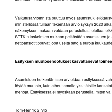
Vaikutusarvioinnista puuttuu myös asumistukileikkauste
ministeriössä tullaan tekemään arvio syksyn 2023 aikan
näkemyksen mukaan voidaan perustellusti olettaa leik
STTK:n laskelmien mukaan pelkästään asumistuen ja an
nettoansiot tippuvat jopa useita satoja euroja kuukaud
Esityksen muutosehdotukset kasvattanevat toimee
Asumistuen heikentämisen arvioidaan esityksessä vahvis
löytää muutoin, kuin aiheuttamalla yksittäisille kans
menoja. Esityksessä ei myöskään perustella, miten val
Tom-Henrik Sirviö