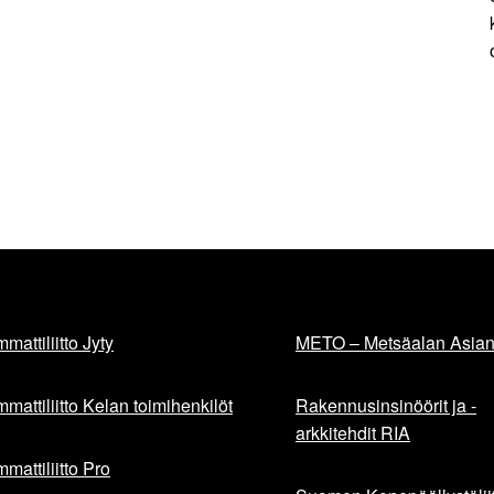
mattiliitto Jyty
METO – Metsäalan Asiant
mattiliitto Kelan toimihenkilöt
Rakennusinsinöörit ja -
arkkitehdit RIA
mattiliitto Pro