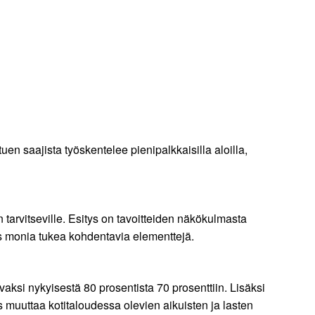
 saajista työskentelee pienipalkkaisilla aloilla,
tarvitseville. Esitys on tavoitteiden näkökulmasta
s monia tukea kohdentavia elementtejä.
ksi nykyisestä 80 prosentista 70 prosenttiin. Lisäksi
 muuttaa kotitaloudessa olevien aikuisten ja lasten