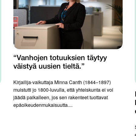
“Vanhojen totuuksien täytyy
väistyä uusien tieltä.”
Kirjailija-vaikuttaja Minna Canth (1844–1897)
muistutti jo 1800-luvulla, että yhteiskunta ei voi
jäädä paikalleen, jos sen rakenteet tuottavat
epäoikeudenmukaisuutta....