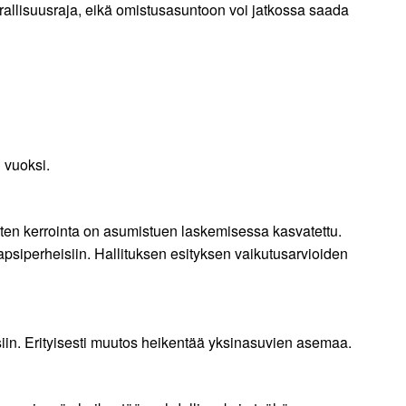
rallisuusraja, eikä omistusasuntoon voi jatkossa saada
 vuoksi.
en kerrointa on asumistuen laskemisessa kasvatettu.
siperheisiin. Hallituksen esityksen vaikutusarvioiden
siin. Erityisesti muutos heikentää yksinasuvien asemaa.