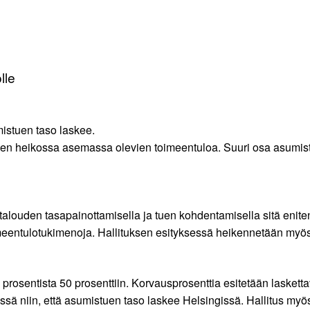
lle
istuen taso laskee.
 heikossa asemassa olevien toimeentuloa. Suuri osa asumistuen
alouden tasapainottamisella ja tuen kohdentamisella sitä eniten 
imeentulotukimenoja. Hallituksen esityksessä heikennetään myö
sentista 50 prosenttiin. Korvausprosenttia esitetään laskettava
sä niin, että asumistuen taso laskee Helsingissä. Hallitus myös