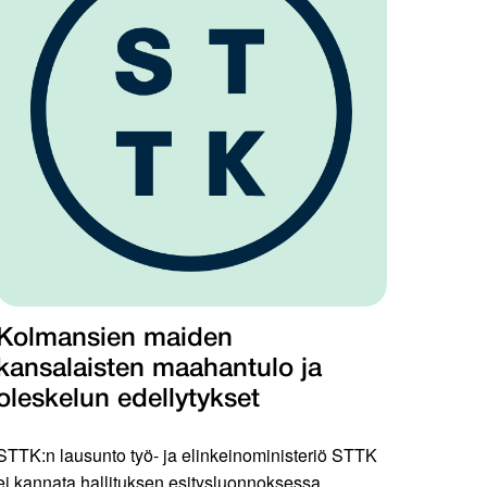
Kolmansien maiden
kansalaisten maahantulo ja
oleskelun edellytykset
STTK:n lausunto työ- ja elinkeinoministeriö STTK
ei kannata hallituksen esitysluonnoksessa