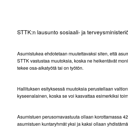
STTK:n lausunto sosiaali- ja terveysministeriö
Asumistukea ehdotetaan muutettavaksi siten, että asum
STTK vastustaa muutoksia, koska ne heikentävät monien
tekee osa-aikatyötä tai on työtön.
Hallituksen esityksessä muutoksia perustellaan valtiont
kyseenalainen, koska se voi kasvattaa esimerkiksi to
Asumistuen perusomavastuuta ollaan korottamassa 42 pro
asumistuen kuntaryhmät yksi ja kaksi ollaan yhdistämäs