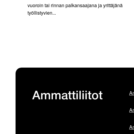
vuoroin tai rinnan palkansaajana ja yrittäjänä
työllistyvien...
Am
Ammattiliitot
Am
Am