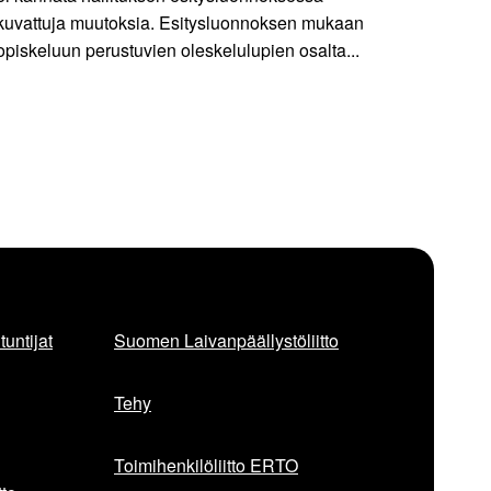
kuvattuja muutoksia. Esitysluonnoksen mukaan
opiskeluun perustuvien oleskelulupien osalta...
untijat
Suomen Laivanpäällystöliitto
Tehy
Toimihenkilöliitto ERTO