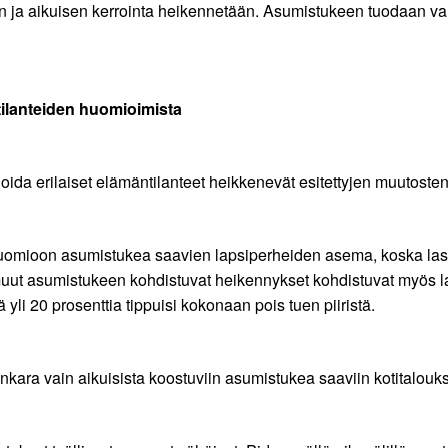
an ja aikuisen kerrointa heikennetään. Asumistukeen tuodaan va
tilanteiden huomioimista
ida erilaiset elämäntilanteet heikkenevät esitettyjen muutosten
uomioon asumistukea saavien lapsiperheiden asema, koska last
uut asumistukeen kohdistuvat heikennykset kohdistuvat myös lap
i 20 prosenttia tippuisi kokonaan pois tuen piiristä.
nkara vain aikuisista koostuviin asumistukea saaviin kotitalouk