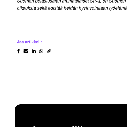
Suomen pelastusalan ammattilaiset SPAL on Suomen suuri
oikeuksia sekä edistää heidän hyvinvointiaan työeläm
Jaa artikkeli: