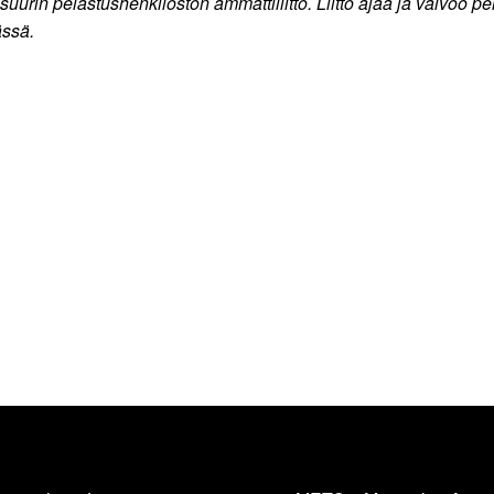
n pelastushenkilöstön ammattiliitto. Liitto ajaa ja valvoo pela
ässä.