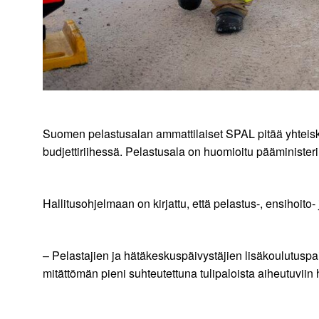
Suomen pelastusalan ammattilaiset SPAL pitää yhteiskunn
budjettiriihessä. Pelastusala on huomioitu pääministeri
Hallitusohjelmaan on kirjattu, että pelastus-, ensihoito
– Pelastajien ja hätäkeskuspäivystäjien lisäkoulutuspa
mitättömän pieni suhteutettuna tulipaloista aiheutuvii