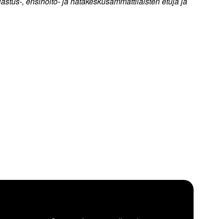
stus-, ensihoito- ja hätäkeskusammattilaisten etuja ja