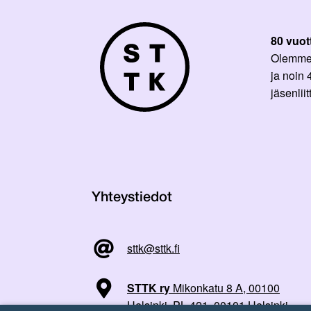
80 vuot
Olemme p
ja noin
jäsenli
Yhteystiedot
sttk@sttk.fi
STTK ry
Mikonkatu 8 A, 00100
Helsinki, PL 421, 00101 Helsinki