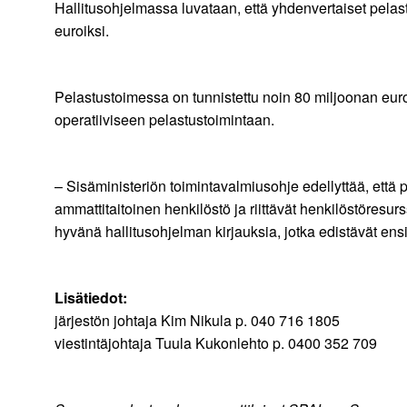
Hallitusohjelmassa luvataan, että yhdenvertaiset pelast
euroiksi.
Pelastustoimessa on tunnistettu noin 80 miljoonan euron 
operatiiviseen pelastustoimintaan.
– Sisäministeriön toimintavalmiusohje edellyttää, ett
ammattitaitoinen henkilöstö ja riittävät henkilöstöresu
hyvänä hallitusohjelman kirjauksia, jotka edistävät ensih
Lisätiedot:
järjestön johtaja Kim Nikula p. 040 716 1805
viestintäjohtaja Tuula Kukonlehto p. 0400 352 709