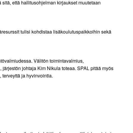
 sitä, että hallitusohjelman kirjaukset muutetaan
äresurssit tulisi kohdistaa lisäkoulutuspaikkoihin sekä
htövalmiudessa. Välitön toimintavalmius,
a, järjestön johtaja Kim Nikula toteaa. SPAL pitää myös
 terveyttä ja hyvinvointia.