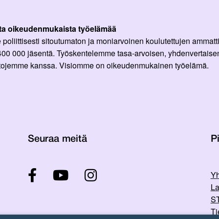
ta oikeudenmukaista työelämää
oliittisesti sitoutumaton ja moniarvoinen koulutettujen ammattil
 400 000 jäsentä. Työskentelemme tasa-arvoisen, yhdenvertaisen
ittojemme kanssa. Visiomme on oikeudenmukainen työelämä.
Seuraa meitä
Pi
Yh
La
ST
Ti