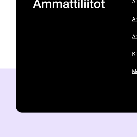
Am
Ammattiliitot
Am
Am
Ki
Me