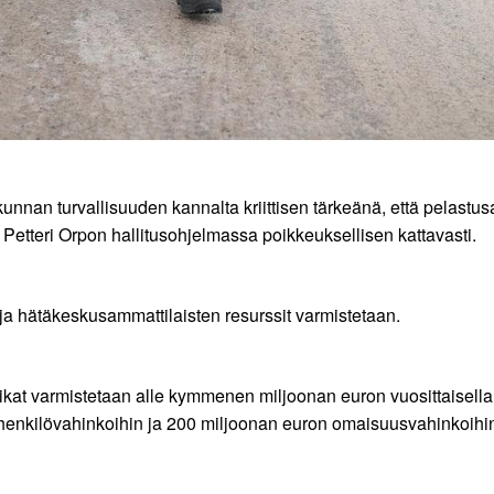
an turvallisuuden kannalta kriittisen tärkeänä, että pelastusal
 Petteri Orpon hallitusohjelmassa poikkeuksellisen kattavasti.
- ja hätäkeskusammattilaisten resurssit varmistetaan.
ikat varmistetaan alle kymmenen miljoonan euron vuosittaisella
n henkilövahinkoihin ja 200 miljoonan euron omaisuusvahinkoihin