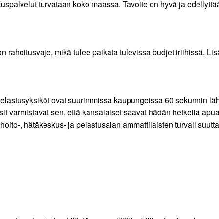
uspalvelut turvataan koko maassa. Tavoite on hyvä ja edellyttää
rahoitusvaje, mikä tulee paikata tulevissa budjettiriihissä. Lis
ä pelastusyksiköt ovat suurimmissa kaupungeissa 60 sekunnin lä
rssit varmistavat sen, että kansalaiset saavat hädän hetkellä apu
oito-, hätäkeskus- ja pelastusalan ammattilaisten turvallisuutta,