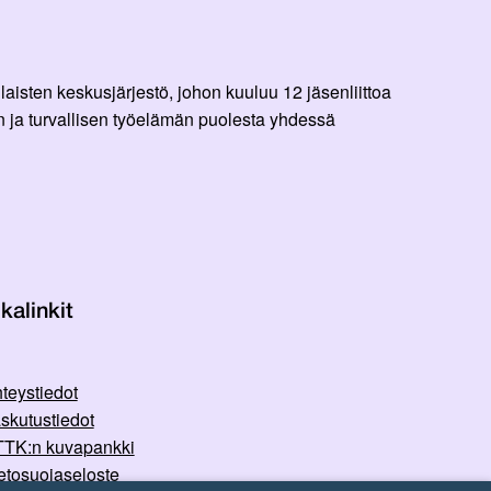
aisten keskusjärjestö, johon kuuluu 12 jäsenliittoa
 ja turvallisen työelämän puolesta yhdessä
kalinkit
teystiedot
skutustiedot
TK:n kuvapankki
etosuojaseloste