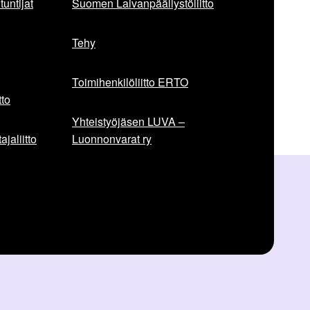
untijat
Suomen Laivanpäällystöliitto
Tehy
Toimihenkilöliitto ERTO
to
Yhteistyöjäsen LUVA –
jaliitto
Luonnonvarat ry