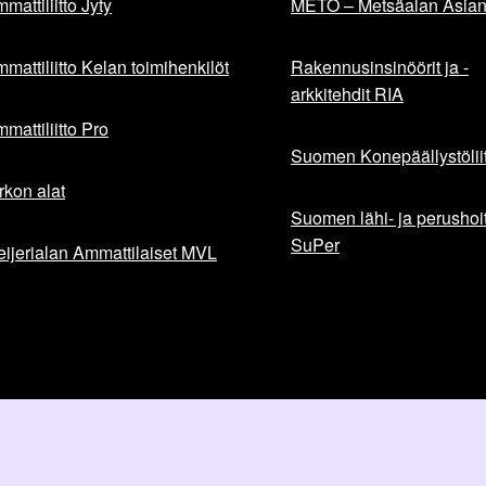
mattiliitto Jyty
METO – Metsäalan Asiant
mattiliitto Kelan toimihenkilöt
Rakennusinsinöörit ja -
arkkitehdit RIA
mattiliitto Pro
Suomen Konepäällystöliit
rkon alat
Suomen lähi- ja perushoita
SuPer
ijerialan Ammattilaiset MVL