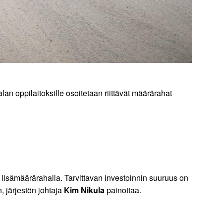
an oppilaitoksille osoitetaan riittävät määrärahat
 lisämäärärahalla. Tarvittavan investoinnin suuruus on
, järjestön johtaja
Kim Nikula
painottaa.