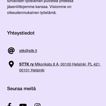
turvallisen työelämän puolesta yhdessä
jäsenliittojemme kanssa. Visiomme on
oikeudenmukainen työelämä.
Yhteystiedot
sttk@sttk.fi
STTK ry
Mikonkatu 8 A, 00100 Helsinki, PL 421,
00101 Helsinki
Seuraa meitä