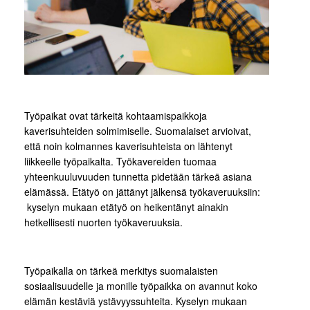
Työpaikat ovat tärkeitä kohtaamispaikkoja
kaverisuhteiden solmimiselle. Suomalaiset arvioivat,
että noin kolmannes kaverisuhteista on lähtenyt
liikkeelle työpaikalta. Työkavereiden tuomaa
yhteenkuuluvuuden tunnetta pidetään tärkeä asiana
elämässä. Etätyö on jättänyt jälkensä työkaveruuksiin:
kyselyn mukaan etätyö on heikentänyt ainakin
hetkellisesti nuorten työkaveruuksia.
Työpaikalla on tärkeä merkitys suomalaisten
sosiaalisuudelle ja monille työpaikka on avannut koko
elämän kestäviä ystävyyssuhteita. Kyselyn mukaan