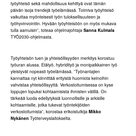
työyhteisö sekä mahdollisuus kehittyä ovat tämän
päivän isoja trendejä työelämässä. Toimiva työyhteisö
vaikuttaa myönteisesti työn tuloksellisuuteen ja
työhyvinvointiin. Hyvään työyhteisöön on myös mukava
tulla aamuisin”, toteaa ohjelmajohtaja
Sanna Kulmala
TYÖ2030-ohjelmasta.
Työyhteisön tuen ja yhteisöllisyyden merkitys korostuu
työuran alussa. Etätyö, hybridityö ja monipaikkainen työ
yleistyvät nopeasti työelämässä. ”Työnantajien
kannattaa nyt kiinnittää erityistä huomiota keinoihin
vahvistaa yhteisöllisyyttä. Verkostoitumisessa on kyse
loppujen lopuksi kohtaamisista ihmisten välillä. On
tärkeää luoda edellytyksiä luonnollisille ja arkisille
kohtaamisille, jotka tukevat työntekijöiden
verkostoitumista”, korostaa erikoistutkija
Mikko
Nykänen
Työterveyslaitokselta.