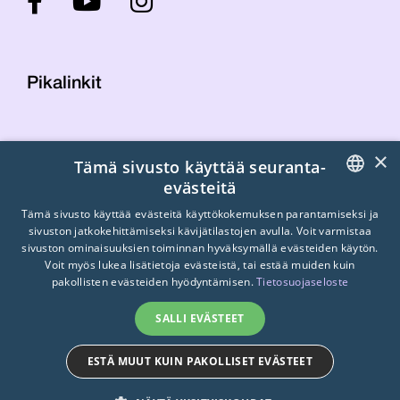
Pikalinkit
Yhteystiedot
×
Tämä sivusto käyttää seuranta-
Laskutustiedot
evästeitä
STTK:n kuvapankki
FINNISH
Tietosuojaseloste
Tämä sivusto käyttää evästeitä käyttökokemuksen parantamiseksi ja
sivuston jatkokehittämiseksi kävijätilastojen avulla. Voit varmistaa
Turvallisemman tilan periaatteet
ENGLISH
sivuston ominaisuuksien toiminnan hyväksymällä evästeiden käytön.
Voit myös lukea lisätietoja evästeistä, tai estää muiden kuin
SWEDISH
pakollisten evästeiden hyödyntämisen.
Tietosuojaseloste
SALLI EVÄSTEET
ESTÄ MUUT KUIN PAKOLLISET EVÄSTEET
© 2026
STTK.
Made with ❤ by
Avoin.Systems