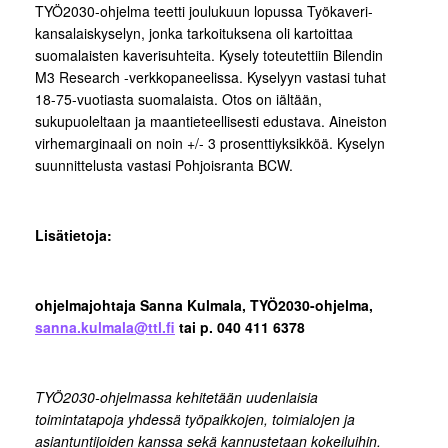
TYÖ2030-ohjelma teetti joulukuun lopussa Työkaveri-
kansalaiskyselyn, jonka tarkoituksena oli kartoittaa
suomalaisten kaverisuhteita. Kysely toteutettiin Bilendin
M3 Research -verkkopaneelissa. Kyselyyn vastasi tuhat
18-75-vuotiasta suomalaista. Otos on iältään,
sukupuoleltaan ja maantieteellisesti edustava. Aineiston
virhemarginaali on noin +/- 3 prosenttiyksikköä. Kyselyn
suunnittelusta vastasi Pohjoisranta BCW.
Lisätietoja:
ohjelmajohtaja Sanna Kulmala, TYÖ2030-ohjelma,
sanna.kulmala@ttl.fi
tai p. 040 411 6378
TYÖ2030-ohjelmassa kehitetään uudenlaisia
toimintatapoja yhdessä työpaikkojen, toimialojen ja
asiantuntijoiden kanssa sekä kannustetaan kokeiluihin.