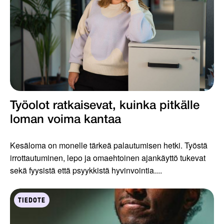
Työolot ratkaisevat, kuinka pitkälle
loman voima kantaa
Kesäloma on monelle tärkeä palautumisen hetki. Työstä
irrottautuminen, lepo ja omaehtoinen ajankäyttö tukevat
sekä fyysistä että psyykkistä hyvinvointia....
TIEDOTE