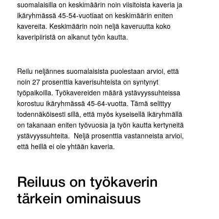
suomalaisilla on keskimäärin noin viisitoista kaveria ja
ikäryhmässä 45-54-vuotiaat on keskimäärin eniten
kavereita. Keskimäärin noin neljä kaveruutta koko
kaveripiiristä on alkanut työn kautta.
Reilu neljännes suomalaisista puolestaan arvioi, että
noin 27 prosenttia kaverisuhteista on syntynyt
työpaikoilla. Työkavereiden määrä ystävyyssuhteissa
korostuu ikäryhmässä 45-64-vuotta. Tämä selittyy
todennäköisesti sillä, että myös kyseisellä ikäryhmällä
on takanaan eniten työvuosia ja työn kautta kertyneitä
ystävyyssuhteita. Neljä prosenttia vastanneista arvioi,
että heillä ei ole yhtään kaveria.
Reiluus on työkaverin
tärkein ominaisuus