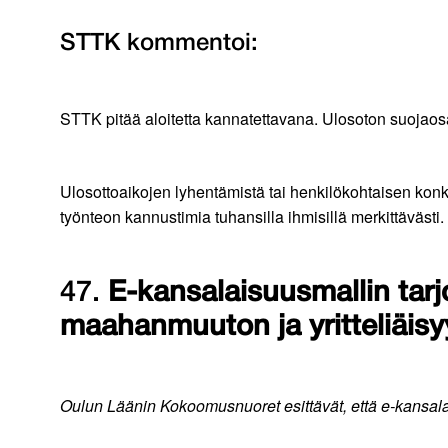
STTK kommentoi:
STTK pitää aloitetta kannatettavana. Ulosoton suojaosa
Ulosottoaikojen lyhentämistä tai henkilökohtaisen konk
työnteon kannustimia tuhansilla ihmisillä merkittävästi.
47.
E-kansalaisuusmallin tar
maahanmuuton ja yritteliäis
Oulun Läänin Kokoomusnuoret esittävät, että e-kansal