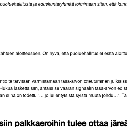
 puoluehallitusta ja eduskuntaryhmää toimimaan siten, että kunna
hteen aloitteeseen. On hyvä, että puoluehallitus ei esitä aloit
tiöitä tarvitaan varmistamaan tasa-arvon toteutuminen julkisissa l
ua laskettaisiin, antaisi se väärän signaalin tasa-arvon edi
an siinä on todettu ”… jollei erityisistä syistä muuta johdu…”.
isiin palkkaeroihin tulee ottaa jä