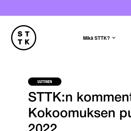
Mikä STTK?
UUTINEN
STTK:n kommentte
Kokoomuksen pu
2022