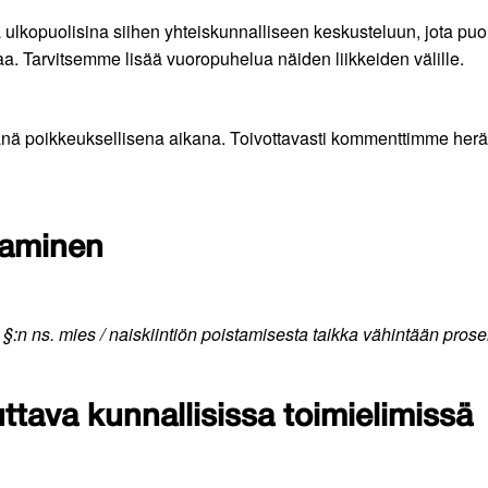
ulkopuolisina siihen yhteiskunnalliseen keskusteluun, jota pu
a. Tarvitsemme lisää vuoropuhelua näiden liikkeiden välille.
tänä poikkeuksellisena aikana. Toivottavasti kommenttimme her
taminen
§:n ns. mies / naiskiintiön poistamisesta taikka vähintään prose
uttava kunnallisissa toimielimissä