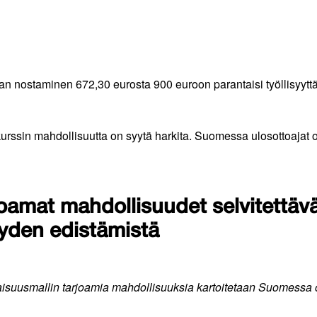
n nostaminen 672,30 eurosta 900 euroon parantaisi työllisyyttä
urssin mahdollisuutta on syytä harkita. Suomessa ulosottoajat o
joamat mahdollisuudet selvitettäv
yyden edistämistä
aisuusmallin tarjoamia mahdollisuuksia kartoitetaan Suomessa 