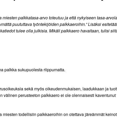
 miesten palkkatasa-arvo toteutuu ja että nykyiseen tasa-arvolaki
ymättä puututtava työntekijöiden palkkaeroihin.” Lisäksi esitetää
atiedot tulee olla julkisia. Mikäli palkkaero havaitaan, tulisi si
a palkka sukupuolesta riippumatta.
erusoikeuksia sekä myös oikeudenmukaisen, laadukkaan ja tuott
n välinen perusteeton palkkaero ei ole olennaisesti kaventunu
 ja miesten todellisiin palkkaeroihin on otettava järeämmät keinot