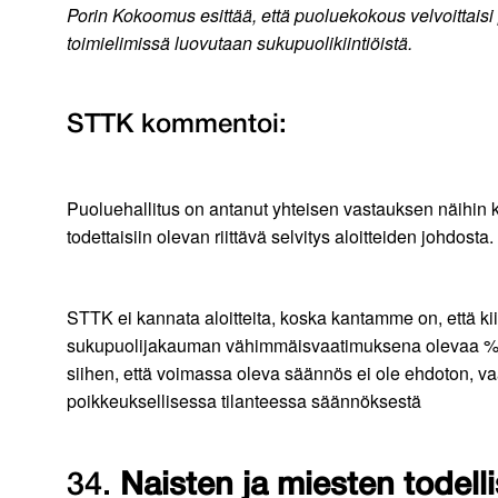
Porin Kokoomus esittää, että puoluekokous velvoittaisi
toimielimissä luovutaan sukupuolikiintiöistä.
STTK kommentoi:
Puoluehallitus on antanut yhteisen vastauksen näihin ka
todettaisiin olevan riittävä selvitys aloitteiden johdosta.
STTK ei kannata aloitteita, koska kantamme on, että kiin
sukupuolijakauman vähimmäisvaatimuksena olevaa %-luk
siihen, että voimassa oleva säännös ei ole ehdoton, va
poikkeuksellisessa tilanteessa säännöksestä
34.
Naisten ja miesten todell