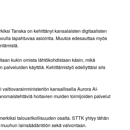
kiksi Tanska on kehittänyt kansalaisten digitaalisten
n avulla tapahtuvaa asiointia. Muutos edesauttaa myös
ntämistä.
luitaan kukin omista lähtökohdistaan käsin, mikä
palveluiden käyttöä. Kehittämistyö edellyttäisi siis
 valtiovarainministeriön kansallisella Aurora AI-
ranomaistehtäviä hoitavien muiden toimijoiden palvelut
imerkiksi talousrikollisuuden osalta. STTK yhtyy tähän
et muuhun lainsäädäntöön sekä valvontaan.