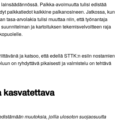
 lainsäädännössä. Palkka-avoimuutta tulisi edistää
dyt palkkatiedot kaikkine palkanosineen. Jatkossa, kun
asa-arvolakia tulisi muuttaa niin, että työnantaja
 suunnitelman ja kartoituksen tekemisvelvoitteen raja
kopuolelle.
 riittävänä ja katsoo, että edellä STTK:n esiin nostamien
uun on ryhdyttävä pikaisesti ja valmistelu on tehtävä
a kasvatettava
distämään muutoksia, joilla ulosoton suojaosuutta