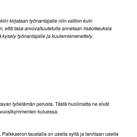
in kirjataan työnantajalle niin valtion kuin
n, että tasa-arvovaltuutetulle annetaan lisäoikeuksia
itä kysely työnantajalle ja kuulemismenettely.
avan työelämän perusta. Tästä huolimatta ne eivät
t vuosikymmenten kuluessa.
. Palkkaeron taustalla on useita syitä ja tarvitaan useita