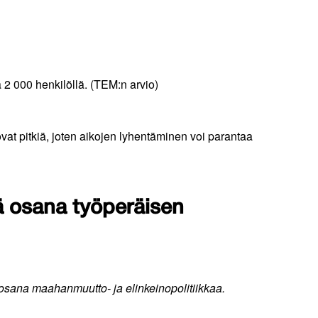
 2 000 henkilöllä. (TEM:n arvio)
vat pitkiä, joten aikojen lyhentäminen voi parantaa
ä osana työperäisen
osana maahanmuutto- ja elinkeinopolitiikkaa.