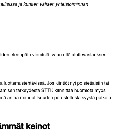
llisissa ja kuntien välisen yhteistoiminnan
teiden eteenpäin viemistä, vaan että aloitevastauksen
uottamustehtävissä. Jos kiintiöt nyt poistettaisiin tai
stämisen tärkeydestä STTK kiinnittää huomiota myös
 Tämä antaa mahdollisuuden perustellusta syystä poiketa
reämmät keinot