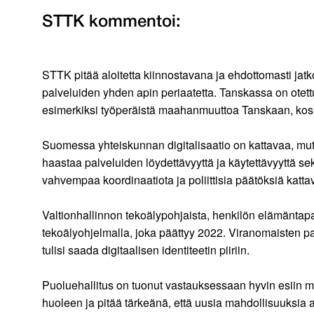
STTK kommentoi:
STTK pitää aloitetta kiinnostavana ja ehdottomasti jatk
palveluiden yhden apin periaatetta. Tanskassa on otettu
esimerkiksi työperäistä maahanmuuttoa Tanskaan, kosk
Suomessa yhteiskunnan digitalisaatio on kattavaa, mutta 
haastaa palveluiden löydettävyyttä ja käytettävyyttä se
vahvempaa koordinaatiota ja poliittisia päätöksiä katta
Valtionhallinnon tekoälypohjaista, henkilön elämäntapah
tekoälyohjelmalla, joka päättyy 2022. Viranomaisten pa
tulisi saada digitaalisen identiteetin piiriin.
Puoluehallitus on tuonut vastauksessaan hyvin esiin myö
huoleen ja pitää tärkeänä, että uusia mahdollisuuksia