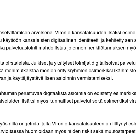
oselvittämisen arvoisena. Viron e-kansalaisuuden lisäksi esimer
 käyttöön kansalaisten digitaalinen identiteetti ja kehitetty se
a palveluasiointi mahdollistuu jo ennen henkilötunnuksen myö
pirstaleista. Julkiset ja yksityiset toimijat digitalisoivat palve
kä monimutkaistaa monien erityisryhmien esimerkiksi ikäihmisten 
van ja käyttäjäystävällisen asioinnin varmistamiseksi.
tumiin perustuvaa digitaalista asiointia on edistetty esimerkiksi
lveluiden lisäksi myös kunnalliset palvelut sekä esimerkiksi vi
s niitä ongelmia, joita Viron e-kansalaisuuteen on liittynyt es
 arvioitaessa huomioidaan myös niiden riskit sekä muutostarpe