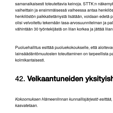
samanaikaisesti toteutettavia keinoja. STTK:n näkemyk
vaiheittain ja ensimmäisessä vaiheessa antaa henkilös
henkilöstön palkkatietämystä lisätään, voidaan edetä 
olisi velvoitettu tekemään tasa-arvosuunnitelman ja pa
vähintään 30 työntekijästä on liian korkea ja jättää li
Puoluehallitus esittää puoluekokoukselle, että aloitevas
lainsäädäntömuutosten toteuttaminen on tarpeellista p
kolmikantaisesti.
42.
Velkaantuneiden yksityis
Kokoomuksen Hämeenlinnan kunnallisjärjestö esittää, 
kasvatetaan.