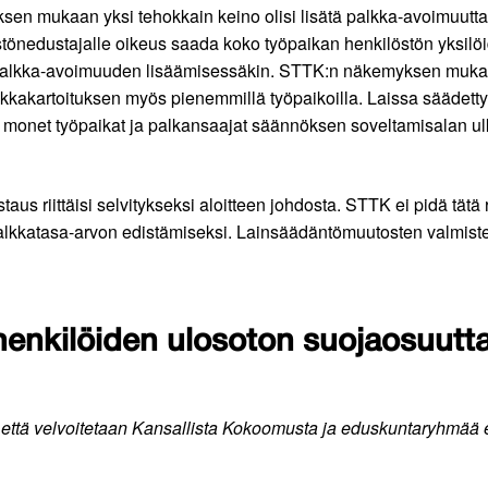
sen mukaan yksi tehokkain keino olisi lisätä palkka-avoimuutta
tönedustajalle oikeus saada koko työpaikan henkilöstön yksilöi
palkka-avoimuuden lisäämisessäkin. STTK:n näkemyksen mukaan t
lkkakartoituksen myös pienemmillä työpaikoilla. Laissa säädetty
ian monet työpaikat ja palkansaajat säännöksen soveltamisalan ul
taus riittäisi selvitykseksi aloitteen johdosta. STTK ei pidä tätä
alkkatasa-arvon edistämiseksi. Lainsäädäntömuutosten valmistel
henkilöiden ulosoton suojaosuutt
että velvoitetaan Kansallista Kokoomusta ja eduskuntaryhmää e