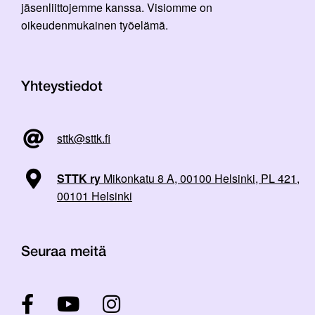
jäsenliittojemme kanssa. Visiomme on
oikeudenmukainen työelämä.
Yhteystiedot
sttk@sttk.fi
STTK ry
Mikonkatu 8 A, 00100 Helsinki, PL 421,
00101 Helsinki
Seuraa meitä