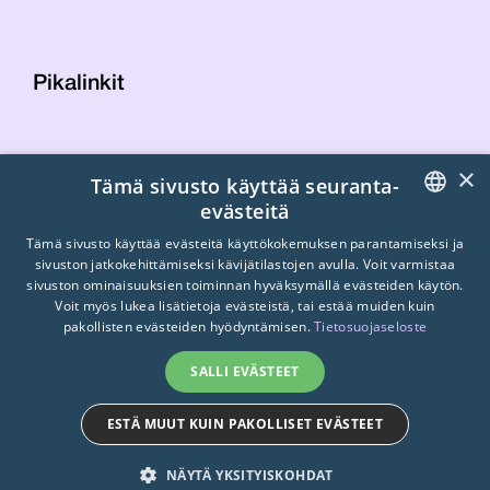
Pikalinkit
Yhteystiedot
×
Tämä sivusto käyttää seuranta-
Laskutustiedot
evästeitä
STTK:n kuvapankki
FINNISH
Tietosuojaseloste
Tämä sivusto käyttää evästeitä käyttökokemuksen parantamiseksi ja
sivuston jatkokehittämiseksi kävijätilastojen avulla. Voit varmistaa
Turvallisemman tilan periaatteet
ENGLISH
sivuston ominaisuuksien toiminnan hyväksymällä evästeiden käytön.
Voit myös lukea lisätietoja evästeistä, tai estää muiden kuin
SWEDISH
pakollisten evästeiden hyödyntämisen.
Tietosuojaseloste
SALLI EVÄSTEET
ESTÄ MUUT KUIN PAKOLLISET EVÄSTEET
© 2026
STTK.
Made with ❤ by
Avoin.Systems
NÄYTÄ YKSITYISKOHDAT