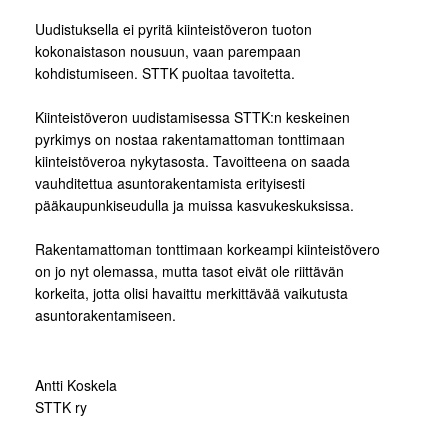
Uudistuksella ei pyritä kiinteistöveron tuoton
kokonaistason nousuun, vaan parempaan
kohdistumiseen. STTK puoltaa tavoitetta.
Kiinteistöveron uudistamisessa STTK:n keskeinen
pyrkimys on nostaa rakentamattoman tonttimaan
kiinteistöveroa nykytasosta. Tavoitteena on saada
vauhditettua asuntorakentamista erityisesti
pääkaupunkiseudulla ja muissa kasvukeskuksissa.
Rakentamattoman tonttimaan korkeampi kiinteistövero
on jo nyt olemassa, mutta tasot eivät ole riittävän
korkeita, jotta olisi havaittu merkittävää vaikutusta
asuntorakentamiseen.
Antti Koskela
STTK ry