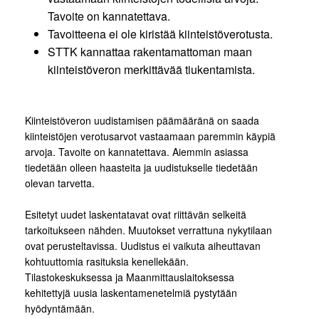
Tavoite on kannatettava.
Tavoitteena ei ole kiristää kiinteistöverotusta.
STTK kannattaa rakentamattoman maan
kiinteistöveron merkittävää tiukentamista.
Kiinteistöveron uudistamisen päämääränä on saada
kiinteistöjen verotusarvot vastaamaan paremmin käypiä
arvoja. Tavoite on kannatettava. Aiemmin asiassa
tiedetään olleen haasteita ja uudistukselle tiedetään
olevan tarvetta.
Esitetyt uudet laskentatavat ovat riittävän selkeitä
tarkoitukseen nähden. Muutokset verrattuna nykytilaan
ovat perusteltavissa. Uudistus ei vaikuta aiheuttavan
kohtuuttomia rasituksia kenellekään.
Tilastokeskuksessa ja Maanmittauslaitoksessa
kehitettyjä uusia laskentamenetelmiä pystytään
hyödyntämään.