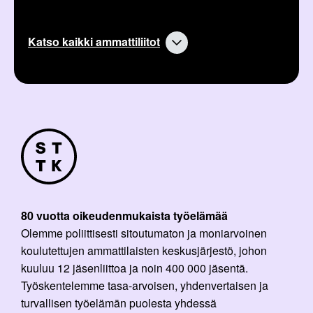
Katso kaikki ammattiliitot
80 vuotta oikeudenmukaista työelämää
Olemme poliittisesti sitoutumaton ja moniarvoinen
koulutettujen ammattilaisten keskusjärjestö, johon
kuuluu 12 jäsenliittoa ja noin 400 000 jäsentä.
Työskentelemme tasa-arvoisen, yhdenvertaisen ja
turvallisen työelämän puolesta yhdessä