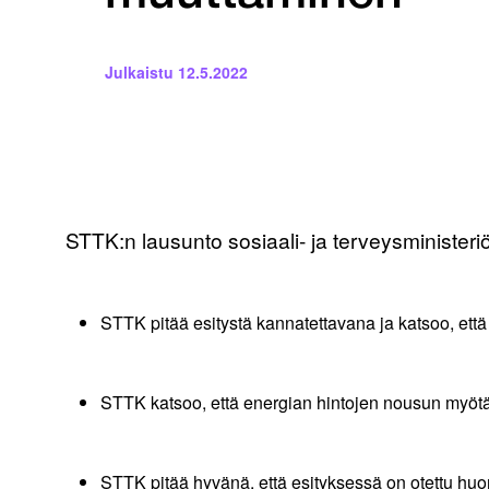
Julkaistu
12.5.2022
STTK:n lausunto sosiaali- ja terveysministeriö
STTK pitää esitystä kannatettavana ja katsoo, ett
STTK katsoo, että energian hintojen nousun myötä 
STTK pitää hyvänä, että esityksessä on otettu hu