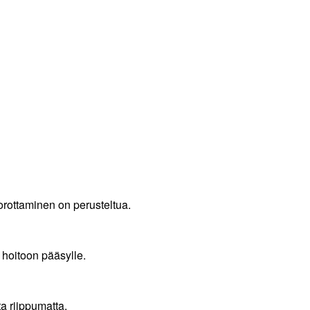
orottaminen on perusteltua.
 hoitoon pääsylle.
a riippumatta.