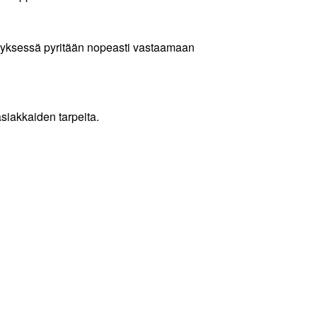
tyksessä pyritään nopeasti vastaamaan
siakkaiden tarpeita.