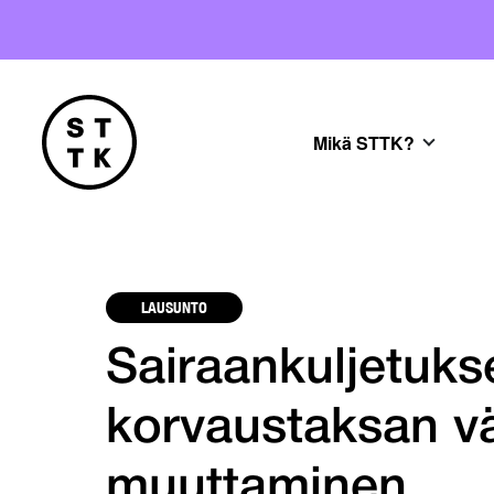
Mikä STTK?
LAUSUNTO
Sairaankuljetuk
korvaustaksan vä
muuttaminen