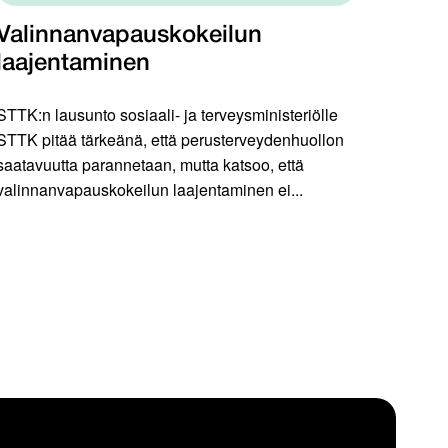
Valinnanvapauskokeilun
laajentaminen
STTK:n lausunto sosiaali- ja terveysministeriölle
STTK pitää tärkeänä, että perusterveydenhuollon
saatavuutta parannetaan, mutta katsoo, että
valinnanvapauskokeilun laajentaminen ei...