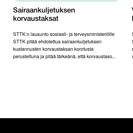
Sairaankuljetuksen
korvaustaksat
STTK:n lausunto sosiaali- ja terveysministeriölle
STTK pitää ehdotettua sairaankuljetuksen
kustannusten korvaustaksan korotusta
perusteltuna ja pitää tärkeänä, että korvaustaso...