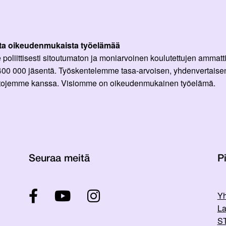
ta oikeudenmukaista työelämää
oliittisesti sitoutumaton ja moniarvoinen koulutettujen ammattil
 400 000 jäsentä. Työskentelemme tasa-arvoisen, yhdenvertaisen
ittojemme kanssa. Visiomme on oikeudenmukainen työelämä.
Seuraa meitä
Pi
Yh
La
ST