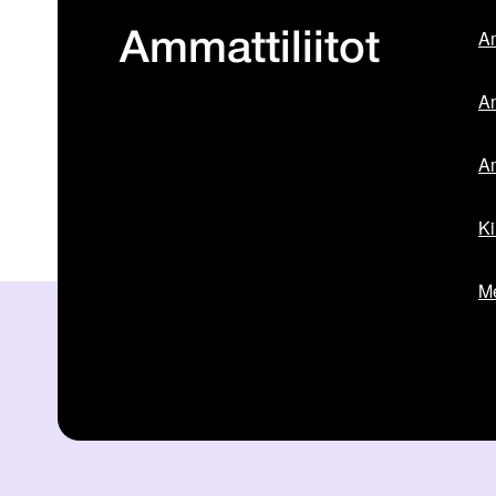
Am
Ammattiliitot
Am
Am
Ki
Me