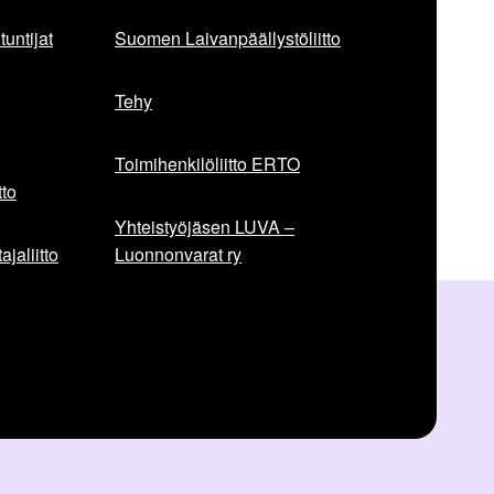
untijat
Suomen Laivanpäällystöliitto
Tehy
Toimihenkilöliitto ERTO
to
Yhteistyöjäsen LUVA –
jaliitto
Luonnonvarat ry