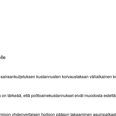
lle
ä sairaankuljetuksen kustannusten korvaustaksan väliaikainen k
on tärkeää, että polttoainekustannukset eivät muodosta estettä
omioon yhdenvertaisen hoitoon pääsyn takaaminen asuinpaikast