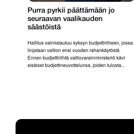
Purra pyrkii päättämään jo
seuraavan vaalikauden
säästöistä
Hallitus valmistautuu syksyn budjettiriiheen, jossa
linjataan valtion ensi vuoden rahankäytöstä.
Ennen budjettiriihtä valtiovarainministeriö kävi
sisäiset budjettineuvottelunsa, joiden tulosta...