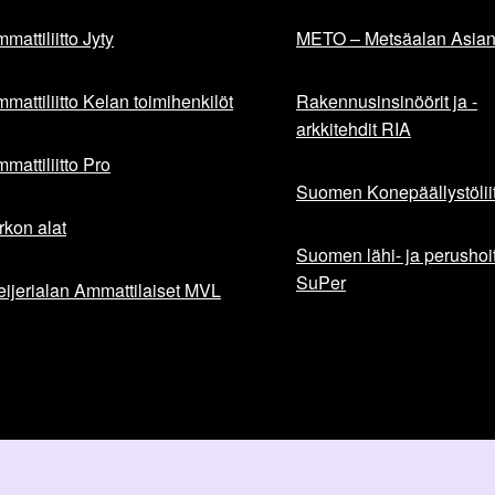
mattiliitto Jyty
METO – Metsäalan Asiant
mattiliitto Kelan toimihenkilöt
Rakennusinsinöörit ja -
arkkitehdit RIA
mattiliitto Pro
Suomen Konepäällystöliit
rkon alat
Suomen lähi- ja perushoita
SuPer
ijerialan Ammattilaiset MVL