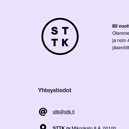
80 vuot
Olemme p
ja noin
jäsenli
Yhteystiedot
sttk@sttk.fi
STTK ry
Mikonkatu 8 A, 00100