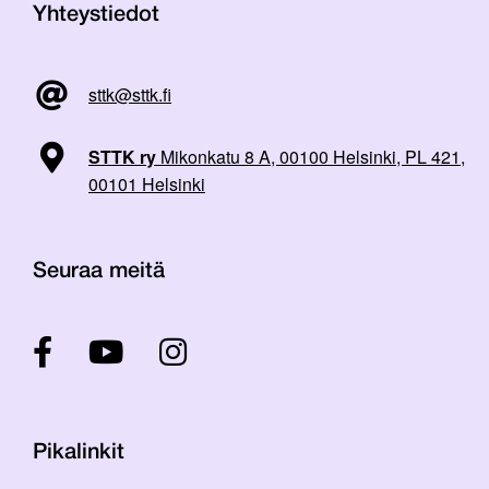
Yhteystiedot
sttk@sttk.fi
STTK ry
Mikonkatu 8 A, 00100 Helsinki, PL 421,
00101 Helsinki
Seuraa meitä
Pikalinkit