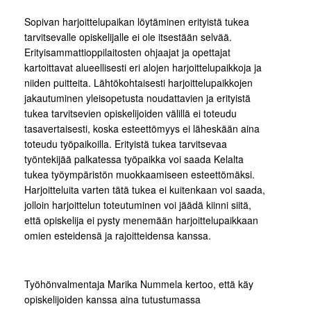
Sopivan harjoittelupaikan löytäminen erityistä tukea
tarvitsevalle opiskelijalle ei ole itsestään selvää.
Erityisammattioppilaitosten ohjaajat ja opettajat
kartoittavat alueellisesti eri alojen harjoittelupaikkoja ja
niiden puitteita. Lähtökohtaisesti harjoittelupaikkojen
jakautuminen yleisopetusta noudattavien ja erityistä
tukea tarvitsevien opiskelijoiden välillä ei toteudu
tasavertaisesti, koska esteettömyys ei läheskään aina
toteudu työpaikoilla. Erityistä tukea tarvitsevaa
työntekijää palkatessa työpaikka voi saada Kelalta
tukea työympäristön muokkaamiseen esteettömäksi.
Harjoitteluita varten tätä tukea ei kuitenkaan voi saada,
jolloin harjoittelun toteutuminen voi jäädä kiinni siitä,
että opiskelija ei pysty menemään harjoittelupaikkaan
omien esteidensä ja rajoitteidensa kanssa.
Työhönvalmentaja Marika Nummela kertoo, että käy
opiskelijoiden kanssa aina tutustumassa