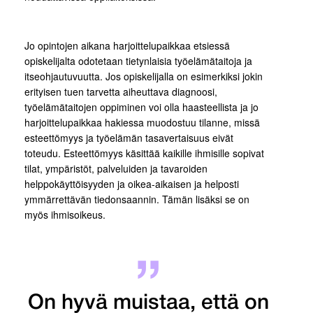
Jo opintojen aikana harjoittelupaikkaa etsiessä
opiskelijalta odotetaan tietynlaisia työelämätaitoja ja
itseohjautuvuutta. Jos opiskelijalla on esimerkiksi jokin
erityisen tuen tarvetta aiheuttava diagnoosi,
työelämätaitojen oppiminen voi olla haasteellista ja jo
harjoittelupaikkaa hakiessa muodostuu tilanne, missä
esteettömyys ja työelämän tasavertaisuus eivät
toteudu. Esteettömyys käsittää kaikille ihmisille sopivat
tilat, ympäristöt, palveluiden ja tavaroiden
helppokäyttöisyyden ja oikea-aikaisen ja helposti
ymmärrettävän tiedonsaannin. Tämän lisäksi se on
myös ihmisoikeus.
On hyvä muistaa, että on