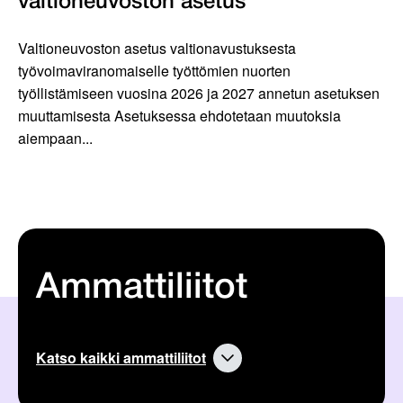
valtioneuvoston asetus
Valtioneuvoston asetus valtionavustuksesta
työvoimaviranomaiselle työttömien nuorten
työllistämiseen vuosina 2026 ja 2027 annetun asetuksen
muuttamisesta Asetuksessa ehdotetaan muutoksia
aiempaan...
Ammattiliitot
Katso kaikki ammattiliitot