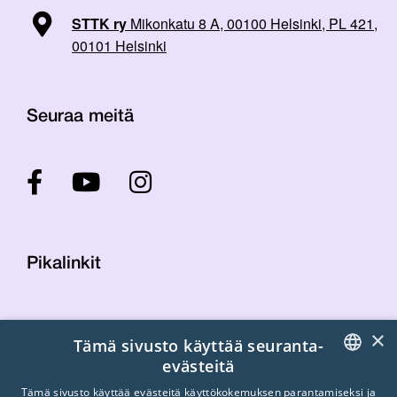
STTK ry
Mikonkatu 8 A, 00100 Helsinki, PL 421,
00101 Helsinki
Seuraa meitä
Pikalinkit
Yhteystiedot
×
Tämä sivusto käyttää seuranta-
Laskutustiedot
evästeitä
STTK:n kuvapankki
FINNISH
Tietosuojaseloste
Tämä sivusto käyttää evästeitä käyttökokemuksen parantamiseksi ja