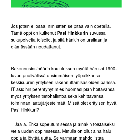
Jos jotain ei osaa, niin sitten se pitää vain opetella.
Tämä oppi on kulkenut
Pasi Hinkkurin
suvussa
sukupolvelta toiselle, ja sitä hänkin on urallaan ja
elämässään noudattanut.
Rakennusinsinöörin koulutuksen myötä hän sai 1990-
luvun puolivälissä ensimmäisen työpaikkansa
keskisuuren yrityksen rakennuttamisasioiden parissa.
IT-asioihin perehtynyt mies huomasi pian hoitavansa
myös yrityksen tietohallintoa sekä kehittävänsä
toiminnan laatujärjestelmää. Missä olet erityisen hyvä,
Pasi Hinkkuri?
– Jaa-a. Ehkä sopeutumisessa ja ainakin toistaiseksi
vielä uuden oppimisessa. Minulla on ollut aina halu
oppia ja löytää uutta. Se varmaan mahdollistaa