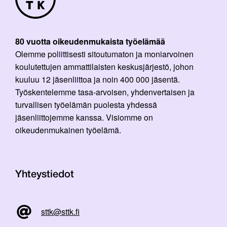
80 vuotta oikeudenmukaista työelämää
Olemme poliittisesti sitoutumaton ja moniarvoinen
koulutettujen ammattilaisten keskusjärjestö, johon
kuuluu 12 jäsenliittoa ja noin 400 000 jäsentä.
Työskentelemme tasa-arvoisen, yhdenvertaisen ja
turvallisen työelämän puolesta yhdessä
jäsenliittojemme kanssa. Visiomme on
oikeudenmukainen työelämä.
Yhteystiedot
sttk@sttk.fi