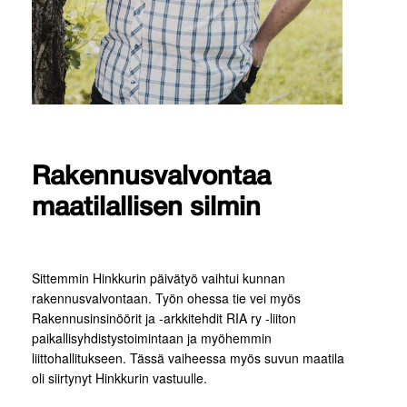
Rakennusvalvontaa
maatilallisen silmin
Sittemmin Hinkkurin päivätyö vaihtui kunnan
rakennusvalvontaan. Työn ohessa tie vei myös
Rakennusinsinöörit ja -arkkitehdit RIA ry -liiton
paikallisyhdistystoimintaan ja myöhemmin
liittohallitukseen. Tässä vaiheessa myös suvun maatila
oli siirtynyt Hinkkurin vastuulle.