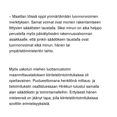
– Maatilan töissä oppii ymmärtämään luonnonvoimien
merkityksen. Samat voimat ovat monien rakentamiseen
liittyvien säädösten taustalla. Siksi minun on aika helppo
perustella myös päivätyössäni rakennusvalvonnan
asiakkaalle, että jonkin säädöksen taustalla ovat
luonnonvoimat eikä minun, hänen tai
ympäristöministeriön tahto.
Myös uskotun miehen luottamustoimi
maanmittauslaitoksen kiinteistöntoimituksissa oli
opettavainen. Puolueettomana henkilönä mittaus- ja
tietoimituksiin osallistuessaan Hinkkuri tutustui samalla
alan säädöksiin ja toimintamalleihin. Erityisesti hänen
mieleensä on jäänyt tapa, jolla kiinteistöntoimituksissa
sovittiin erimielisyyksistä.