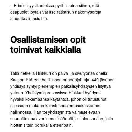
– Erimielisyystilanteissa pyrittiin aina siihen, että
osapuolet löytäisivät itse ratkaisun näkemyseroja
aiheuttaviin asioihin.
Osallistamisen opit
toimivat kaikkialla
Tällä hetkellä Hinkkuri on päivä- ja sivutyönsä ohella
Kaakon RIA ry:n hallituksen puheenjohtaja. 440 jäsenen
yhdistys syntyi pienempien paikallisyhdistysten liityttyä
yhteen. Yhdistymisprosessissa Hinkkuri hyödynsi
hyväksi kokemaansa käytäntöä, johon oli tutustunut
ollessaan mukana kalastuspuolen osakaskunnan
hallinnossa. Hän toi yhdistymistä valmistelevaan
suunnittelupalaveriin mallisäännöt ja -talousarvion, joita
hiottiin sitten porukalla eteenpäin.