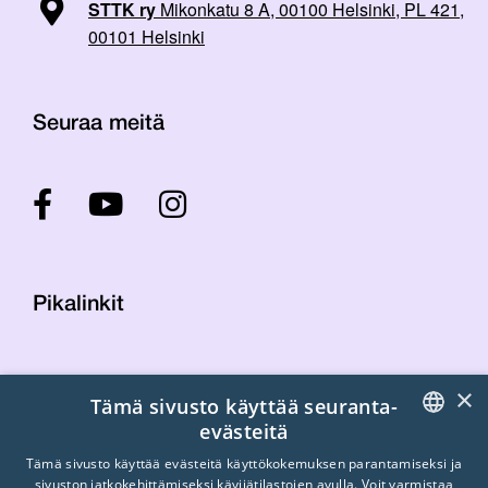
STTK ry
Mikonkatu 8 A, 00100 Helsinki, PL 421,
00101 Helsinki
Seuraa meitä
Pikalinkit
Yhteystiedot
×
Tämä sivusto käyttää seuranta-
Laskutustiedot
evästeitä
STTK:n kuvapankki
FINNISH
Tietosuojaseloste
Tämä sivusto käyttää evästeitä käyttökokemuksen parantamiseksi ja
sivuston jatkokehittämiseksi kävijätilastojen avulla. Voit varmistaa