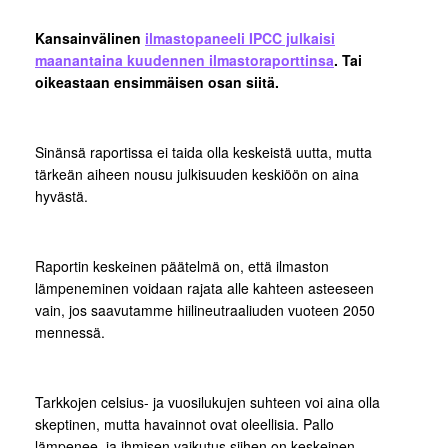
Kansainvälinen
ilmastopaneeli IPCC julkaisi
maanantaina kuudennen ilmastoraporttinsa
. Tai
oikeastaan ensimmäisen osan siitä.
Sinänsä raportissa ei taida olla keskeistä uutta, mutta
tärkeän aiheen nousu julkisuuden keskiöön on aina
hyvästä.
Raportin keskeinen päätelmä on, että ilmaston
lämpeneminen voidaan rajata alle kahteen asteeseen
vain, jos saavutamme hiilineutraaliuden vuoteen 2050
mennessä.
Tarkkojen celsius- ja vuosilukujen suhteen voi aina olla
skeptinen, mutta havainnot ovat oleellisia. Pallo
lämpenee, ja ihmisen vaikutus siihen on keskeinen.