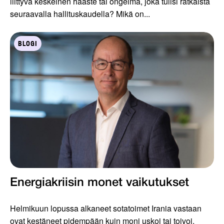
liittyvä keskeinen haaste tai ongelma, joka tulisi ratkaista
seuraavalla hallituskaudella? Mikä on...
BLOGI
Energiakriisin monet vaikutukset
Helmikuun lopussa alkaneet sotatoimet Irania vastaan
ovat kestäneet pidempään kuin moni uskoi tai toivoi.