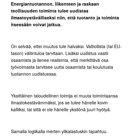
Energiantuotannon, liikenteen ja raskaan
teollisuuden toiminta tulee uudistaa
ilmastoystävälliseksi niin, että tuotanto ja toiminta
itsessään voivat jatkua.
On selvää, ettei muutos tule halvaksi. Valtiollista (tai EU-
tason) väliintuloa tarvitaan. Lisäksi uudistus vaatii
osaamista ja lienee realismia, että merkittävä osa
työvoimasta tarvitsee uutta osaamista tai koulutusta
tuotannon uudistuessa.
Yksittäinen taloudellinen toimija ei muuta toimintaansa
ilmastokestävämmäksi, jos se tulee hänelle kovin
kalliiksi, tai siitä ei ole hänelle yksilönä juuri hyötyä.
Samalla logiikalla merten ylikalastuskin tapahtuu.