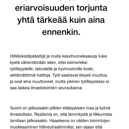
eriarvoisuuden torjunta
yhtä tärkeää kuin aina
ennenkin.
Hiilidioksidipäästöjä ja muita kasvihuonekaasuja tulee
kyetä vähentämään siten, ettei esimerkiksi
työllisyydelle, taloudelle ja hyvinvoinnille koidu
sietämättömiä haittoja. Työt saattavat tietysti muuttua,
ja ovat aina muuttuneet, mutta yleinen työllisyystaso ei
saa laskea ilmastotoimien seurauksena.
Suomi on jatkossakin pitkien etäisyyksien maa ja kylmä
ilmastoltaan. Realismia on, että lämmitystä ja liikkumista
tarvitaan jatkossakin. Haasteena on näiden toimintojen
muokkaaminen hiilineutraalimmiksi, sen sijaan että