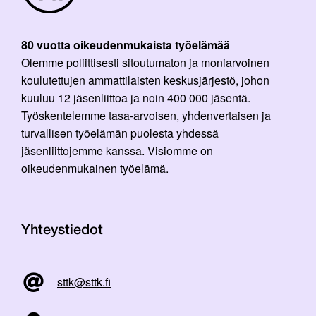
80 vuotta oikeudenmukaista työelämää
Olemme poliittisesti sitoutumaton ja moniarvoinen
koulutettujen ammattilaisten keskusjärjestö, johon
kuuluu 12 jäsenliittoa ja noin 400 000 jäsentä.
Työskentelemme tasa-arvoisen, yhdenvertaisen ja
turvallisen työelämän puolesta yhdessä
jäsenliittojemme kanssa. Visiomme on
oikeudenmukainen työelämä.
Yhteystiedot
sttk@sttk.fi