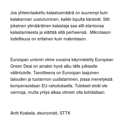
Jos yhteenlaskettu kalastusmäärä on suurempi kuin
kalakannan uusiutuminen, kaikki lopulta kärsivät. Silti
jokainen ylimääräinen kalastaja saa silti elantonsa
kalastamisesta ja elättää sillä perheensä. Mikrotason
todellisuus on erilainen kuin makrotason.
Euroopan unionin viime vuosina käynnistetty European
Green Deal on ainakin hyvä alku tälle julkiselle
väliintulolle. Tavoitteena on Euroopan laajuinen
talouden ja tuotannon uudistaminen, jossa menetyksiä
kompensoidaan EU-rahoituksella. Tulokset eivät ole
varmoja, mutta yritys alkaa viimein olla kohdallaan.
Antti Koskela, ekonomisti, STTK