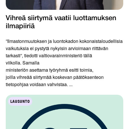
Vihreä siirtymä vaatii luottamuksen
ilmapiiriä
”Ilmastonmuutoksen ja luontokadon kokonaistaloudellisia
vaikutuksia ei pystytä nykyisin arvioimaan riittävän
tarkasti”, tiedotti valtiovarainministeriö tällä
viikolla. Samalla
ministeriön asettama työryhmä esitti toimia,
joilla vihreää siirtymää koskevan päätöksenteon
tietopohjaa voidaan vahvistaa. ...
LAUSUNTO