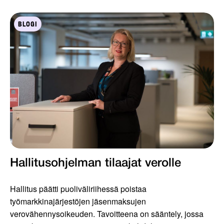
BLOGI
Hallitusohjelman tilaajat verolle
Hallitus päätti puoliväliriihessä poistaa
työmarkkinajärjestöjen jäsenmaksujen
verovähennysoikeuden. Tavoitteena on sääntely, jossa