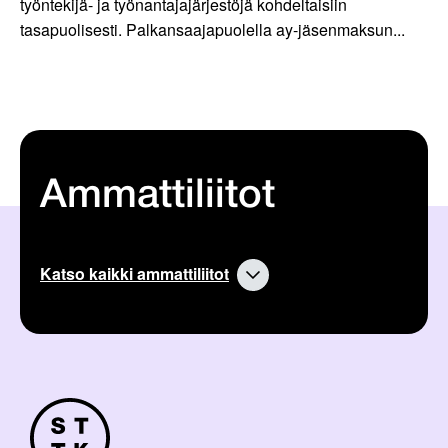
työntekijä- ja työnantajajärjestöjä kohdeltaisiin
tasapuolisesti. Palkansaajapuolella ay-jäsenmaksun...
Ammattiliitot
Katso kaikki ammattiliitot