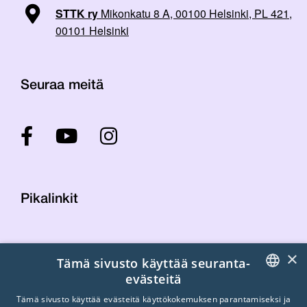
STTK ry
Mikonkatu 8 A, 00100 Helsinki, PL 421,
00101 Helsinki
Seuraa meitä
Pikalinkit
Yhteystiedot
×
Tämä sivusto käyttää seuranta-
Laskutustiedot
evästeitä
STTK:n kuvapankki
FINNISH
Tietosuojaseloste
Tämä sivusto käyttää evästeitä käyttökokemuksen parantamiseksi ja