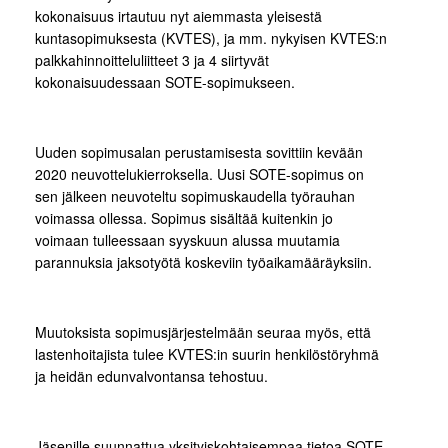
kokonaisuus irtautuu nyt aiemmasta yleisestä
kuntasopimuksesta (KVTES), ja mm. nykyisen KVTES:n
palkkahinnoitteluliitteet 3 ja 4 siirtyvät
kokonaisuudessaan SOTE-sopimukseen.
Uuden sopimusalan perustamisesta sovittiin kevään
2020 neuvottelukierroksella. Uusi SOTE-sopimus on
sen jälkeen neuvoteltu sopimuskaudella työrauhan
voimassa ollessa. Sopimus sisältää kuitenkin jo
voimaan tulleessaan syyskuun alussa muutamia
parannuksia jaksotyötä koskeviin työaikamääräyksiin.
Muutoksista sopimusjärjestelmään seuraa myös, että
lastenhoitajista tulee KVTES:in suurin henkilöstöryhmä
ja heidän edunvalvontansa tehostuu.
Jäsenille suunnattua yksityiskohtaisempaa tietoa SOTE-