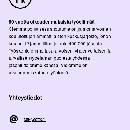
80 vuotta oikeudenmukaista työelämää
Olemme poliittisesti sitoutumaton ja moniarvoinen
koulutettujen ammattilaisten keskusjärjestö, johon
kuuluu 12 jäsenliittoa ja noin 400 000 jäsentä.
Työskentelemme tasa-arvoisen, yhdenvertaisen ja
turvallisen työelämän puolesta yhdessä
jäsenliittojemme kanssa. Visiomme on
oikeudenmukainen työelämä.
Yhteystiedot
sttk@sttk.fi