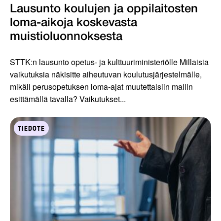
Lausunto koulujen ja oppilaitosten
loma-aikoja koskevasta
muistioluonnoksesta
STTK:n lausunto opetus- ja kulttuuriministeriölle Millaisia
vaikutuksia näkisitte aiheutuvan koulutusjärjestelmälle,
mikäli perusopetuksen loma-ajat muutettaisiin mallin
esittämällä tavalla? Vaikutukset...
TIEDOTE