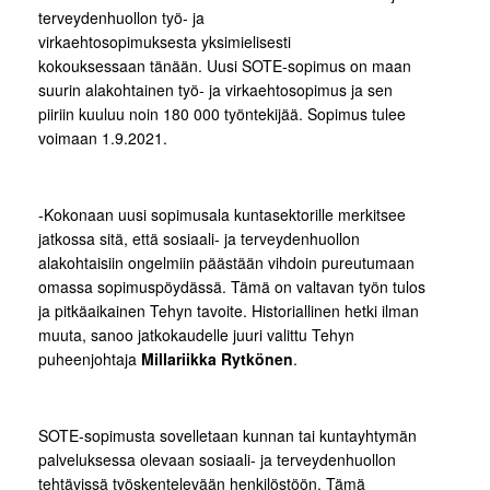
terveydenhuollon työ- ja
virkaehtosopimuksesta yksimielisesti
kokouksessaan tänään. Uusi SOTE-sopimus on maan
suurin alakohtainen työ- ja virkaehtosopimus ja sen
piiriin kuuluu noin 180 000 työntekijää. Sopimus tulee
voimaan 1.9.2021.
-Kokonaan uusi sopimusala kuntasektorille merkitsee
jatkossa sitä, että sosiaali- ja terveydenhuollon
alakohtaisiin ongelmiin päästään vihdoin pureutumaan
omassa sopimuspöydässä. Tämä on valtavan työn tulos
ja pitkäaikainen Tehyn tavoite. Historiallinen hetki ilman
muuta, sanoo jatkokaudelle juuri valittu Tehyn
puheenjohtaja
Millariikka Rytkönen
.
SOTE-sopimusta sovelletaan kunnan tai kuntayhtymän
palveluksessa olevaan sosiaali- ja terveydenhuollon
tehtävissä työskentelevään henkilöstöön. Tämä