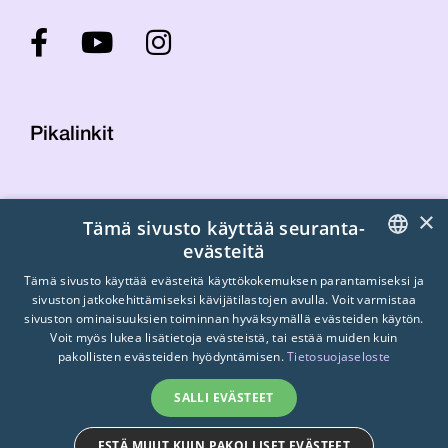
Pikalinkit
Yhteystiedot
×
Tämä sivusto käyttää seuranta-
Laskutustiedot
evästeitä
STTK:n kuvapankki
FINNISH
Tietosuojaseloste
Tämä sivusto käyttää evästeitä käyttökokemuksen parantamiseksi ja
sivuston jatkokehittämiseksi kävijätilastojen avulla. Voit varmistaa
Turvallisemman tilan periaatteet
ENGLISH
sivuston ominaisuuksien toiminnan hyväksymällä evästeiden käytön.
Voit myös lukea lisätietoja evästeistä, tai estää muiden kuin
SWEDISH
pakollisten evästeiden hyödyntämisen.
Tietosuojaseloste
SALLI EVÄSTEET
ESTÄ MUUT KUIN PAKOLLISET EVÄSTEET