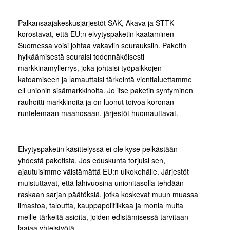
Palkansaajakeskusjärjestöt SAK, Akava ja STTK
korostavat, että EU:n elvytyspaketin kaataminen
Suomessa voisi johtaa vakaviin seurauksiin. Paketin
hylkäämisestä seuraisi todennäköisesti
markkinamyllerrys, joka johtaisi työpaikkojen
katoamiseen ja lamauttaisi tärkeintä vientialuettamme
eli unionin sisämarkkinoita. Jo itse paketin syntyminen
rauhoitti markkinoita ja on luonut toivoa koronan
runtelemaan maanosaan, järjestöt huomauttavat.
Elvytyspaketin käsittelyssä ei ole kyse pelkästään
yhdestä paketista. Jos eduskunta torjuisi sen,
ajautuisimme väistämättä EU:n ulkokehälle. Järjestöt
muistuttavat, että lähivuosina unionitasolla tehdään
raskaan sarjan päätöksiä, jotka koskevat muun muassa
ilmastoa, taloutta, kauppapolitiikkaa ja monia muita
meille tärkeitä asioita, joiden edistämisessä tarvitaan
laajaa yhteistyötä.