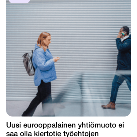
Uusi eurooppalainen yhtiömuoto ei
saa olla kiertotie työ­ehtojen