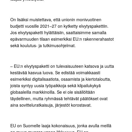
On lisäksi muistettava, että
unionin monivuotinen
budjetti vuosille 2021–27
on kytketty elvytyspakettiin.
Jos elvytyspaketti hylättäisiin, saattaisimme samalla
epävarmuuden tilaan esimerkiksi EU:n rakennerahastot
sekä koulutus- ja tutkimusohjelmat.
– EU:n elvytyspaketti on tulevaisuuteen katsova ja uutta
kestävää kasvua luova. Se edistää voimakkaasti
esimerkiksi digitalisaatiota, osaamista ja kiertotaloutta,
joista syntyy uusia työpaikkoja sekä kilpailukykyä
globaaleilla markkinoilla. Se ei ole sisällöltään
täydellinen, mutta ryhmässä tehtävät päätökset ovat
aina sovitteluratkaisuja, järjestöt korostavat.
EU on Suomelle laaja kokonaisuus, jonka avulla meillä