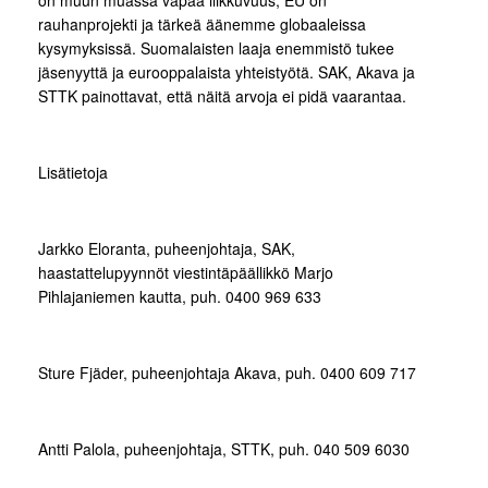
on muun muassa vapaa liikkuvuus, EU on
rauhanprojekti ja tärkeä äänemme globaaleissa
kysymyksissä. Suomalaisten laaja enemmistö tukee
jäsenyyttä ja eurooppalaista yhteistyötä. SAK, Akava ja
STTK painottavat, että näitä arvoja ei pidä vaarantaa.
Lisätietoja
Jarkko Eloranta, puheenjohtaja, SAK,
haastattelupyynnöt viestintäpäällikkö Marjo
Pihlajaniemen kautta, puh. 0400 969 633
Sture Fjäder, puheenjohtaja Akava, puh. 0400 609 717
Antti Palola, puheenjohtaja, STTK, puh. 040 509 6030