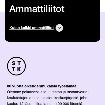
Ammattiliitot
Katso kaikki ammattiliitot
80 vuotta oikeudenmukaista työelämää
Olemme poliittisesti sitoutumaton ja moniarvoinen
koulutettujen ammattilaisten keskusjärjestö, johon
kuuluu 12 jäsenliittoa ja noin 400 000 jäsentä.