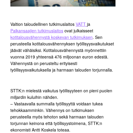
Valtion taloudellinen tutkimuslaitos
VATT
ja
Palkansaajien tutkimuslaitos
ovat julkaisseet
kotitalousvähennystä koskevan tutkimuksen
. Sen
perusteella kotitalousvähennyksen työllisyysvaikutukset
jäävät vähäisiksi. Kotitalousvähennystä myönnettiin
vuonna 2019 yhteensä 476 miljoonan euron edestä.
Vähennystä on perusteltu erityisesti
työllisyysvaikutuksella ja harmaan talouden torjunnalla.
STTK:n mielestä vaikutus työllisyyteen on pieni puolen
miljardin kuluihin nähden.
– Vastaavalla summalla työllisyyttä voidaan tukea
tehokkaamminkin. Vähennys on tutkimuksen
perusteella myös tehoton sekä harmaan talouden
torjunnan keinona että työllisyystoimena, STTK:n
ekonomisti Antti Koskela toteaa.