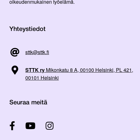
oikeudenmukainen työelämä.
Yhteystiedot
sttk@sttk.fi
STTK ry
Mikonkatu 8 A, 00100 Helsinki, PL 421,
00101 Helsinki
Seuraa meitä