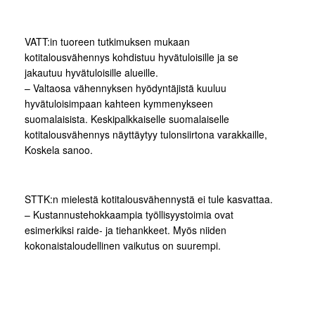
VATT:in tuoreen tutkimuksen mukaan
kotitalousvähennys kohdistuu hyvätuloisille ja se
jakautuu hyvätuloisille alueille.
– Valtaosa vähennyksen hyödyntäjistä kuuluu
hyvätuloisimpaan kahteen kymmenykseen
suomalaisista. Keskipalkkaiselle suomalaiselle
kotitalousvähennys näyttäytyy tulonsiirtona varakkaille,
Koskela sanoo.
STTK:n mielestä kotitalousvähennystä ei tule kasvattaa.
– Kustannustehokkaampia työllisyystoimia ovat
esimerkiksi raide- ja tiehankkeet. Myös niiden
kokonaistaloudellinen vaikutus on suurempi.