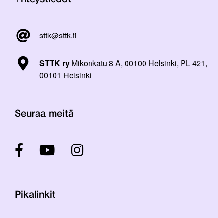
Yhteystiedot
sttk@sttk.fi
STTK ry
Mikonkatu 8 A, 00100 Helsinki, PL 421,
00101 Helsinki
Seuraa meitä
Pikalinkit