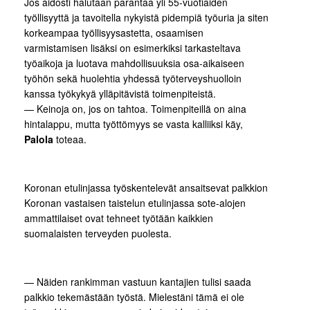
Jos aidosti halutaan parantaa yli 55-vuotiaiden
työllisyyttä ja tavoitella nykyistä pidempiä työuria ja siten
korkeampaa työllisyysastetta, osaamisen
varmistamisen lisäksi on esimerkiksi tarkasteltava
työaikoja ja luotava mahdollisuuksia osa-aikaiseen
työhön sekä huolehtia yhdessä työterveyshuolloin
kanssa työkykyä ylläpitävistä toimenpiteistä.
— Keinoja on, jos on tahtoa. Toimenpiteillä on aina
hintalappu, mutta työttömyys se vasta kalliiksi käy,
Palola
toteaa.
Koronan etulinjassa työskentelevät ansaitsevat palkkion
Koronan vastaisen taistelun etulinjassa sote-alojen
ammattilaiset ovat tehneet työtään kaikkien
suomalaisten terveyden puolesta.
— Näiden rankimman vastuun kantajien tulisi saada
palkkio tekemästään työstä. Mielestäni tämä ei ole