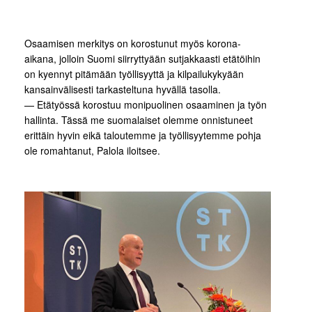
Osaamisen merkitys on korostunut myös korona-
aikana, jolloin Suomi siirryttyään sutjakkaasti etätöihin
on kyennyt pitämään työllisyyttä ja kilpailukykyään
kansainvälisesti tarkasteltuna hyvällä tasolla.
— Etätyössä korostuu monipuolinen osaaminen ja työn
hallinta. Tässä me suomalaiset olemme onnistuneet
erittäin hyvin eikä taloutemme ja työllisyytemme pohja
ole romahtanut, Palola iloitsee.