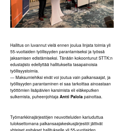
Hallitus on luvannut vielä ennen joulua linjata toimia yli
55-vuotiaiden työllisyyden parantamiseksi ja työssä
jaksamisen edistämiseksi. Tänään kokoontunut STTK:n
edustajisto edellyttää hallitukselta tasapainoisia
työllisyystoimia.
— Maksumiehiksi eivät voi joutua vain palkansaajat, ja
työllisyyden parantaminen ei saa tarkoittaa ainoastaan
työttömien lisäpäivien karsimista eli eläkeputken
sulkemista, puheenjohtaja
Antti Palola
painottaa.
Työmarkkinajärjestöjen neuvotteluiden kariuduttua
tuloksettomana palkansaajakeskusjärjestöt jättivät
yhteiset esitykset hallitukselle yli 55-vuotiaiden