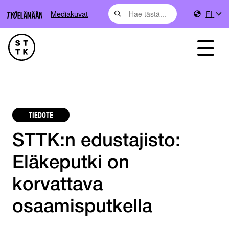
Mediakuvat
FI
TIEDOTE
STTK:n edustajisto:
Eläkeputki on
korvattava
osaamisputkella