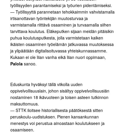
työllisyyden parantamiseksi ja työurien pidentämiseksi.
— Työllisyyttä parannetaan tehokkaimmin vahvistamalla
irtisanottavan työntekijän muutosturvaa ja
varmistamalla riittävä osaaminen ja turvaamalla siihen
tarvittava koulutus. Eläkeputken sijaan meidän pitäisikin
puhua koulutusputkesta, jolla varmistetaan kaiken
ikäisten osaaminen työelämän jatkuvassa muutoksessa
ja ylipäätään digitalisoituvassa yhteiskunnassamme.
Kukaan ei ole liian vanha eikä liian nuori oppimaan,
Palola
sanoo.
Eduskunta hyväksyi tällä viikolla uuden
oppivelvollisuuslain, johon sisältyy oppivelvollisuusiän
nostaminen 18 ikävuoteen ja toisen asteen tutkinnon
maksuttomuus.
— STTK iloitsee historiallisesta päätöksestä sitten
peruskoulu-uudistuksen. Pienen kansankunnan
menestys voi perustua ainoastaan koulutukseen ja
osaamiseen.