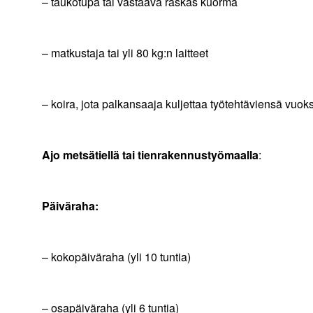
– taukotupa tai vastaava raskas kuorma 
– matkustaja tai yli 80 kg:n lai
– koira, jota palkansaaja kuljettaa työtehtäviensä v
Ajo metsätiellä tai tienrakennustyömaalla
: + 9
Päiväraha:
– kokopäiväraha (yli 10 tuntia) 4
– osapäiväraha (yli 6 tuntia) 2