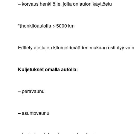
– korvaus henkilölle, jolla on auton käyttöe
*(henkilöautolla > 5000 km 38
Erittely ajettujen kilometrimäärien mukaan esiintyy va
Kuljetukset omalla autolla:
– perävaunu + 7 sen
– asuntovaunu + 11 se