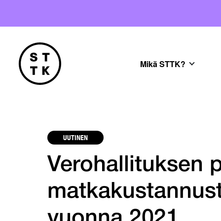
Mikä STTK?
UUTINEN
Verohallituksen 
matkakustannust
vuonna 2021