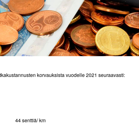
matkakustannusten korvauksista vuodelle 2021 seuraavasti:
nttiä/ km