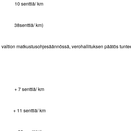
tu 10 senttiä/ km
senttiä/ km)
in valtion matkustusohjesäännössä, verohallituksen päätös tunte
ttiä/ km
nttiä/ km