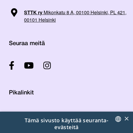
STTK ry
Mikonkatu 8 A, 00100 Helsinki, PL 421,
00101 Helsinki
Seuraa meitä
Pikalinkit
Yhteystiedot
×
Tämä sivusto käyttää seuranta-
Laskutustiedot
evästeitä
STTK:n kuvapankki