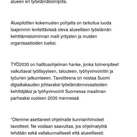
alueen eri työelämätoimijoita.
Aluepilottien kokemusten pohjalta on tarkoitus luoda
laajemmin levitettävissä oleva alueellisen työelämän
kehittämistoiminnan malli yritysten ja muiden
organisaatioiden tueksi.
TYÖ2030 on hallitusohjelman hanke, jonka toimenpiteet
vaikuttavat työllisyyteen, talouteen, työhyvinvointiin ja
työurien jatkumiseen. Tavoitteena on nostaa Suomi
digiaikakauden johtavaksi työelämäinnovaatioiden
kehittäjäksi ja työhyvinvointi Suomessa maailman
parhaaksi vuoteen 2030 mennessä
”Olemme asettaneet ohjelmalle kunnianhimoiset
tavoitteet. Ne voidaan saavuttaa, jos ohjelmatyötä
tehdään sekä valtakunnallisesti että alueellisesti.