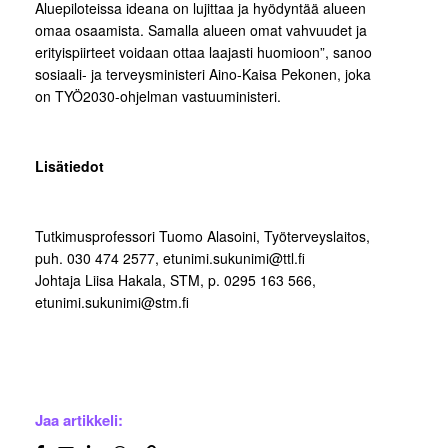
Aluepiloteissa ideana on lujittaa ja hyödyntää alueen
omaa osaamista. Samalla alueen omat vahvuudet ja
erityispiirteet voidaan ottaa laajasti huomioon”, sanoo
sosiaali- ja terveysministeri Aino-Kaisa Pekonen, joka
on TYÖ2030-ohjelman vastuuministeri.
Lisätiedot
Tutkimusprofessori Tuomo Alasoini, Työterveyslaitos,
puh. 030 474 2577, etunimi.sukunimi@ttl.fi
Johtaja Liisa Hakala, STM, p. 0295 163 566,
etunimi.sukunimi@stm.fi
Jaa artikkeli: