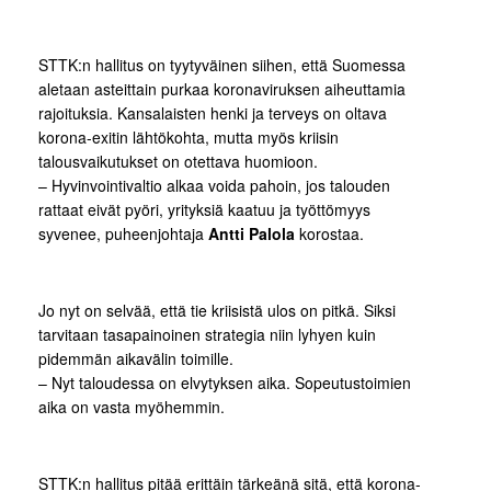
STTK:n hallitus on tyytyväinen siihen, että Suomessa
aletaan asteittain purkaa koronaviruksen aiheuttamia
rajoituksia. Kansalaisten henki ja terveys on oltava
korona-exitin lähtökohta, mutta myös kriisin
talousvaikutukset on otettava huomioon.
– Hyvinvointivaltio alkaa voida pahoin, jos talouden
rattaat eivät pyöri, yrityksiä kaatuu ja työttömyys
syvenee, puheenjohtaja
Antti Palola
korostaa.
Jo nyt on selvää, että tie kriisistä ulos on pitkä. Siksi
tarvitaan tasapainoinen strategia niin lyhyen kuin
pidemmän aikavälin toimille.
– Nyt taloudessa on elvytyksen aika. Sopeutustoimien
aika on vasta myöhemmin.
STTK:n hallitus pitää erittäin tärkeänä sitä, että korona-