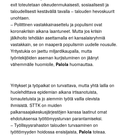
exit toteutetaan oikeudenmukaisesti, sosiaalisesti ja
taloudellisesti kestävällä tavalla – talouden hevoskuurit
unohtaen.
– Poliittinen vastakkainasettelu ja populismi ovat
koronakriisin aikana laantuneet. Mutta jos kriisin
jälkihoito tehdään asettamalla eri kansalaisryhmiä
vastakkain, se on maaperä populismin uudelle nousulle.
Yritystukia on jaettu miljardikaupalla, mutta
työntekijöiden aseman kurjistuminen on jäänyt
vähemmälle huomiolle,
Palola
huomauttaa.
Yritykset ja työpaikat on turvattava, mutta yhtä lailla on
huolehdittava epidemian aikana irtisanotuista,
lomautetuista ja jo aiemmin työtä vailla olevista
ihmisistä. STTK on muiden
palkansaajakeskusjärjestöjen kanssa laatinut omat
ehdotuksensa työttömyysturvan parantamiseksi.
– Työllisyysrahaston talouden turvaaminen on
työttömyyden hoidossa ensisijaista,
Palola
toteaa.