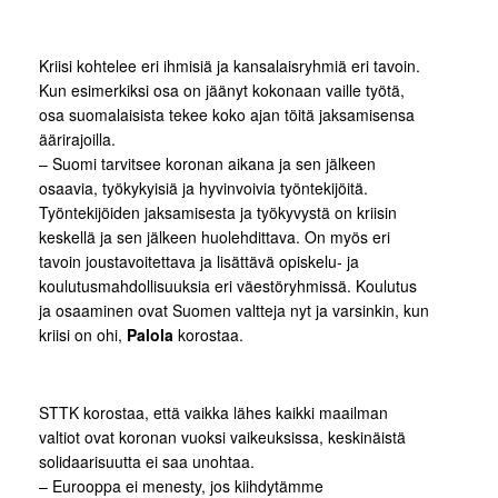
Kriisi kohtelee eri ihmisiä ja kansalaisryhmiä eri tavoin.
Kun esimerkiksi osa on jäänyt kokonaan vaille työtä,
osa suomalaisista tekee koko ajan töitä jaksamisensa
äärirajoilla.
– Suomi tarvitsee koronan aikana ja sen jälkeen
osaavia, työkykyisiä ja hyvinvoivia työntekijöitä.
Työntekijöiden jaksamisesta ja työkyvystä on kriisin
keskellä ja sen jälkeen huolehdittava. On myös eri
tavoin joustavoitettava ja lisättävä opiskelu- ja
koulutusmahdollisuuksia eri väestöryhmissä. Koulutus
ja osaaminen ovat Suomen valtteja nyt ja varsinkin, kun
kriisi on ohi,
Palola
korostaa.
STTK korostaa, että vaikka lähes kaikki maailman
valtiot ovat koronan vuoksi vaikeuksissa, keskinäistä
solidaarisuutta ei saa unohtaa.
– Eurooppa ei menesty, jos kiihdytämme