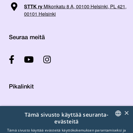
STTK ry
Mikonkatu 8 A, 00100 Helsinki, PL 421,
00101 Helsinki
Seuraa meitä
Pikalinkit
Yhteystiedot
×
Tämä sivusto käyttää seuranta-
Laskutustiedot
evästeitä
STTK:n kuvapankki
FINNISH
Tietosuojaseloste
Tämä sivusto käyttää evästeitä käyttökokemuksen parantamiseksi ja