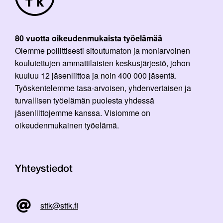
80 vuotta oikeudenmukaista työelämää
Olemme poliittisesti sitoutumaton ja moniarvoinen
koulutettujen ammattilaisten keskusjärjestö, johon
kuuluu 12 jäsenliittoa ja noin 400 000 jäsentä.
Työskentelemme tasa-arvoisen, yhdenvertaisen ja
turvallisen työelämän puolesta yhdessä
jäsenliittojemme kanssa. Visiomme on
oikeudenmukainen työelämä.
Yhteystiedot
sttk@sttk.fi