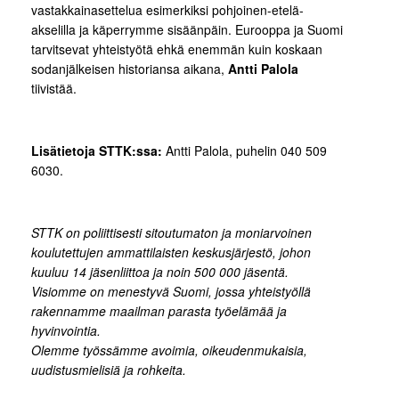
vastakkainasettelua esimerkiksi pohjoinen-etelä-
akselilla ja käperrymme sisäänpäin. Eurooppa ja Suomi
tarvitsevat yhteistyötä ehkä enemmän kuin koskaan
sodanjälkeisen historiansa aikana,
Antti Palola
tiivistää.
Lisätietoja STTK:ssa:
Antti Palola, puhelin 040 509
6030.
STTK on poliittisesti sitoutumaton ja moniarvoinen
koulutettujen ammattilaisten keskusjärjestö, johon
kuuluu 14 jäsenliittoa ja noin 500 000 jäsentä.
Visiomme on menestyvä Suomi, jossa yhteistyöllä
rakennamme maailman parasta työelämää ja
hyvinvointia.
Olemme työssämme avoimia, oikeudenmukaisia,
uudistusmielisiä ja rohkeita.