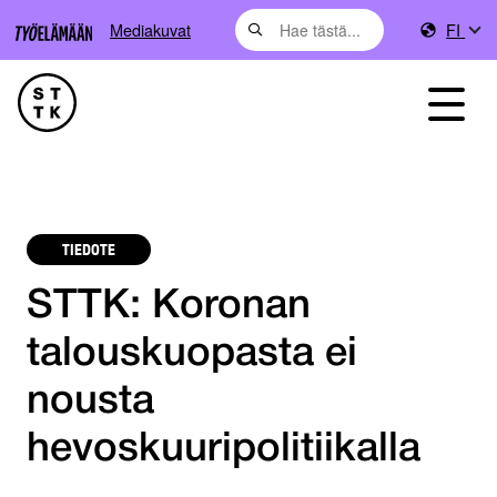
Mediakuvat
FI
TIEDOTE
STTK: Koronan
talouskuopasta ei
nousta
hevoskuuripolitiikalla