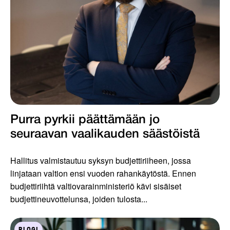
Purra pyrkii päättämään jo
seuraavan vaalikauden säästöistä
Hallitus valmistautuu syksyn budjettiriiheen, jossa
linjataan valtion ensi vuoden rahankäytöstä. Ennen
budjettiriihtä valtiovarainministeriö kävi sisäiset
budjettineuvottelunsa, joiden tulosta...
BLOGI