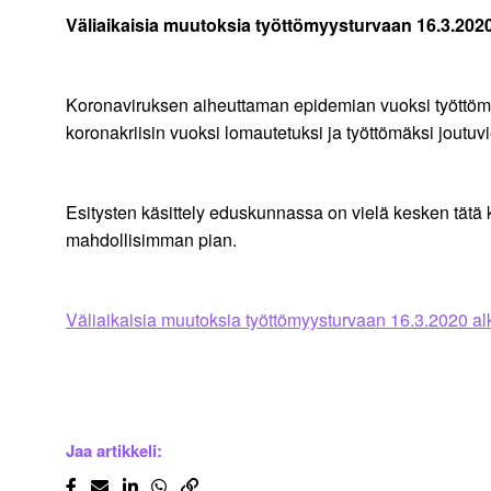
Väliaikaisia muutoksia työttömyysturvaan 16.3.202
Koronaviruksen aiheuttaman epidemian vuoksi työttömyy
koronakriisin vuoksi lomautetuksi ja työttömäksi joutuv
Esitysten käsittely eduskunnassa on vielä kesken tätä k
mahdollisimman pian.
Väliaikaisia muutoksia työttömyysturvaan 16.3.2020 a
Jaa artikkeli: