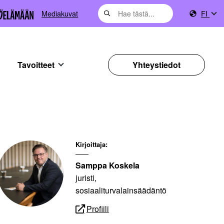
Mediakuvat
FI
Tavoitteet
Yhteystiedot
Kirjoittaja:
Samppa Koskela
juristi,
sosiaaliturvalainsäädäntö
Profiili