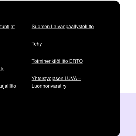
untijat
Suomen Laivanpäällystöliitto
Tehy
Toimihenkilöliitto ERTO
to
Yhteistyöjäsen LUVA –
jaliitto
Luonnonvarat ry