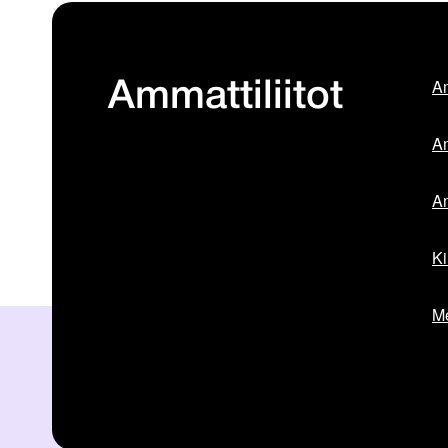
Am
Ammattiliitot
Am
Am
Ki
Me