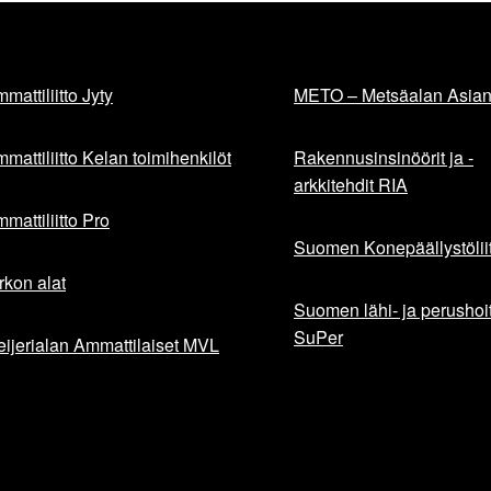
mattiliitto Jyty
METO – Metsäalan Asiant
mattiliitto Kelan toimihenkilöt
Rakennusinsinöörit ja -
arkkitehdit RIA
mattiliitto Pro
Suomen Konepäällystöliit
rkon alat
Suomen lähi- ja perushoita
SuPer
ijerialan Ammattilaiset MVL