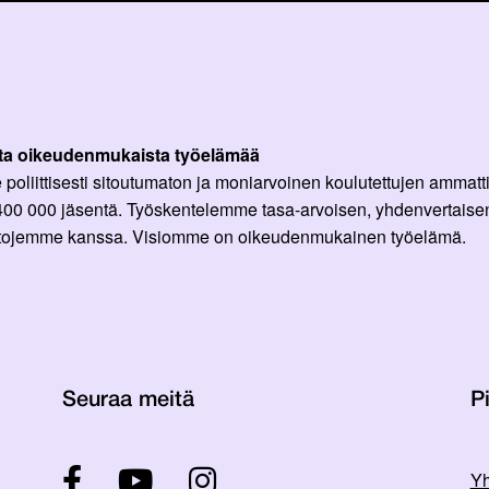
ta oikeudenmukaista työelämää
oliittisesti sitoutumaton ja moniarvoinen koulutettujen ammattil
 400 000 jäsentä. Työskentelemme tasa-arvoisen, yhdenvertaisen
ittojemme kanssa. Visiomme on oikeudenmukainen työelämä.
Seuraa meitä
Pi
Yh