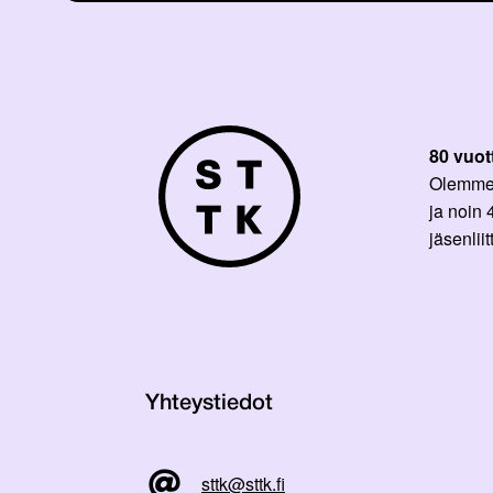
80 vuot
Olemme p
ja noin
jäsenli
Yhteystiedot
sttk@sttk.fi