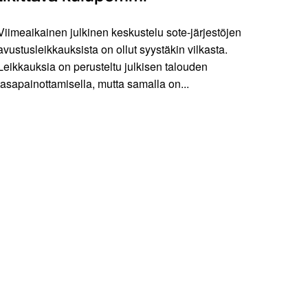
Viimeaikainen julkinen keskustelu sote-järjestöjen
avustusleikkauksista on ollut syystäkin vilkasta.
Leikkauksia on perusteltu julkisen talouden
tasapainottamisella, mutta samalla on...