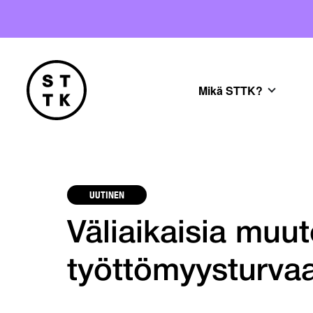
Mikä STTK?
UUTINEN
Väliaikaisia muu
työttömyysturva