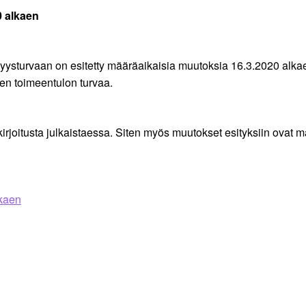
0 alkaen
sturvaan on esitetty määräaikaisia muutoksia 16.3.2020 alkaen
ien toimeentulon turvaa.
irjoitusta julkaistaessa. Siten myös muutokset esityksiin ovat m
lkaen