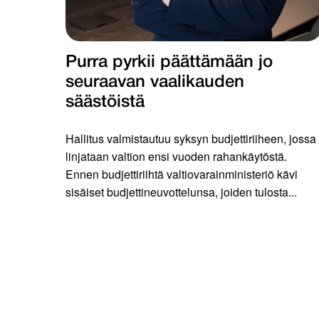
Purra pyrkii päättämään jo
seuraavan vaalikauden
säästöistä
Hallitus valmistautuu syksyn budjettiriiheen, jossa
linjataan valtion ensi vuoden rahankäytöstä.
Ennen budjettiriihtä valtiovarainministeriö kävi
sisäiset budjettineuvottelunsa, joiden tulosta...