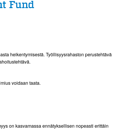
peasta heikentymisestä. Työllisyysrahaston perustehtävä
rahoitustehtävä.
lmius voidaan taata.
ömyys on kasvamassa ennätyksellisen nopeasti erittäin