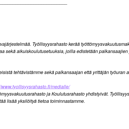
__________________________
rvajärjestelmää. Työllisyysrahasto kerää työttömyysvakuutusmaks
 sekä aikuiskoulutusetuuksia, joilla edistetään palkansaajien j
eisistä tehtävistämme sekä palkansaajan että yrittäjän työuran
//www.tyollisyysrahasto.fi/medialle/
öttömyysvakuutusrahasto ja Koulutusrahasto yhdistyivät. Työlli
tää lisää yksilöityä tietoa toiminnastamme.