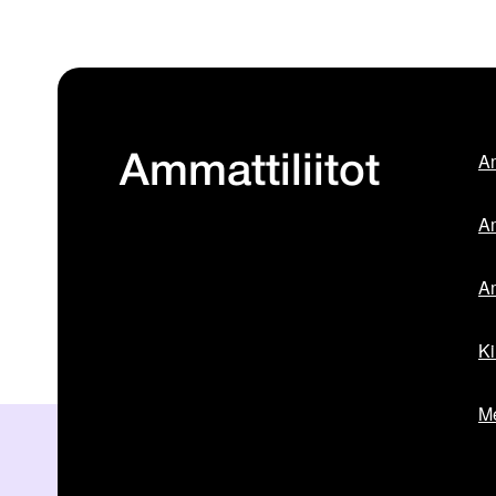
Am
Ammattiliitot
Am
Am
Ki
Me