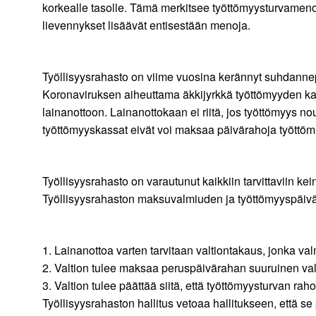
korkealle tasolle. Tämä merkitsee työttömyysturvamenoj
lievennykset lisäävät entisestään menoja.
Työllisyysrahasto on viime vuosina kerännyt suhdann
Koronaviruksen aiheuttama äkkijyrkkä työttömyyden kas
lainanottoon. Lainanottokaan ei riitä, jos työttömyys 
työttömyyskassat eivät voi maksaa päivärahoja työttömi
Työllisyysrahasto on varautunut kaikkiin tarvittaviin k
Työllisyysrahaston maksuvalmiuden ja työttömyyspäivär
1. Lainanottoa varten tarvitaan valtiontakaus, jonka val
2. Valtion tulee maksaa peruspäivärahan suuruinen va
3. Valtion tulee päättää siitä, että työttömyysturvan r
Työllisyysrahaston hallitus vetoaa hallitukseen, että se 