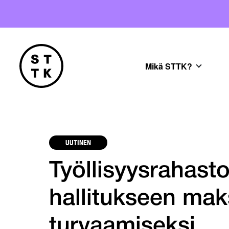
Mikä STTK?
UUTINEN
Työllisyysrahas
hallitukseen ma
turvaamiseksi