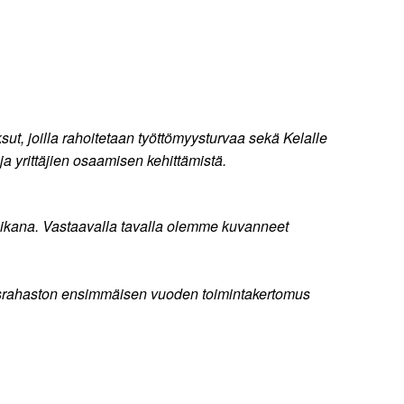
ut, joilla rahoitetaan työttömyysturvaa sekä Kelalle
a yrittäjien osaamisen kehittämistä.
 aikana. Vastaavalla tavalla olemme kuvanneet
syysrahaston ensimmäisen vuoden toimintakertomus