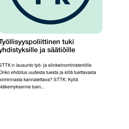
Työllisyyspoliittinen tuki
yhdistyksille ja säätiöille
STTK:n lausunto työ- ja elinkeinoministeriölle
Onko ehdotus uudesta tuesta ja sillä tuettavasta
toiminnasta kannatettava? STTK: Kyllä
Näkemyksenne tuen...