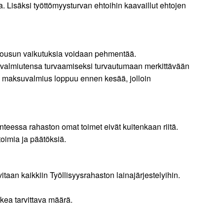
 Lisäksi työttömyysturvan ehtoihin kaavaillut ehtojen
nousun vaikutuksia voidaan pehmentää.
suvalmiutensa turvaamiseksi turvautumaan merkittävään
ton maksuvalmius loppuu ennen kesää, jolloin
nteessa rahaston omat toimet eivät kuitenkaan riitä.
oimia ja päätöksiä.
taan kaikkiin Työllisyysrahaston lainajärjestelyihin.
ukea tarvittava määrä.