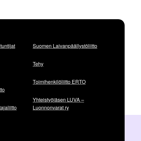
untijat
Suomen Laivanpäällystöliitto
Tehy
Toimihenkilöliitto ERTO
to
Yhteistyöjäsen LUVA –
jaliitto
Luonnonvarat ry