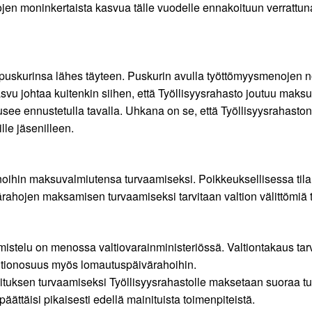
en moninkertaista kasvua tälle vuodelle ennakoituun verrattuna.
epuskurinsa lähes täyteen. Puskurin avulla työttömyysmenojen 
vu johtaa kuitenkin siihen, että Työllisyysrahasto joutuu mak
nousee ennustetulla tavalla. Uhkana on se, että Työllisyysrahas
lle jäsenilleen.
einoihin maksuvalmiutensa turvaamiseksi. Poikkeuksellisessa tila
ahojen maksamisen turvaamiseksi tarvitaan valtion välittömiä t
mistelu on menossa valtiovarainministeriössä. Valtiontakaus tarvi
ltionosuus myös lomautuspäivärahoihin.
ahoituksen turvaamiseksi Työllisyysrahastolle maksetaan suoraa t
päättäisi pikaisesti edellä mainituista toimenpiteistä.