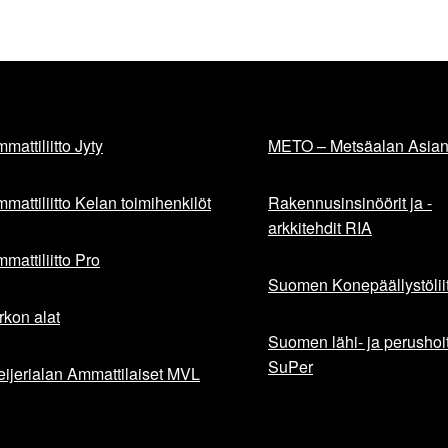
mattiliitto Jyty
METO – Metsäalan Asiant
mattiliitto Kelan toimihenkilöt
Rakennusinsinöörit ja -
arkkitehdit RIA
mattiliitto Pro
Suomen Konepäällystöliit
rkon alat
Suomen lähi- ja perushoita
SuPer
ijerialan Ammattilaiset MVL