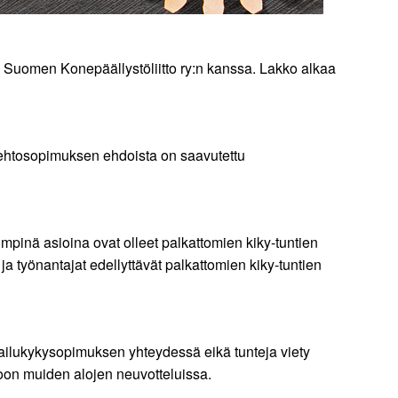
a Suomen Konepäällystöliitto ry:n kanssa. Lakko alkaa
yöehtosopimuksen ehdoista on saavutettu
pinä asioina ovat olleet palkattomien kiky-tuntien
a työnantajat edellyttävät palkattomien kiky-tuntien
lpailukykysopimuksen yhteydessä eikä tunteja viety
roon muiden alojen neuvotteluissa.