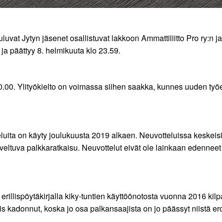
vat Jytyn jäsenet osallistuvat lakkoon Ammattiliitto Pro ry:n j
 ja päättyy 8. helmikuuta klo 23.59.
 00.00. Ylityökielto on voimassa siihen saakka, kunnes uuden t
uita on käyty joulukuusta 2019 alkaen. Neuvotteluissa keskeisim
ltuva palkkaratkaisu. Neuvottelut eivät ole lainkaan edenneet j
 erillispöytäkirjalla kiky-tuntien käyttöönotosta vuonna 2016 ki
iis kadonnut, koska jo osa palkansaajista on jo päässyt niistä e