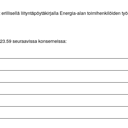
tynyt erillisellä liityntäpöytäkirjalla Energia-alan toimihenkilöi
o 23.59 seuraavissa konserneissa: