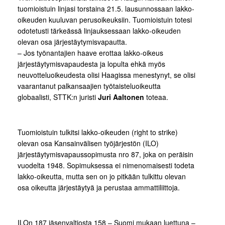
tuomioistuin linjasi torstaina 21.5. lausunnossaan lakko-
oikeuden kuuluvan perusoikeuksiin. Tuomioistuin totesi
odotetusti tärkeässä linjauksessaan lakko-oikeuden
olevan osa järjestäytymisvapautta.
– Jos työnantajien haave erottaa lakko-oikeus
järjestäytymisvapaudesta ja lopulta ehkä myös
neuvotteluoikeudesta olisi Haagissa menestynyt, se olisi
vaarantanut palkansaajien työtaisteluoikeutta
globaalisti, STTK:n juristi
Juri Aaltonen
toteaa.
Tuomioistuin tulkitsi lakko-oikeuden (right to strike)
olevan osa Kansainvälisen työjärjestön (ILO)
järjestäytymisvapaussopimusta nro 87, joka on peräisin
vuodelta 1948. Sopimuksessa ei nimenomaisesti todeta
lakko-oikeutta, mutta sen on jo pitkään tulkittu olevan
osa oikeutta järjestäytyä ja perustaa ammattiliittoja.
ILOn 187 jäsenvaltiosta 158 – Suomi mukaan luettuna –