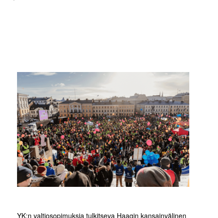
YK:n valtiosopimuksia tulkitseva Haagin kansainvälinen