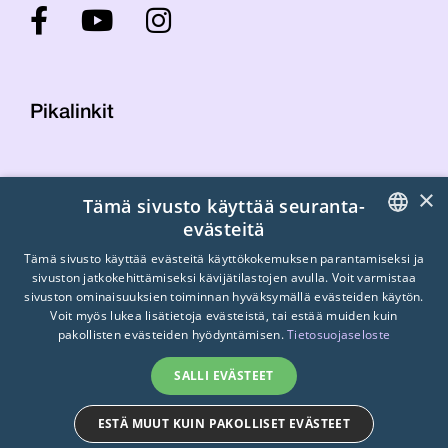
Pikalinkit
Yhteystiedot
×
Tämä sivusto käyttää seuranta-
Laskutustiedot
evästeitä
STTK:n kuvapankki
FINNISH
Tietosuojaseloste
Tämä sivusto käyttää evästeitä käyttökokemuksen parantamiseksi ja
sivuston jatkokehittämiseksi kävijätilastojen avulla. Voit varmistaa
Turvallisemman tilan periaatteet
ENGLISH
sivuston ominaisuuksien toiminnan hyväksymällä evästeiden käytön.
Voit myös lukea lisätietoja evästeistä, tai estää muiden kuin
SWEDISH
pakollisten evästeiden hyödyntämisen.
Tietosuojaseloste
SALLI EVÄSTEET
ESTÄ MUUT KUIN PAKOLLISET EVÄSTEET
© 2026
STTK.
Made with ❤ by
Avoin.Systems