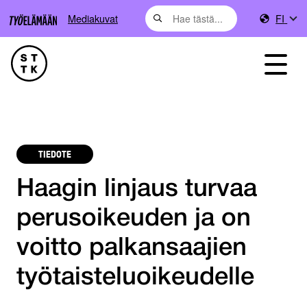
Mediakuvat
FI
TIEDOTE
Haagin linjaus turvaa
perusoikeuden ja on
voitto palkansaajien
työtaisteluoikeudelle