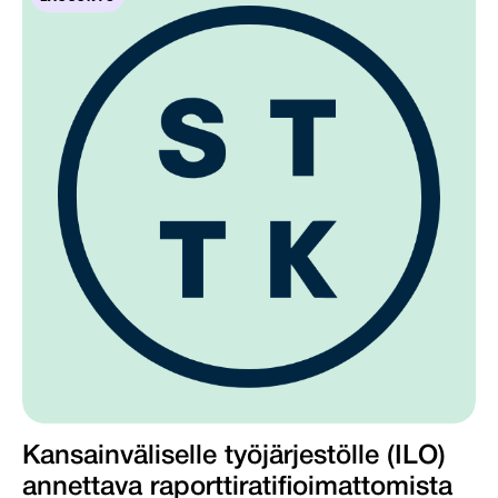
Kansainväliselle työjärjestölle (ILO)
annettava raporttiratifioimattomista