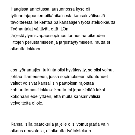
Haagissa annetussa lausunnossa kyse oli
työnantajapuolen pitkäaikaisesta kansainvälisestä
tavoitteesta heikentää palkansaajien työtaisteluoikeutta.
Työnantajat väittivät, että ILOn
järjestäytymisvapaussopimus tunnustaa oikeuden
liittojen perustamiseen ja järjestäytymiseen, mutta ei
oikeutta lakkoon.
Jos työnantajien tulkinta olisi hyväksytty, se olisi voinut
johtaa tilanteeseen, jossa sopimukseen sitoutuneet
valtiot voisivat kansallisin päätöksin rajoittaa
kohtuuttomasti lakko-oikeutta tai jopa kieltää lakot
kokonaan edellyttäen, että muita kansainvälisiä
velvoitteita ei ole.
Kansallisilla päätöksillä jäljelle olisi voinut jäädä vain
oikeus neuvotella, ei oikeutta työtaisteluun