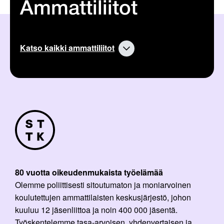
Ammattiliitot
Katso kaikki ammattiliitot
80 vuotta oikeudenmukaista työelämää
Olemme poliittisesti sitoutumaton ja moniarvoinen
koulutettujen ammattilaisten keskusjärjestö, johon
kuuluu 12 jäsenliittoa ja noin 400 000 jäsentä.
Työskentelemme tasa-arvoisen, yhdenvertaisen ja