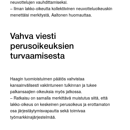
neuvottelujen vauhdittamiseksi.
– Ilman lakko-oikeutta kollektiivinen neuvotteluoikeuskin
menettäisi merkitystä, Aaltonen huomauttaa.
Vahva viesti
perusoikeuksien
turvaamisesta
Haagin tuomioistuimen päätös vahvistaa
kansainvälisesti vakiintuneen tulkinnan ja tukee
palkansaajien oikeuksia myös jatkossa.
– Ratkaisu on samalla merkittävä muistutus siitä, että
lakko-oikeus on keskeinen perusoikeus ja erottamaton
osa järjestäytymisvapautta sekä toimivaa
työmarkkinajärjestelmää.