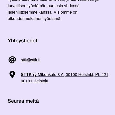
turvallisen työelämän puolesta yhdessä
jäsenliittojemme kanssa. Visiomme on
oikeudenmukainen työelämä.
Yhteystiedot
sttk@sttk.fi
STTK ry
Mikonkatu 8 A, 00100 Helsinki, PL 421,
00101 Helsinki
Seuraa meitä