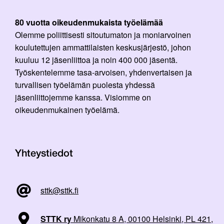
80 vuotta oikeudenmukaista työelämää
Olemme poliittisesti sitoutumaton ja moniarvoinen
koulutettujen ammattilaisten keskusjärjestö, johon
kuuluu 12 jäsenliittoa ja noin 400 000 jäsentä.
Työskentelemme tasa-arvoisen, yhdenvertaisen ja
turvallisen työelämän puolesta yhdessä
jäsenliittojemme kanssa. Visiomme on
oikeudenmukainen työelämä.
Yhteystiedot
sttk@sttk.fi
STTK ry
Mikonkatu 8 A, 00100 Helsinki, PL 421,