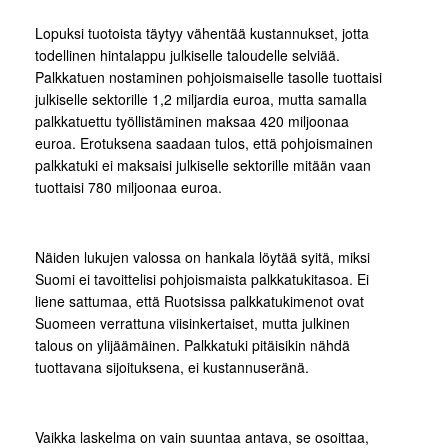
Lopuksi tuotoista täytyy vähentää kustannukset, jotta
todellinen hintalappu julkiselle taloudelle selviää.
Palkkatuen nostaminen pohjoismaiselle tasolle tuottaisi
julkiselle sektorille 1,2 miljardia euroa, mutta samalla
palkkatuettu työllistäminen maksaa 420 miljoonaa
euroa. Erotuksena saadaan tulos, että pohjoismainen
palkkatuki ei maksaisi julkiselle sektorille mitään vaan
tuottaisi 780 miljoonaa euroa.
Näiden lukujen valossa on hankala löytää syitä, miksi
Suomi ei tavoittelisi pohjoismaista palkkatukitasoa. Ei
liene sattumaa, että Ruotsissa palkkatukimenot ovat
Suomeen verrattuna viisinkertaiset, mutta julkinen
talous on ylijäämäinen. Palkkatuki pitäisikin nähdä
tuottavana sijoituksena, ei kustannuseränä.
Vaikka laskelma on vain suuntaa antava, se osoittaa,