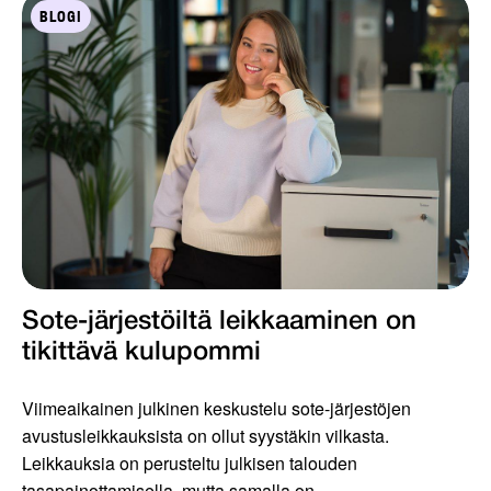
BLOGI
Sote-järjestöiltä leikkaaminen on
tikittävä kulupommi
Viimeaikainen julkinen keskustelu sote-järjestöjen
avustusleikkauksista on ollut syystäkin vilkasta.
Leikkauksia on perusteltu julkisen talouden
tasapainottamisella, mutta samalla on...