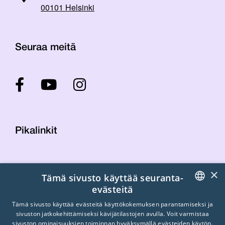
00101 Helsinki
Seuraa meitä
Pikalinkit
Yhteystiedot
×
Tämä sivusto käyttää seuranta-
Laskutustiedot
evästeitä
STTK:n kuvapankki
FINNISH
Tietosuojaseloste
Tämä sivusto käyttää evästeitä käyttökokemuksen parantamiseksi ja
sivuston jatkokehittämiseksi kävijätilastojen avulla. Voit varmistaa
Turvallisemman tilan periaatteet
ENGLISH
sivuston ominaisuuksien toiminnan hyväksymällä evästeiden käytön.