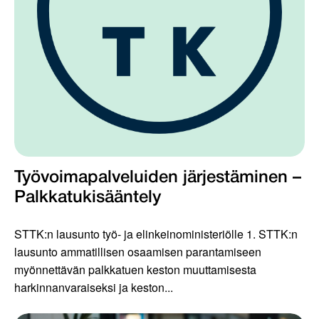
Työvoimapalveluiden järjestäminen –
Palkkatukisääntely
STTK:n lausunto työ- ja elinkeinoministeriölle 1. STTK:n
lausunto ammatillisen osaamisen parantamiseen
myönnettävän palkkatuen keston muuttamisesta
harkinnanvaraiseksi ja keston...