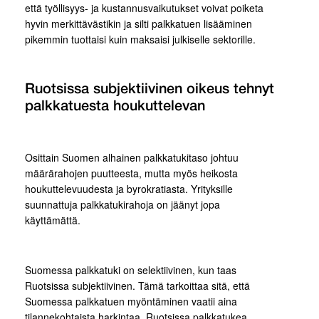
että työllisyys- ja kustannusvaikutukset voivat poiketa
hyvin merkittävästikin ja silti palkkatuen lisääminen
pikemmin tuottaisi kuin maksaisi julkiselle sektorille.
Ruotsissa subjektiivinen oikeus tehnyt
palkkatuesta houkuttelevan
Osittain Suomen alhainen palkkatukitaso johtuu
määrärahojen puutteesta, mutta myös heikosta
houkuttelevuudesta ja byrokratiasta. Yrityksille
suunnattuja palkkatukirahoja on jäänyt jopa
käyttämättä.
Suomessa palkkatuki on selektiivinen, kun taas
Ruotsissa subjektiivinen. Tämä tarkoittaa sitä, että
Suomessa palkkatuen myöntäminen vaatii aina
tilannekohtaista harkintaa. Ruotsissa palkkatukea