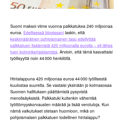
Suomi maksoi viime vuonna palkkatukea 240 miljoonaa
euroa.
Edellisessä blogissani
laskin, että
keskimääräinen pohjoismainen taso edellyttää
palkkatuen lisäämistä 420 miljoonalla eurolla – eli lähes
tuen kolminkertaistamista
. Arvioin, että tämä kasvattaisi
työllisyyttä noin 44 000 henkilöllä.
Hintalappuna 420 miljoonaa euroa 44 000 työllisestä
kuulostaa suurelta. Se vastaisi yksinään jo kolmasosaa
Suomen hallituksen päättämistä pysyvistä
menolisäyksistä. Palkkatuki kuitenkin vähentää
työttömyyskorvausten määrää ja lisää verotuloja. Kun
nämä vaikutukset otetaan huomioon, mikä on
pohjoismaisen palkkatuen todellinen hintalappu?