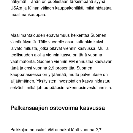
näkymät. Tähän on puolestaan tärkeimpänä syynä
USA:n ja Kiinan välinen kauppakonflikti, mikä hidastaa
maailmankauppaa.
Maailmantalouden epävarmuus heikentää Suomen
vientinäkymiä. Tälle vuodelle osuu kuitenkin kaksi
laivatoimitusta, jotka pitävät viennin kasvussa. Muilla
teollisuuden aloilla viennin kasvu on tänä vuonna
vaatimatonta. Suomen viennin VM ennustaa kasvavan
tänä ja ensi vuonna 2,9 prosenttia. Suomen
kauppataseessa on ylijäämää, mutta palvelutase on
alijäämäinen. Yksityisten investointien kasvu hidastuu
selvästi, mikä johtuu pääosin rakennusinvestoinneista.
Palkansaajien ostovoima kasvussa
Palkkojen nousuksi VM ennakoi tänä vuonna 2,7