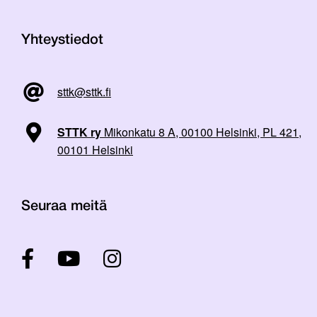
Yhteystiedot
sttk@sttk.fi
STTK ry
Mikonkatu 8 A, 00100 Helsinki, PL 421,
00101 Helsinki
Seuraa meitä