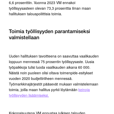
6,6 prosenttiin. Vuonna 2023 VM ennakoi
työllisyysasteen olevan 73,3 prosenttia ilman maan
hallituksen talouspoliittisia toimia.
Toimia työllisyyden parantamiseksi
valmistellaan
Uuden hallituksen tavoitteena on saavuttaa vaalikauden
loppuun mennessä 75 prosentin työllisyysaste. Uusia
työpaikkoja tulisi luoda vaalikauden aikana 60 000.
Näistä noin puoleen olisi oltava toimenpide-esitykset
vuoden 2020 budjettiriiheen mennessä.
Työmarkkinajärjestöt pääsevät mukaan valmistelemaan
toimia, joilla maan hallitus pyrkii löytämään
keinoja
työllisyyden lisäämiseksi.
Kokonaisuutena VM ennustaa julkisen talouden