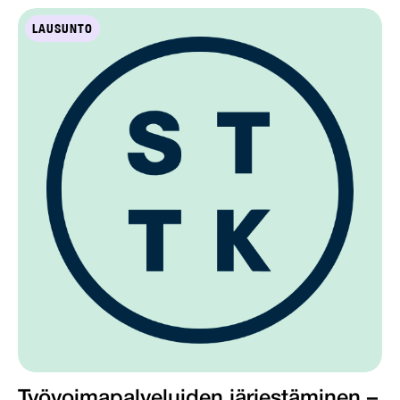
LAUSUNTO
Työvoimapalveluiden järjestäminen –