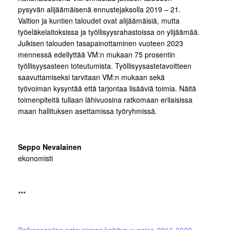
pysyvän alijäämäisenä ennustejaksolla 2019 – 21.
Valtion ja kuntien taloudet ovat alijäämäisiä, mutta
työeläkelaitoksissa ja työllisyysrahastoissa on ylijäämää.
Julkisen talouden tasapainottaminen vuoteen 2023
mennessä edellyttää VM:n mukaan 75 prosentin
työllisyysasteen toteutumista. Työllisyysastetavoitteen
saavuttamiseksi tarvitaan VM:n mukaan sekä
työvoiman kysyntää että tarjontaa lisääviä toimia. Näitä
toimenpiteitä tullaan lähivuosina ratkomaan erilaisissa
maan hallituksen asettamissa työryhmissä.
Seppo Nevalainen
ekonomisti
***
Palkansaajien ostovoiman kehitys vuosina 2016-2020