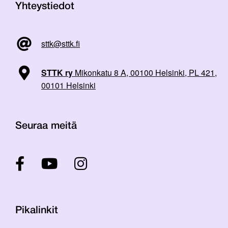
Yhteystiedot
sttk@sttk.fi
STTK ry
Mikonkatu 8 A, 00100 Helsinki, PL 421,
00101 Helsinki
Seuraa meitä
Pikalinkit