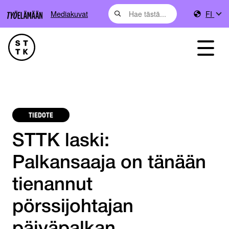
Mediakuvat
FI
TIEDOTE
STTK laski:
Palkansaaja on tänään
tienannut
pörssijohtajan