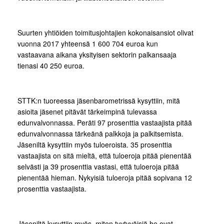
Suurten yhtiöiden toimitusjohtajien kokonaisansiot olivat
vuonna 2017 yhteensä 1 600 704 euroa kun
vastaavana aikana yksityisen sektorin palkansaaja
tienasi 40 250 euroa.
STTK:n tuoreessa jäsenbarometrissä kysyttiin, mitä
asioita jäsenet pitävät tärkeimpinä tulevassa
edunvalvonnassa. Peräti 97 prosenttia vastaajista pitää
edunvalvonnassa tärkeänä palkkoja ja palkitsemista.
Jäseniltä kysyttiin myös tuloeroista. 35 prosenttia
vastaajista on sitä mieltä, että tuloeroja pitää pienentää
selvästi ja 39 prosenttia vastasi, että tuloeroja pitää
pienentää hieman. Nykyisiä tuloeroja pitää sopivana 12
prosenttia vastaajista.
Jäseniltä kysyttiin myös, miten tyytyväisiä he ovat