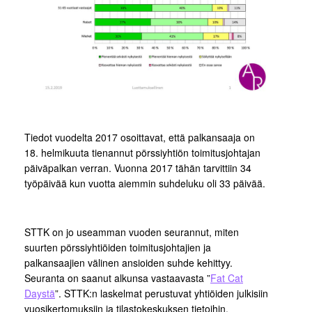
Tiedot vuodelta 2017 osoittavat, että palkansaaja on
18. helmikuuta tienannut pörssiyhtiön toimitusjohtajan
päiväpalkan verran. Vuonna 2017 tähän tarvittiin 34
työpäivää kun vuotta aiemmin suhdeluku oli 33 päivää.
STTK on jo useamman vuoden seurannut, miten
suurten pörssiyhtiöiden toimitusjohtajien ja
palkansaajien välinen ansioiden suhde kehittyy.
Seuranta on saanut alkunsa vastaavasta ”
Fat Cat
Daystä
”. STTK:n laskelmat perustuvat yhtiöiden julkisiin
vuosikertomuksiin ja tilastokeskuksen tietoihin.