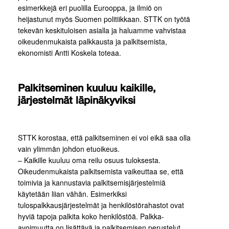
esimerkkejä eri puolilla Eurooppa, ja ilmiö on
heijastunut myös Suomen politiikkaan. STTK on työtä
tekevän keskituloisen asialla ja haluamme vahvistaa
oikeudenmukaista palkkausta ja palkitsemista,
ekonomisti Antti Koskela toteaa.
Palkitseminen kuuluu kaikille,
järjestelmät läpinäkyviksi
STTK korostaa, että palkitseminen ei voi eikä saa olla
vain ylimmän johdon etuoikeus.
– Kaikille kuuluu oma reilu osuus tuloksesta.
Oikeudenmukaista palkitsemista vaikeuttaa se, että
toimivia ja kannustavia palkitsemisjärjestelmiä
käytetään liian vähän. Esimerkiksi
tulospalkkausjärjestelmät ja henkilöstörahastot ovat
hyviä tapoja palkita koko henkilöstöä. Palkka-
avoimuutta on lisättävä ja palkitsemisen perustelut