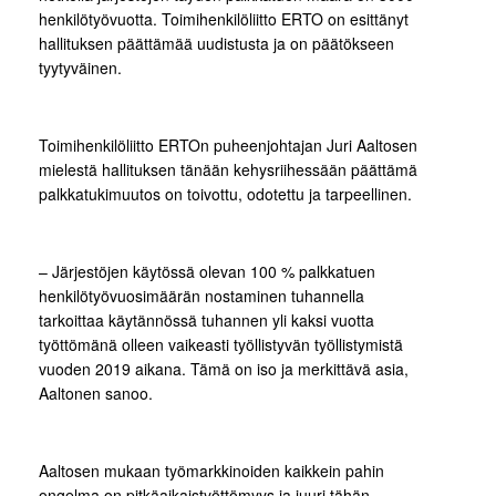
henkilötyövuotta. Toimihenkilöliitto ERTO on esittänyt
hallituksen päättämää uudistusta ja on päätökseen
tyytyväinen.
Toimihenkilöliitto ERTOn puheenjohtajan Juri Aaltosen
mielestä hallituksen tänään kehysriihessään päättämä
palkkatukimuutos on toivottu, odotettu ja tarpeellinen.
– Järjestöjen käytössä olevan 100 % palkkatuen
henkilötyövuosimäärän nostaminen tuhannella
tarkoittaa käytännössä tuhannen yli kaksi vuotta
työttömänä olleen vaikeasti työllistyvän työllistymistä
vuoden 2019 aikana. Tämä on iso ja merkittävä asia,
Aaltonen sanoo.
Aaltosen mukaan työmarkkinoiden kaikkein pahin
ongelma on pitkäaikaistyöttömyys ja juuri tähän