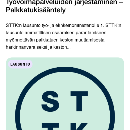
Työvoimapalveluiden järjestäminen –
Palkkatukisääntely
STTK:n lausunto työ- ja elinkeinoministeriölle 1. STTK:n
lausunto ammatillisen osaamisen parantamiseen
myönnettävän palkkatuen keston muuttamisesta
harkinnanvaraiseksi ja keston...
LAUSUNTO