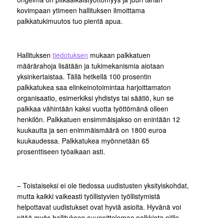
kovimpaan ytimeen hallituksen ilmoittama
palkkatukimuutos tuo pientä apua.
Hallituksen
tiedotuksen
mukaan palkkatuen
määrärahoja lisätään ja tukimekanismia aiotaan
yksinkertaistaa. Tällä hetkellä 100 prosentin
palkkatukea saa elinkeinotoimintaa harjoittamaton
organisaatio, esimerkiksi yhdistys tai säätiö, kun se
palkkaa vähintään kaksi vuotta työttömänä olleen
henkilön. Palkkatuen ensimmäisjakso on enintään 12
kuukautta ja sen enimmäismäärä on 1800 euroa
kuukaudessa. Palkkatukea myönnetään 65
prosenttiseen työaikaan asti.
– Toistaiseksi ei ole tiedossa uudistusten yksityiskohdat,
mutta kaikki vaikeasti työllistyvien työllistymistä
helpottavat uudistukset ovat hyviä asioita. Hyvänä voi
pitää myös hallituksen suunnittelemaa palkkiota niille