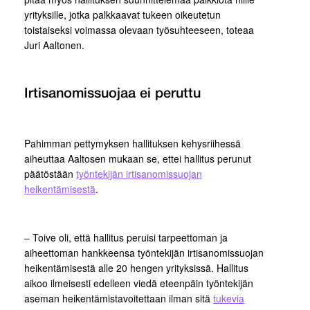
yrityksille, jotka palkkaavat tukeen oikeutetun
toistaiseksi voimassa olevaan työsuhteeseen, toteaa
Juri Aaltonen.
Irtisanomissuojaa ei peruttu
Pahimman pettymyksen hallituksen kehysriihessä
aiheuttaa Aaltosen mukaan se, ettei hallitus perunut
päätöstään
työntekijän irtisanomissuojan
heikentämisestä
.
– Toive oli, että hallitus peruisi tarpeettoman ja
aiheettoman hankkeensa työntekijän irtisanomissuojan
heikentämisestä alle 20 hengen yrityksissä. Hallitus
aikoo ilmeisesti edelleen viedä eteenpäin työntekijän
aseman heikentämistavoitettaan ilman sitä
tukevia