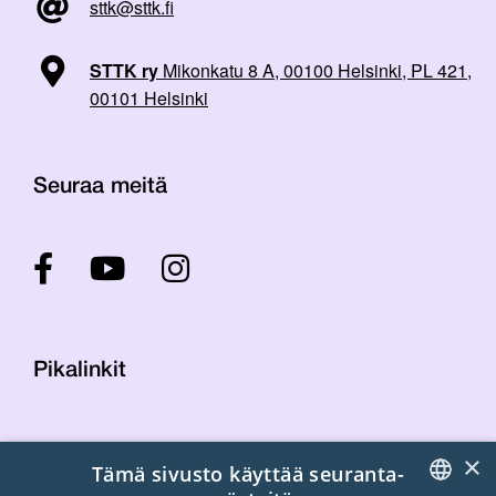
sttk@sttk.fi
STTK ry
Mikonkatu 8 A, 00100 Helsinki, PL 421,
00101 Helsinki
Seuraa meitä
Pikalinkit
Yhteystiedot
×
Tämä sivusto käyttää seuranta-
Laskutustiedot