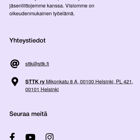
jäsenliittojemme kanssa. Visiomme on
oikeudenmukainen työelämä.
Yhteystiedot
sttk@sttk.fi
STTK ry
Mikonkatu 8 A, 00100 Helsinki, PL 421,
00101 Helsinki
Seuraa meitä