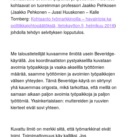
kohtaavat on tuoreimman professori Jaakko Pehkosen
(Jaakko Pehkonen – Jussi Huuskonen – Kalle
Tornberg:
Kohtaanto työmarkkinoilla – havaintoja ka
politiikkajohtopäätöksiä, tietokaytton.fi, helmikuu 2018
)
johdolla tehdyn selvityksen lopputulos.
Me taloustieteilijät kuvaamme ilmiötä usein Beveridge-
käyrällä. Jos koordinaatiston pystyakselilla kuvataan
avoimia työpaikkoja ja vaaka-akselilla työttömien
määrää, saamme työttömien ja avoimien työpaikkojen
välisen yhteyden. Tämä Beveridge-käyrä on siirtynyt
yhä kauemmas origosta, mikä tarkoittaa, että meillä on
samaan aikaan paljon avoimia työpaikkoja ja paljon
työttömiä. Yksinkertaistaen: muttereiden ja ruuvien
kierteet eivät sovi yhteen.
Kuvattu ilmiö on merkki siitä, että työmarkkinat eivät
toimi. Toimimattomuus käy kalliiksi. Jos