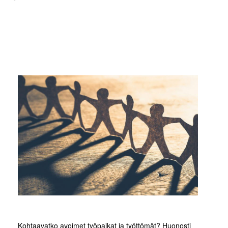
Kohtaavatko avoimet työpaikat ja työttömät? Huonosti