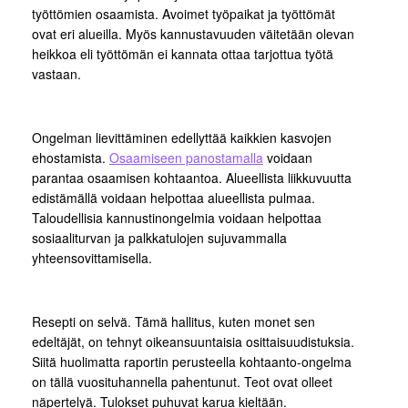
työttömien osaamista. Avoimet työpaikat ja työttömät
ovat eri alueilla. Myös kannustavuuden väitetään olevan
heikkoa eli työttömän ei kannata ottaa tarjottua työtä
vastaan.
Ongelman lievittäminen edellyttää kaikkien kasvojen
ehostamista.
Osaamiseen panostamalla
voidaan
parantaa osaamisen kohtaantoa. Alueellista liikkuvuutta
edistämällä voidaan helpottaa alueellista pulmaa.
Taloudellisia kannustinongelmia voidaan helpottaa
sosiaaliturvan ja palkkatulojen sujuvammalla
yhteensovittamisella.
Resepti on selvä. Tämä hallitus, kuten monet sen
edeltäjät, on tehnyt oikeansuuntaisia osittaisuudistuksia.
Siitä huolimatta raportin perusteella kohtaanto-ongelma
on tällä vuosituhannella pahentunut. Teot ovat olleet
näpertelyä. Tulokset puhuvat karua kieltään.