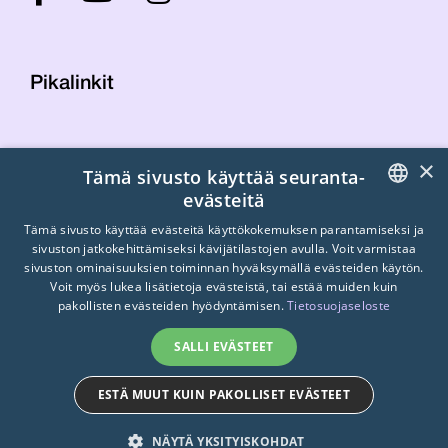
Pikalinkit
Yhteystiedot
×
Tämä sivusto käyttää seuranta-
Laskutustiedot
evästeitä
STTK:n kuvapankki
FINNISH
Tietosuojaseloste
Tämä sivusto käyttää evästeitä käyttökokemuksen parantamiseksi ja
sivuston jatkokehittämiseksi kävijätilastojen avulla. Voit varmistaa
Turvallisemman tilan periaatteet
ENGLISH
sivuston ominaisuuksien toiminnan hyväksymällä evästeiden käytön.
Voit myös lukea lisätietoja evästeistä, tai estää muiden kuin
SWEDISH
pakollisten evästeiden hyödyntämisen.
Tietosuojaseloste
SALLI EVÄSTEET
ESTÄ MUUT KUIN PAKOLLISET EVÄSTEET
© 2026
STTK.
Made with ❤ by
Avoin.Systems
NÄYTÄ YKSITYISKOHDAT