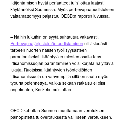
Ikäjohtamisen hyvät periaatteet tulisi ottaa laajasti
käytännöiksi Suomessa. Myös perhevapaauudistuksen
välttämättömyys paljastuu OECD:n raportin luvuissa.
– Näihin lukuihin on syytä suhtautua vakavasti.
Perhevapaajärjestelmän uudistaminen
olisi kipeästi
tarpeen nuorten naisten työllisyysasteen
parantamiseksi. Ikääntyvien miesten osalta taas
irtisanomissuojan parantaminen voisi korjata hälyttäviä
lukuja. Ruotsissa ikääntyvien työntekijöiden
irtisanomissuoja on vahvempi ja sillä on saatu myös
työuria pidennettyä, vaikka sekään ratkaisu ei olisi
ongelmaton, Koskela muistuttaa.
OECD kehottaa Suomea muuttamaan verotuksen
painopistettä tuloverotuksesta välilliseen verotukseen.