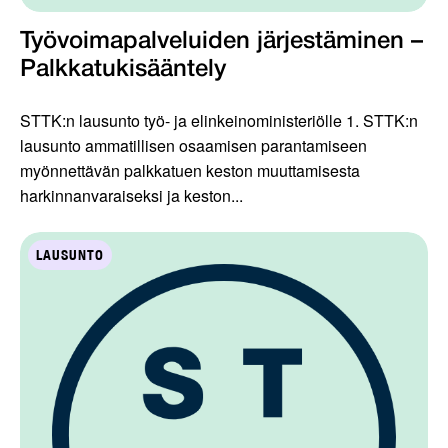
Työvoimapalveluiden järjestäminen –
Palkkatukisääntely
STTK:n lausunto työ- ja elinkeinoministeriölle 1. STTK:n
lausunto ammatillisen osaamisen parantamiseen
myönnettävän palkkatuen keston muuttamisesta
harkinnanvaraiseksi ja keston...
LAUSUNTO