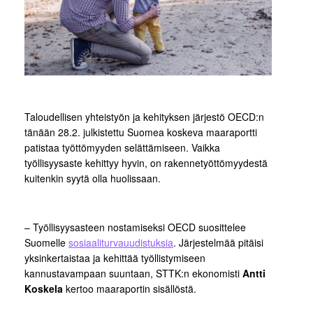
Taloudellisen yhteistyön ja kehityksen järjestö OECD:n
tänään 28.2. julkistettu Suomea koskeva maaraportti
patistaa työttömyyden selättämiseen. Vaikka
työllisyysaste kehittyy hyvin, on rakennetyöttömyydestä
kuitenkin syytä olla huolissaan.
– Työllisyysasteen nostamiseksi OECD suosittelee
Suomelle
sosiaaliturvauudistuksia
. Järjestelmää pitäisi
yksinkertaistaa ja kehittää työllistymiseen
kannustavampaan suuntaan, STTK:n ekonomisti
Antti
Koskela
kertoo maaraportin sisällöstä.