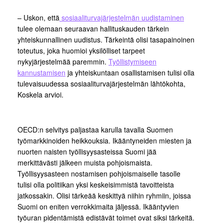
– Uskon, että
sosiaaliturvajärjestelmän uudistaminen
tulee olemaan seuraavan hallituskauden tärkein
yhteiskunnallinen uudistus. Tärkeintä olisi tasapainoinen
toteutus, joka huomioi yksilölliset tarpeet
nykyjärjestelmää paremmin.
Työllistymiseen
kannustamisen
ja yhteiskuntaan osallistamisen tulisi olla
tulevaisuudessa sosiaaliturvajärjestelmän lähtökohta,
Koskela arvioi.
OECD:n selvitys paljastaa karulla tavalla Suomen
työmarkkinoiden heikkouksia. Ikääntyneiden miesten ja
nuorten naisten työllisyysasteissa Suomi jää
merkittävästi jälkeen muista pohjoismaista.
Työllisyysasteen nostamisen pohjoismaiselle tasolle
tulisi olla politiikan yksi keskeisimmistä tavoitteista
jatkossakin. Olisi tärkeää keskittyä niihin ryhmiin, joissa
Suomi on eniten verrokkimaita jäljessä. Ikääntyvien
työuran pidentämistä edistävät toimet ovat siksi tärkeitä.