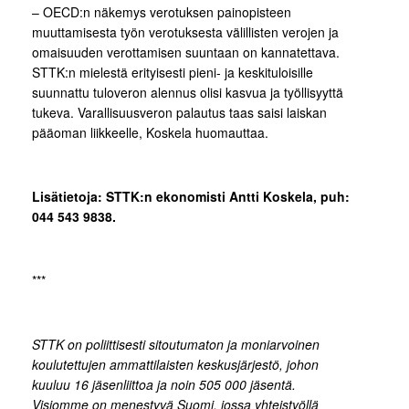
– OECD:n näkemys verotuksen painopisteen
muuttamisesta työn verotuksesta välillisten verojen ja
omaisuuden verottamisen suuntaan on kannatettava.
STTK:n mielestä erityisesti pieni- ja keskituloisille
suunnattu tuloveron alennus olisi kasvua ja työllisyyttä
tukeva. Varallisuusveron palautus taas saisi laiskan
pääoman liikkeelle, Koskela huomauttaa.
Lisätietoja: STTK:n ekonomisti Antti Koskela, puh:
044 543 9838.
***
STTK on poliittisesti sitoutumaton ja moniarvoinen
koulutettujen ammattilaisten keskusjärjestö, johon
kuuluu 16 jäsenliittoa ja noin 505 000 jäsentä.
Visiomme on menestyvä Suomi, jossa yhteistyöllä