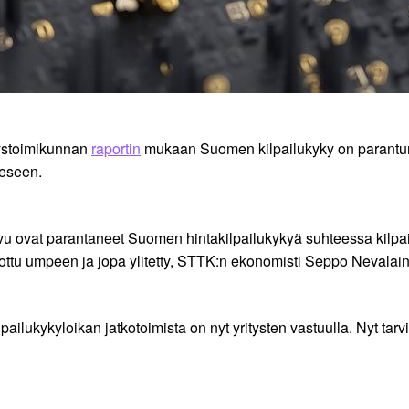
tystoimikunnan
raportin
mukaan Suomen kilpailukyky on parantunu
eeseen.
vu ovat parantaneet Suomen hintakilpailukykyä suhteessa kilp
urottu umpeen ja jopa ylitetty, STTK:n ekonomisti Seppo Nevalai
lpailukykyloikan jatkotoimista on nyt yritysten vastuulla. Nyt tar