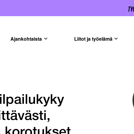
Ajankohtaista
Liitot ja työelämä
lpailukyky
ttävästi,
 korotukset