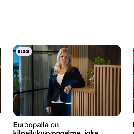
BLOGI
Euroopalla on
kilpailukykyongelma, joka