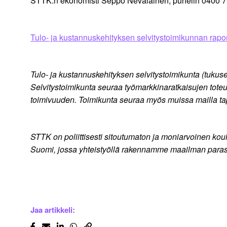
STTK:n ekonomisti Seppo Nevalainen, puhelin 0400 7
Tulo- ja kustannuskehityksen selvitystoimikunnan rapor
Tulo- ja kustannuskehityksen selvitystoimikunta (tukuset
Selvitystoimikunta seuraa työmarkkinaratkaisujen tote
toimivuuden. Toimikunta seuraa myös muissa mailla ta
STTK on poliittisesti sitoutumaton ja moniarvoinen kou
Suomi, jossa yhteistyöllä rakennamme maailman parast
Jaa artikkeli: