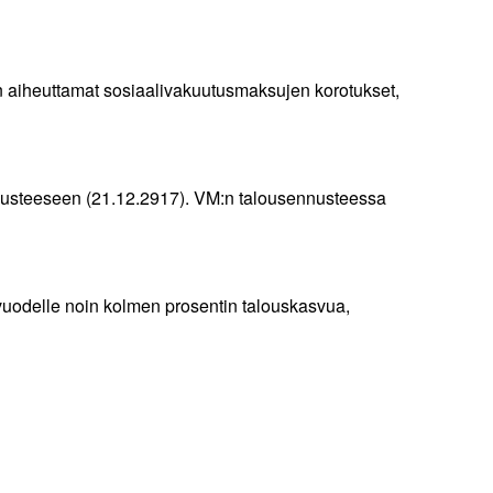
en aiheuttamat sosiaalivakuutusmaksujen korotukset,
ennusteeseen (21.12.2917). VM:n talousennusteessa
 vuodelle noin kolmen prosentin talouskasvua,