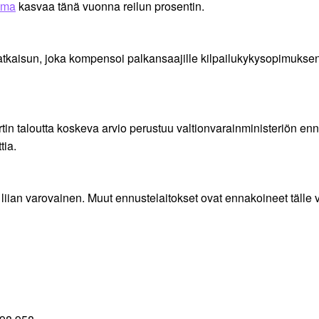
ima
kasvaa tänä vuonna reilun prosentin.
oratkaisun, joka kompensoi palkansaajille kilpailukykysopimuks
rtin taloutta koskeva arvio perustuu valtionvarainministeriön 
tia.
liian varovainen. Muut ennustelaitokset ovat ennakoineet tälle