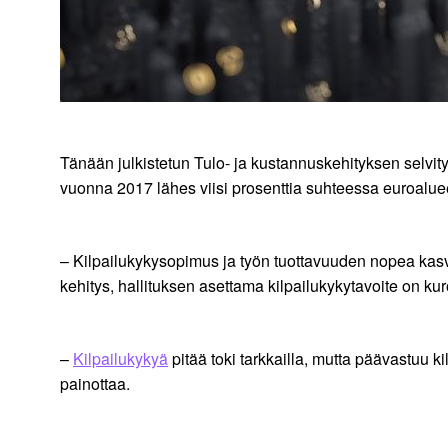
Tänään julkistetun Tulo- ja kustannuskehityksen selvi
vuonna 2017 lähes viisi prosenttia suhteessa euroalu
– Kilpailukykysopimus ja työn tuottavuuden nopea kas
kehitys, hallituksen asettama kilpailukykytavoite on k
–
Kilpailukykyä
pitää toki tarkkailla, mutta päävastuu ki
painottaa.