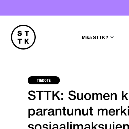
Mikä STTK?
TIEDOTE
STTK: Suomen ki
parantunut merki
sosiaalimaksujen