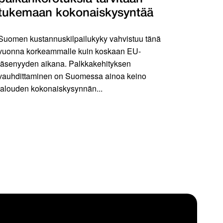
tukemaan kokonaiskysyntää
Suomen kustannuskilpailukyky vahvistuu tänä
vuonna korkeammalle kuin koskaan EU-
jäsenyyden aikana. Palkkakehityksen
vauhdittaminen on Suomessa ainoa keino
talouden kokonaiskysynnän...