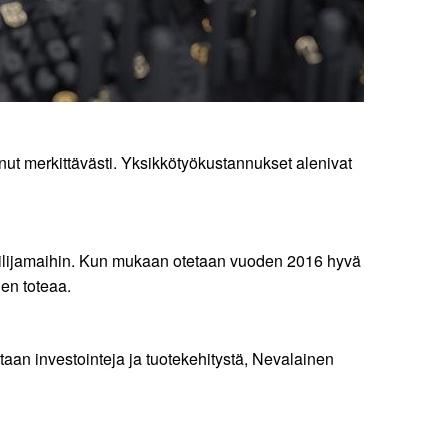
t merkittävästi. Yksikkötyökustannukset alenivat
ailijamaihin. Kun mukaan otetaan vuoden 2016 hyvä
nen toteaa.
vitaan investointeja ja tuotekehitystä, Nevalainen