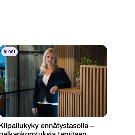
BLOGI
Kilpailukyky ennätystasolla –
palkankorotuksia tarvitaan