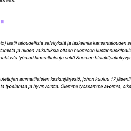
98 958.
tti
o) laatii taloudellisia selvityksiä ja laskelmia kansantalouden 
utumista ja niiden vaikutuksia ottaen huomioon kustannuskilpa
pahtuvia työmarkkinaratkaisuja sekä Suomen hintakilpailukyvyn 
lutettujen ammattilaisten keskusjärjestö, johon kuuluu 17 jäsen
a työelämää ja hyvinvointia. Olemme työssämme avoimia, oikeu