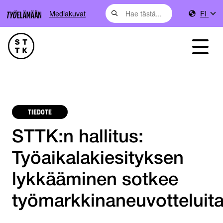
Mediakuvat
FI
TIEDOTE
STTK:n hallitus:
Työaikalakiesityksen
lykkääminen sotkee
työmarkkinaneuvotteluit