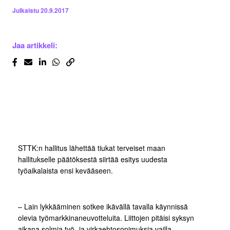
Julkaistu
20.9.2017
Jaa artikkeli:
STTK:n hallitus lähettää tiukat terveiset maan
hallitukselle päätöksestä siirtää esitys uudesta
työaikalaista ensi kevääseen.
– Lain lykkääminen sotkee ikävällä tavalla käynnissä
olevia työmarkkinaneuvotteluita. Liittojen pitäisi syksyn
aikana solmia työ- ja virkaehtosopimuksia vailla