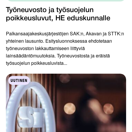
Työneuvosto ja työsuojelun
poikkeusluvut, HE eduskunnalle
Palkansaajakeskusjärjestöjen SAK:n, Akavan ja STTK:n
yhteinen lausunto. Esitysluonnoksessa ehdotetaan
työneuvoston lakkauttamiseen liittyviä
lainsäädäntömuutoksia. Työneuvostosta ja eräistä
työsuojelun poikkeusluvista...
UUTINEN