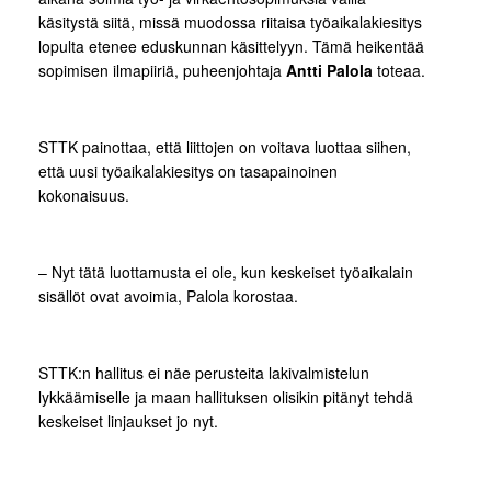
käsitystä siitä, missä muodossa riitaisa työaikalakiesitys
lopulta etenee eduskunnan käsittelyyn. Tämä heikentää
sopimisen ilmapiiriä, puheenjohtaja
Antti Palola
toteaa.
STTK painottaa, että liittojen on voitava luottaa siihen,
että uusi työaikalakiesitys on tasapainoinen
kokonaisuus.
– Nyt tätä luottamusta ei ole, kun keskeiset työaikalain
sisällöt ovat avoimia, Palola korostaa.
STTK:n hallitus ei näe perusteita lakivalmistelun
lykkäämiselle ja maan hallituksen olisikin pitänyt tehdä
keskeiset linjaukset jo nyt.