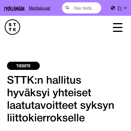
Mediakuvat
FI
TIEDOTE
STTK:n hallitus
hyväksyi yhteiset
laatutavoitteet syksyn
liittokierrokselle