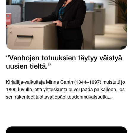
“Vanhojen totuuksien täytyy väistyä
uusien tieltä.”
Kirjailija-vaikuttaja Minna Canth (1844–1897) muistutti jo
1800-luvulla, että yhteiskunta ei voi jäädä paikalleen, jos
sen rakenteet tuottavat epäoikeudenmukaisuutta....