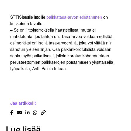
STTK-laisille liitoille
palkkatasa-arvon edistäminen
on
keskeinen tavoite.
– Se on liittokierroksella haasteellista, mutta ei
mahdotonta, jos tahtoa on. Tasa-arvoa voidaan edistää
esimerkiksi erillisellä tasa-arvoerällä, joka voi ylittää niin
sanotun yleisen linjan. Osa palkankorotuksista voidaan
sopia myös paikallisesti, jolloin korotus kohdennetaan
perusteettomien palkkaerojen poistamiseen yksittäisellä
työpaikalla, Antti Palola toteaa.
Jaa artikkeli:
Lue lisää