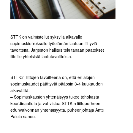
STTK on valmistellut syksyllä alkavalle
sopimuskierrokselle työelämän laatuun liittyviä
tavoitteita. Järjestön hallitus teki tänään päätökset
liitoille yhteisistä laatutavoitteista.
STTK:n liittojen tavoitteena on, että eri alojen
sopimuskaudet päättyvät pääosin 3-4 kuukauden
aikavälillä.
– Sopimuskausien yhtenäisyys tukee tehokasta
koordinaatiota ja vahvistaa STTK:n liittoperheen
edunvalvonnan yhtenäisyyttä, puheenjohtaja Antti
Palola sanoo.