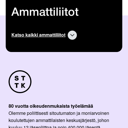
Ammattiliitot
Katso kaikki ammattiliitot
80 vuotta oikeudenmukaista työelämää
Olemme poliittisesti sitoutumaton ja moniarvoinen
koulutettujen ammattilaisten keskusjärjestö, johon
kuuluu 12 jäsenliittoa ja noin 400 000 jäsentä.