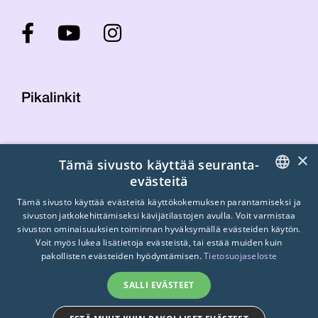
Pikalinkit
Yhteystiedot
×
Tämä sivusto käyttää seuranta-
Laskutustiedot
evästeitä
STTK:n kuvapankki
FINNISH
Tietosuojaseloste
Tämä sivusto käyttää evästeitä käyttökokemuksen parantamiseksi ja
sivuston jatkokehittämiseksi kävijätilastojen avulla. Voit varmistaa
Turvallisemman tilan periaatteet
ENGLISH
sivuston ominaisuuksien toiminnan hyväksymällä evästeiden käytön.
Voit myös lukea lisätietoja evästeistä, tai estää muiden kuin
SWEDISH
pakollisten evästeiden hyödyntämisen.
Tietosuojaseloste
SALLI EVÄSTEET