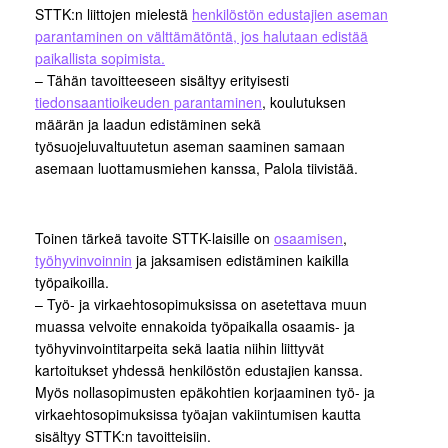
STTK:n liittojen mielestä
henkilöstön edustajien aseman
parantaminen on välttämätöntä, jos halutaan edistää
paikallista sopimista.
– Tähän tavoitteeseen sisältyy erityisesti
tiedonsaantioikeuden parantaminen
, koulutuksen
määrän ja laadun edistäminen sekä
työsuojeluvaltuutetun aseman saaminen samaan
asemaan luottamusmiehen kanssa, Palola tiivistää.
Toinen tärkeä tavoite STTK-laisille on
osaamisen
,
työhyvinvoinnin
ja jaksamisen edistäminen kaikilla
työpaikoilla.
– Työ- ja virkaehtosopimuksissa on asetettava muun
muassa velvoite ennakoida työpaikalla osaamis- ja
työhyvinvointitarpeita sekä laatia niihin liittyvät
kartoitukset yhdessä henkilöstön edustajien kanssa.
Myös nollasopimusten epäkohtien korjaaminen työ- ja
virkaehtosopimuksissa työajan vakiintumisen kautta
sisältyy STTK:n tavoitteisiin.