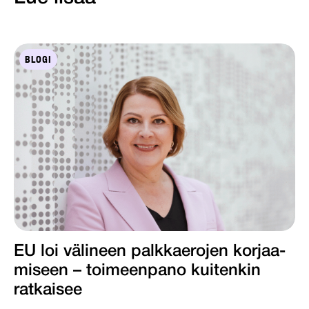
BLOGI
EU loi välineen palkkaerojen korjaa­
miseen – toimeenpano kuiten­kin
ratkaisee