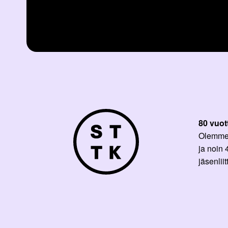
80 vuot
Olemme p
ja noin
jäsenli