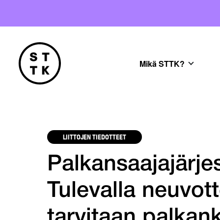
Mikä STTK?
LIITTOJEN TIEDOTTEET
Palkansaajajärje
Tulevalla neuvott
tarvitaan palkan