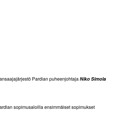
lkansaajajärjestö Pardian puheenjohtaja
Niko Simola
 Pardian sopimusaloilla ensimmäiset sopimukset