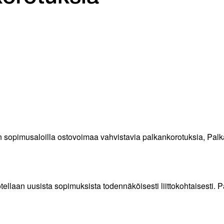
an sopimusaloilla ostovoimaa vahvistavia palkankorotuksia, Pa
ellaan uusista sopimuksista todennäköisesti liittokohtaisesti.