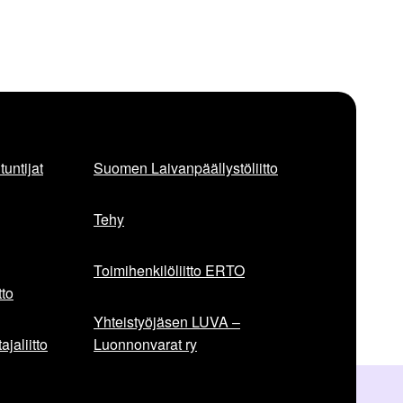
untijat
Suomen Laivanpäällystöliitto
Tehy
Toimihenkilöliitto ERTO
to
Yhteistyöjäsen LUVA –
jaliitto
Luonnonvarat ry