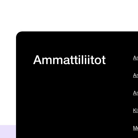
Am
Ammattiliitot
Am
Am
Ki
Me