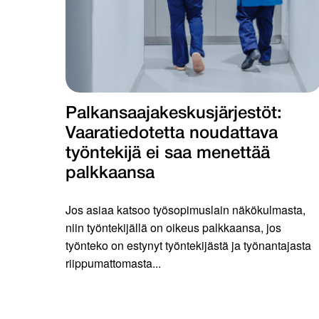
Palkansaajakeskus­järjestöt:
Vaaratiedotetta noudattava
työntekijä ei saa menettää
palkkaansa
Jos asiaa katsoo työsopimuslain näkökulmasta,
niin työntekijällä on oikeus palkkaansa, jos
työnteko on estynyt työntekijästä ja työnantajasta
riippumattomasta...