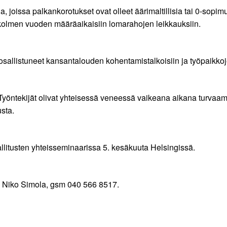
ja, joissa palkankorotukset ovat olleet äärimaltillisia tai 0-sopi
 kolmen vuoden määräaikaisiin lomarahojen leikkauksiin.
t osallistuneet kansantalouden kohentamistalkoisiin ja työpaikkoj
 Työntekijät olivat yhteisessä veneessä vaikeana aikana turvaa
usta.
allitusten yhteisseminaarissa 5. kesäkuuta Helsingissä.
ja Niko Simola, gsm 040 566 8517.