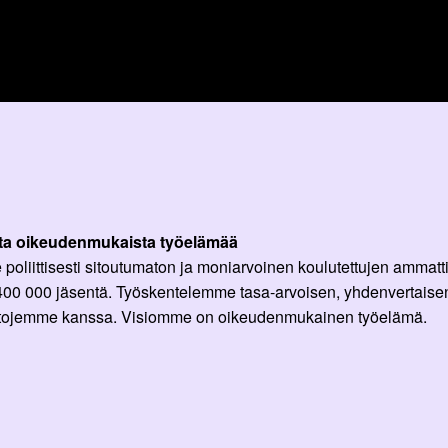
ta oikeudenmukaista työelämää
oliittisesti sitoutumaton ja moniarvoinen koulutettujen ammattil
 400 000 jäsentä. Työskentelemme tasa-arvoisen, yhdenvertaisen
ittojemme kanssa. Visiomme on oikeudenmukainen työelämä.