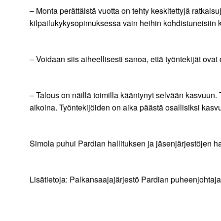
– Monta perättäistä vuotta on tehty keskitettyjä ratkaisu
kilpailukykysopimuksessa vain heihin kohdistuneisiin
– Voidaan siis aiheellisesti sanoa, että työntekijät ova
– Talous on näillä toimilla kääntynyt selvään kasvuun.
aikoina. Työntekijöiden on aika päästä osallisiksi kasv
Simola puhui Pardian hallituksen ja jäsenjärjestöjen h
Lisätietoja: Palkansaajajärjestö Pardian puheenjohta