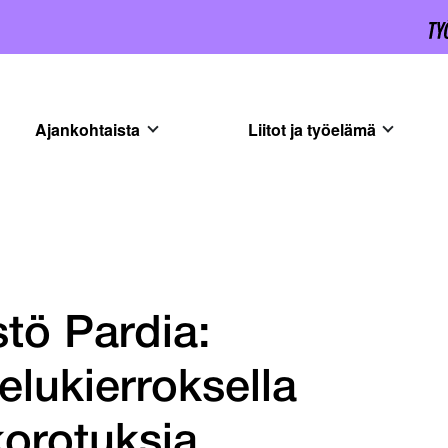
Ajankohtaista
Liitot ja työelämä
stö Pardia:
elukierroksella
korotuksia