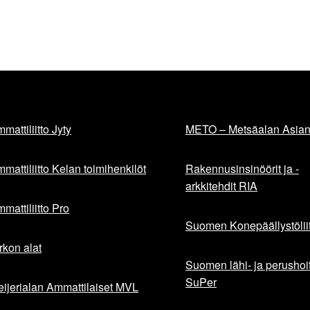
mattiliitto Jyty
METO – Metsäalan Asiant
mattiliitto Kelan toimihenkilöt
Rakennusinsinöörit ja -
arkkitehdit RIA
mattiliitto Pro
Suomen Konepäällystöliit
rkon alat
Suomen lähi- ja perushoita
SuPer
ijerialan Ammattilaiset MVL