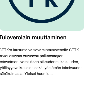
Tuloverolain muuttaminen
STTK:n lausunto valtiovarainministeriölle STTK
arvioi esitystä erityisesti palkansaajien
ostovoiman, verotuksen oikeudenmukaisuuden,
työllisyysvaikutusten sekä työelämän toimivuuden
näkökulmasta. Yleiset huomiot...