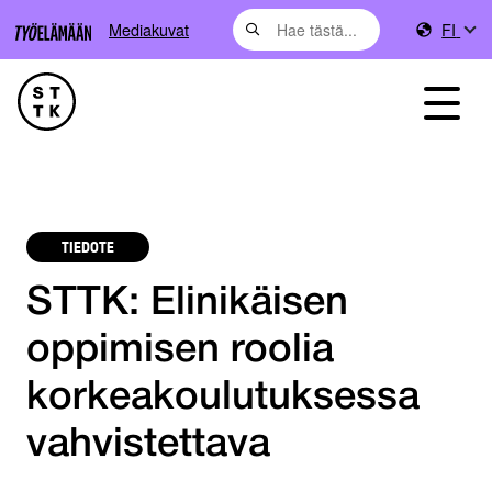
Mediakuvat
FI
TIEDOTE
STTK: Elinikäisen
oppimisen roolia
korkeakoulutuksessa
vahvistettava