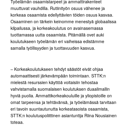
Työelämän osaamistarpeet ja ammattirakenteet
muuttuvat vauhdilla. Rutiinityön osuus vähenee ja
korkeaa osaamista edellyttävien töiden osuus kasvaa.
Osaaminen on tärkein keinomme menestyä globaalissa
kilpailussa, ja korkeakoulutus on avainasemassa
tuottamassa uutta osaamista. Pitämällä ovet auki
koulutukseen työelämän eri vaiheissa edistämme
samalla työllisyyden ja tuottavuuden kasvua.
– Korkeakoulutukseen tehdyt säästöt eivät ohjaa
automaattisesti järkevämpään toimintaan. STTK:n
mielestä resurssien käyttöä voitaisiin tehostaa
vahvistamalla suomalaisen koulutuksen duaalimallin
hyviä puolia. Ammattikorkeakouluille ja yliopistoille on
omat tarpeensa ja tehtävänsä, ja työelämässä tarvitaan
eri tavoin suuntautunutta korkeatasoista osaamista,
STTK:n koulutuspoliittinen asiantuntija Riina Nousiainen
toteaa.