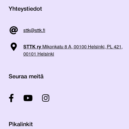
Yhteystiedot
sttk@sttk.fi
STTK ry
Mikonkatu 8 A, 00100 Helsinki, PL 421,
00101 Helsinki
Seuraa meitä
Pikalinkit