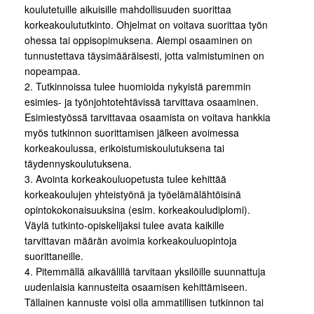
koulutetuille aikuisille mahdollisuuden suorittaa
korkeakoulututkinto. Ohjelmat on voitava suorittaa työn
ohessa tai oppisopimuksena. Aiempi osaaminen on
tunnustettava täysimääräisesti, jotta valmistuminen on
nopeampaa.
2. Tutkinnoissa tulee huomioida nykyistä paremmin
esimies- ja työnjohtotehtävissä tarvittava osaaminen.
Esimiestyössä tarvittavaa osaamista on voitava hankkia
myös tutkinnon suorittamisen jälkeen avoimessa
korkeakoulussa, erikoistumiskoulutuksena tai
täydennyskoulutuksena.
3. Avointa korkeakouluopetusta tulee kehittää
korkeakoulujen yhteistyönä ja työelämälähtöisinä
opintokokonaisuuksina (esim. korkeakouludiplomi).
Väylä tutkinto-opiskelijaksi tulee avata kaikille
tarvittavan määrän avoimia korkeakouluopintoja
suorittaneille.
4. Pitemmällä aikavälillä tarvitaan yksilöille suunnattuja
uudenlaisia kannusteita osaamisen kehittämiseen.
Tällainen kannuste voisi olla ammatillisen tutkinnon tai