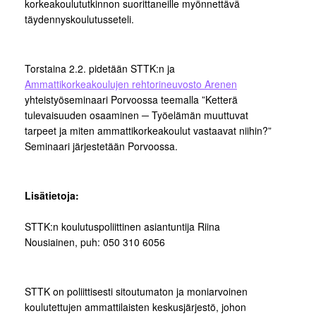
korkeakoulututkinnon suorittaneille myönnettävä
täydennyskoulutusseteli.
Torstaina 2.2. pidetään STTK:n ja
Ammattikorkeakoulujen rehtorineuvosto Arenen
yhteistyöseminaari Porvoossa teemalla ”Ketterä
tulevaisuuden osaaminen ─ Työelämän muuttuvat
tarpeet ja miten ammattikorkeakoulut vastaavat niihin?”
Seminaari järjestetään Porvoossa.
Lisätietoja:
STTK:n koulutuspoliittinen asiantuntija Riina
Nousiainen, puh: 050 310 6056
STTK on poliittisesti sitoutumaton ja moniarvoinen
koulutettujen ammattilaisten keskusjärjestö, johon