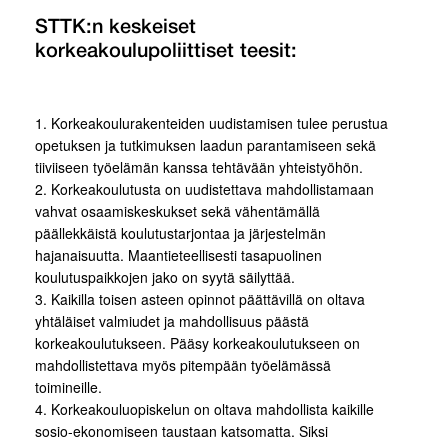
STTK:n keskeiset
korkeakoulupoliittiset teesit:
1. Korkeakoulurakenteiden uudistamisen tulee perustua
opetuksen ja tutkimuksen laadun parantamiseen sekä
tiiviiseen työelämän kanssa tehtävään yhteistyöhön.
2. Korkeakoulutusta on uudistettava mahdollistamaan
vahvat osaamiskeskukset sekä vähentämällä
päällekkäistä koulutustarjontaa ja järjestelmän
hajanaisuutta. Maantieteellisesti tasapuolinen
koulutuspaikkojen jako on syytä säilyttää.
3. Kaikilla toisen asteen opinnot päättävillä on oltava
yhtäläiset valmiudet ja mahdollisuus päästä
korkeakoulutukseen. Pääsy korkeakoulutukseen on
mahdollistettava myös pitempään työelämässä
toimineille.
4. Korkeakouluopiskelun on oltava mahdollista kaikille
sosio-ekonomiseen taustaan katsomatta. Siksi