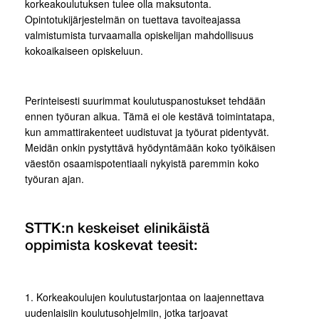
korkeakoulutuksen tulee olla maksutonta.
Opintotukijärjestelmän on tuettava tavoiteajassa
valmistumista turvaamalla opiskelijan mahdollisuus
kokoaikaiseen opiskeluun.
Perinteisesti suurimmat koulutuspanostukset tehdään
ennen työuran alkua. Tämä ei ole kestävä toimintatapa,
kun ammattirakenteet uudistuvat ja työurat pidentyvät.
Meidän onkin pystyttävä hyödyntämään koko työikäisen
väestön osaamispotentiaali nykyistä paremmin koko
työuran ajan.
STTK:n keskeiset elinikäistä
oppimista koskevat teesit:
1. Korkeakoulujen koulutustarjontaa on laajennettava
uudenlaisiin koulutusohjelmiin, jotka tarjoavat