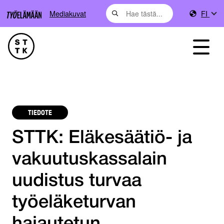
Mediakuvat
FI
TIEDOTE
STTK: Eläkesäätiö- ja
vakuutuskassalain
uudistus turvaa
työeläketurvan