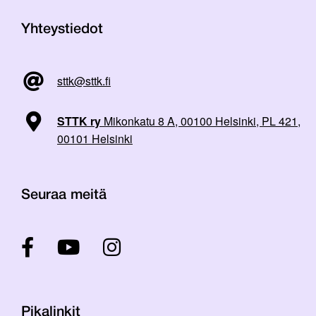
Yhteystiedot
sttk@sttk.fi
STTK ry
Mikonkatu 8 A, 00100 Helsinki, PL 421,
00101 Helsinki
Seuraa meitä
Pikalinkit