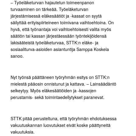
– Työeläketurvan hajautetun toimeenpanon
turvaaminen on tärkeää. Työeläketurvan
järjestämisessä eläkesäätiöt ja -kassat on syytä
säilyttää erityispiirteineen toimivana vaihtoehtoina. On
hyvä, että työnantaja voi vaihtoehtoisesti valita myös
säätiön tai kassan järjestäessään työntekijöidensä
lakisääteistä työeläketurvaa, STTK:n eläke- ja
sosiaaliturva-asioiden asiantuntija Samppa Koskela
sanoo.
Nyt työnsä päättäneen työryhmän esitys on STTK:n
mielestä pääosin onnistunut ja kattava. – Lainsäädäntö
selkeytyy. Myös eläkesäätiöiden ja -kassojen
perustamis- sekä toimintaedellytykset paranevat.
STTK pitää perusteltuna, että työryhmän ehdotuksessa
vakuutuskannan luovutukset eivät koske päättyneitä
vakuutuksia.