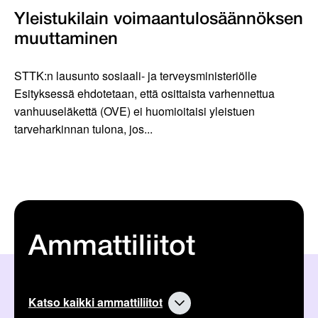
Yleistukilain voimaantulosäännöksen
muuttaminen
STTK:n lausunto sosiaali- ja terveysministeriölle
Esityksessä ehdotetaan, että osittaista varhennettua
vanhuuseläkettä (OVE) ei huomioitaisi yleistuen
tarveharkinnan tulona, jos...
Ammattiliitot
Katso kaikki ammattiliitot