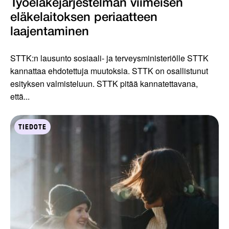
Työeläkejärjestelmän viimeisen
eläkelaitoksen periaatteen
laajentaminen
STTK:n lausunto sosiaali- ja terveysministeriölle STTK
kannattaa ehdotettuja muutoksia. STTK on osallistunut
esityksen valmisteluun. STTK pitää kannatettavana,
että...
TIEDOTE