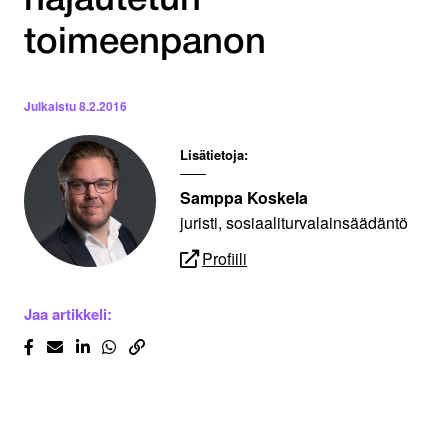
hajautetun
toimeenpanon
Julkaistu
8.2.2016
Lisätietoja:
Samppa Koskela
juristi, sosiaaliturvalainsäädäntö
Profiili
Jaa artikkeli: