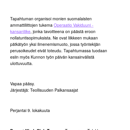
Tapahtuman organisoi monien suomalaisten
ammattiliittojen tukema
Operaatio Vakiduuni -
kansanliike
, jonka tavoitteena on päästä eroon
nollatuntisopimuksista. Ne ovat liikkeen mukaan
pätkätyön yksi ilmenemismuoto, jossa työntekijän
perusoikeudet eivät toteudu. Tapahtumassa tuodaan
esiin myös Kunnon työn päivän kansainvälistä
ulottuvuutta.
Vapaa pääsy.
Järjestäjä: Teollisuuden Palkansaajat
Perjantai 9. lokakuuta