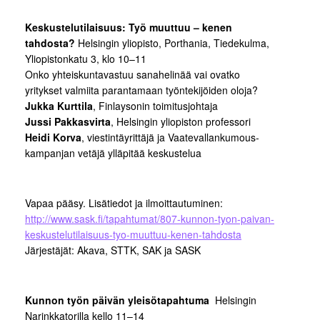
Keskustelutilaisuus: Työ muuttuu – kenen
tahdosta?
Helsingin yliopisto, Porthania, Tiedekulma,
Yliopistonkatu 3, klo 10–11
Onko yhteiskuntavastuu sanahelinää vai ovatko
yritykset valmiita parantamaan työntekijöiden oloja?
Jukka Kurttila
, Finlaysonin toimitusjohtaja
Jussi Pakkasvirta
, Helsingin yliopiston professori
Heidi Korva
, viestintäyrittäjä ja Vaatevallankumous-
kampanjan vetäjä ylläpitää keskustelua
Vapaa pääsy. Lisätiedot ja ilmoittautuminen:
http://www.sask.fi/tapahtumat/807-kunnon-tyon-paivan-
keskustelutilaisuus-tyo-muuttuu-kenen-tahdosta
Järjestäjät: Akava, STTK, SAK ja SASK
Kunnon työn päivän yleisötapahtuma
Helsingin
Narinkkatorilla kello 11–14