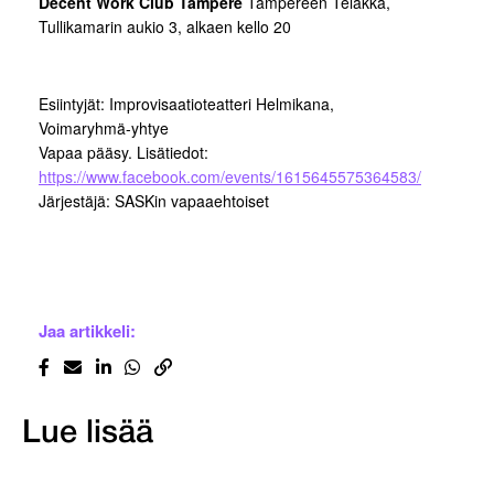
Decent Work Club Tampere
Tampereen Telakka,
Tullikamarin aukio 3, alkaen kello 20
Esiintyjät: Improvisaatioteatteri Helmikana,
Voimaryhmä-yhtye
Vapaa pääsy. Lisätiedot:
https://www.facebook.com/events/1615645575364583/
Järjestäjä: SASKin vapaaehtoiset
Jaa artikkeli:
Lue lisää