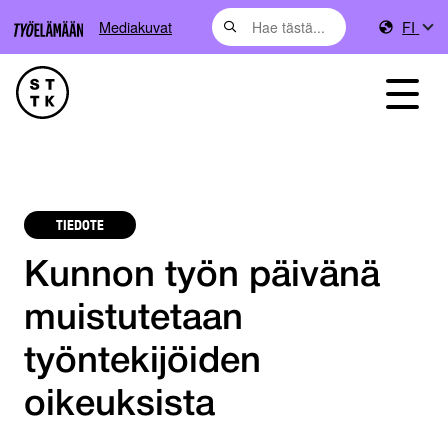
Mediakuvat
FI
TIEDOTE
Kunnon työn päivänä
muistutetaan
työntekijöiden
oikeuksista