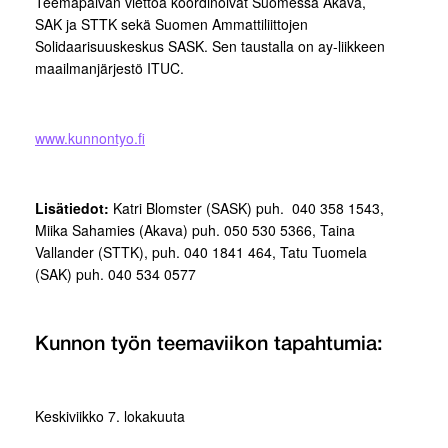
Teemapäivän viettoa koordinoivat Suomessa Akava,
SAK ja STTK sekä Suomen Ammattiliittojen
Solidaarisuuskeskus SASK. Sen taustalla on ay-liikkeen
maailmanjärjestö ITUC.
www.kunnontyo.fi
Lisätiedot:
Katri Blomster (SASK) puh. 040 358 1543,
Miika Sahamies (Akava) puh. 050 530 5366, Taina
Vallander (STTK), puh. 040 1841 464, Tatu Tuomela
(SAK) puh. 040 534 0577
Kunnon työn teemaviikon tapahtumia:
Keskiviikko 7. lokakuuta