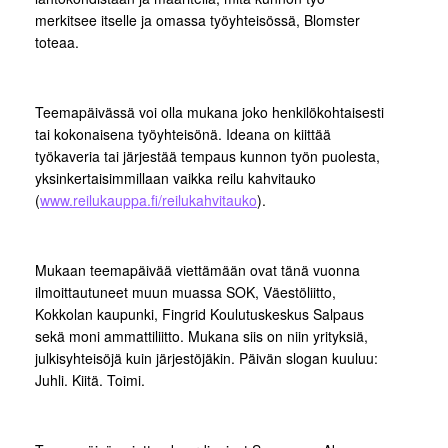
merkitsee itselle ja omassa työyhteisössä, Blomster
toteaa.
Teemapäivässä voi olla mukana joko henkilökohtaisesti
tai kokonaisena työyhteisönä. Ideana on kiittää
työkaveria tai järjestää tempaus kunnon työn puolesta,
yksinkertaisimmillaan vaikka reilu kahvitauko
(
www.reilukauppa.fi/reilukahvitauko
).
Mukaan teemapäivää viettämään ovat tänä vuonna
ilmoittautuneet muun muassa SOK, Väestöliitto,
Kokkolan kaupunki, Fingrid Koulutuskeskus Salpaus
sekä moni ammattiliitto. Mukana siis on niin yrityksiä,
julkisyhteisöjä kuin järjestöjäkin. Päivän slogan kuuluu:
Juhli. Kiitä. Toimi.