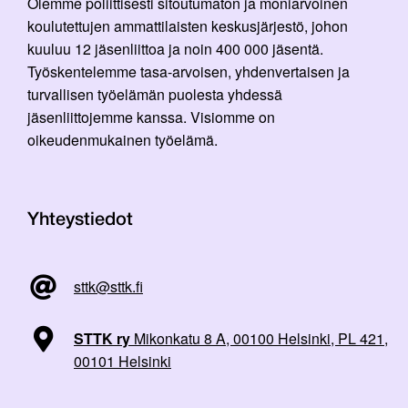
Olemme poliittisesti sitoutumaton ja moniarvoinen
koulutettujen ammattilaisten keskusjärjestö, johon
kuuluu 12 jäsenliittoa ja noin 400 000 jäsentä.
Työskentelemme tasa-arvoisen, yhdenvertaisen ja
turvallisen työelämän puolesta yhdessä
jäsenliittojemme kanssa. Visiomme on
oikeudenmukainen työelämä.
Yhteystiedot
sttk@sttk.fi
STTK ry
Mikonkatu 8 A, 00100 Helsinki, PL 421,
00101 Helsinki