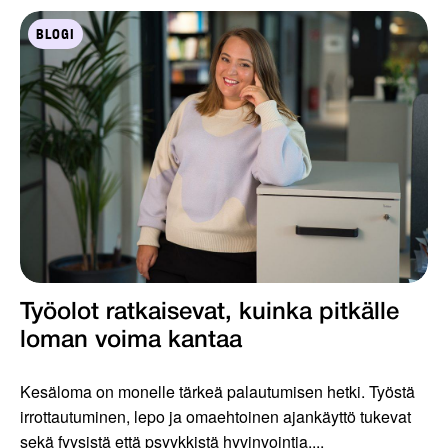
BLOGI
Työolot ratkaisevat, kuinka pitkälle
loman voima kantaa
Kesäloma on monelle tärkeä palautumisen hetki. Työstä
irrottautuminen, lepo ja omaehtoinen ajankäyttö tukevat
sekä fyysistä että psyykkistä hyvinvointia....