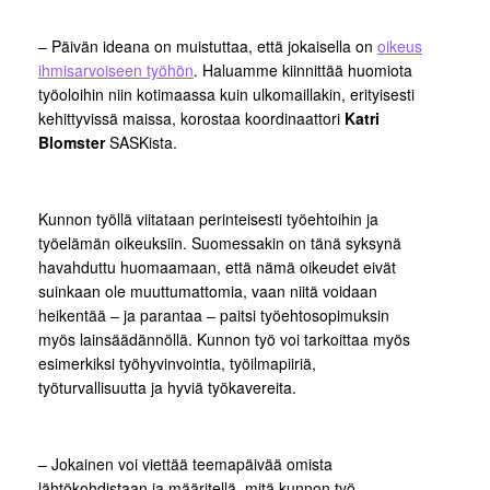
– Päivän ideana on muistuttaa, että jokaisella on
oikeus
ihmisarvoiseen työhön
. Haluamme kiinnittää huomiota
työoloihin niin kotimaassa kuin ulkomaillakin, erityisesti
kehittyvissä maissa, korostaa koordinaattori
Katri
Blomster
SASKista.
Kunnon työllä viitataan perinteisesti työehtoihin ja
työelämän oikeuksiin. Suomessakin on tänä syksynä
havahduttu huomaamaan, että nämä oikeudet eivät
suinkaan ole muuttumattomia, vaan niitä voidaan
heikentää – ja parantaa – paitsi työehtosopimuksin
myös lainsäädännöllä. Kunnon työ voi tarkoittaa myös
esimerkiksi työhyvinvointia, työilmapiiriä,
työturvallisuutta ja hyviä työkavereita.
– Jokainen voi viettää teemapäivää omista
lähtökohdistaan ja määritellä, mitä kunnon työ