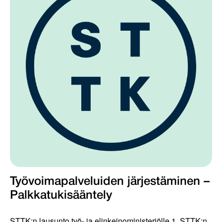
Työvoimapalveluiden järjestäminen –
Palkkatukisääntely
STTK:n lausunto työ- ja elinkeinoministeriölle 1. STTK:n