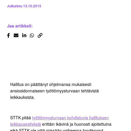
Julkaistu
13.10.2015
Jaa artikkeli:
Hallitus on päättänyt ohjelmansa mukaisesti
ansiosidonnaiseen työttömyysturvaan tehtävistä
leikkauksista.
STTK pitää
työttömyysturvaan kohdistuvia hallituksen
leikkausesityksiä
erittäin ikävinä ja huonosti ajoitettuina
eikä STTK ole niitä missään vaiheessa hyväksynyt.