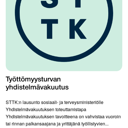
Työttömyysturvan
yhdistelmävakuutus
STTK:n lausunto sosiaali- ja terveysministeriölle
Yhdistelmävakuutuksen toteuttamistapa
Yhdistelmävakuutuksen tavoitteena on vahvistaa vuoroin
tai rinnan palkansaajana ja yrittäjänä työllistyvien...