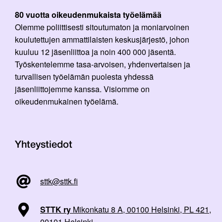
80 vuotta oikeudenmukaista työelämää
Olemme poliittisesti sitoutumaton ja moniarvoinen
koulutettujen ammattilaisten keskusjärjestö, johon
kuuluu 12 jäsenliittoa ja noin 400 000 jäsentä.
Työskentelemme tasa-arvoisen, yhdenvertaisen ja
turvallisen työelämän puolesta yhdessä
jäsenliittojemme kanssa. Visiomme on
oikeudenmukainen työelämä.
Yhteystiedot
sttk@sttk.fi
STTK ry
Mikonkatu 8 A, 00100 Helsinki, PL 421,
00101 Helsinki