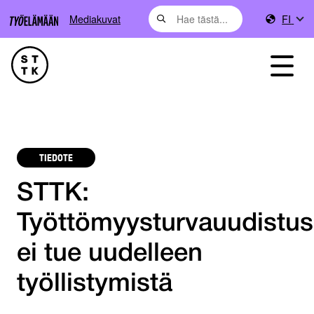
Mediakuvat
FI
TIEDOTE
STTK:
Työttömyysturvauudistus
ei tue uudelleen
työllistymistä