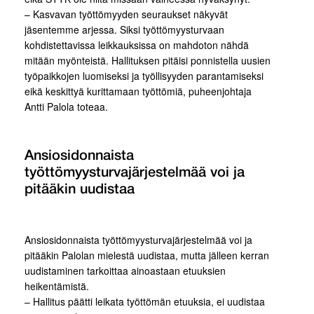
– Kasvavan työttömyyden seuraukset näkyvät
jäsentemme arjessa. Siksi työttömyysturvaan
kohdistettavissa leikkauksissa on mahdoton nähdä
mitään myönteistä. Hallituksen pitäisi ponnistella uusien
työpaikkojen luomiseksi ja työllisyyden parantamiseksi
eikä keskittyä kurittamaan työttömiä, puheenjohtaja
Antti Palola toteaa.
Ansiosidonnaista
työttömyysturvajärjestelmää voi ja
pitääkin uudistaa
Ansiosidonnaista työttömyysturvajärjestelmää voi ja
pitääkin Palolan mielestä uudistaa, mutta jälleen kerran
uudistaminen tarkoittaa ainoastaan etuuksien
heikentämistä.
– Hallitus päätti leikata työttömän etuuksia, ei uudistaa