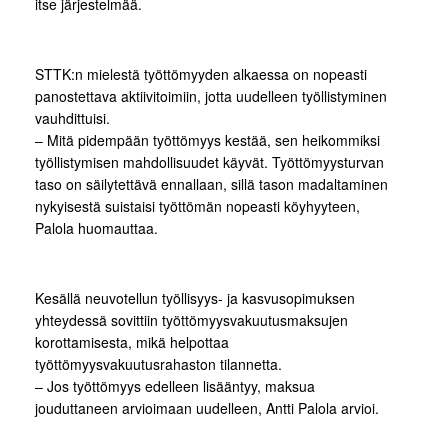
itse järjestelmää.
STTK:n mielestä työttömyyden alkaessa on nopeasti
panostettava aktiivitoimiin, jotta uudelleen työllistyminen
vauhdittuisi.
– Mitä pidempään työttömyys kestää, sen heikommiksi
työllistymisen mahdollisuudet käyvät. Työttömyysturvan
taso on säilytettävä ennallaan, sillä tason madaltaminen
nykyisestä suistaisi työttömän nopeasti köyhyyteen,
Palola huomauttaa.
Kesällä neuvotellun työllisyys- ja kasvusopimuksen
yhteydessä sovittiin työttömyysvakuutusmaksujen
korottamisesta, mikä helpottaa
työttömyysvakuutusrahaston tilannetta.
– Jos työttömyys edelleen lisääntyy, maksua
jouduttaneen arvioimaan uudelleen, Antti Palola arvioi.