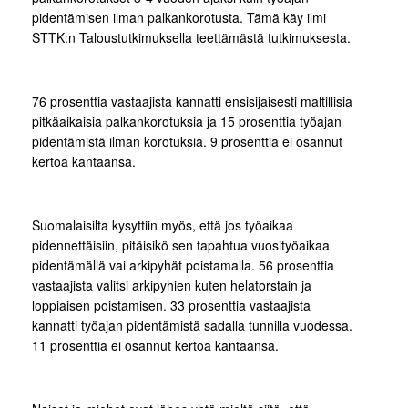
pidentämisen ilman palkankorotusta. Tämä käy ilmi
STTK:n Taloustutkimuksella teettämästä tutkimuksesta.
76 prosenttia vastaajista kannatti ensisijaisesti maltillisia
pitkäaikaisia palkankorotuksia ja 15 prosenttia työajan
pidentämistä ilman korotuksia. 9 prosenttia ei osannut
kertoa kantaansa.
Suomalaisilta kysyttiin myös, että jos työaikaa
pidennettäisiin, pitäisikö sen tapahtua vuosityöaikaa
pidentämällä vai arkipyhät poistamalla. 56 prosenttia
vastaajista valitsi arkipyhien kuten helatorstain ja
loppiaisen poistamisen. 33 prosenttia vastaajista
kannatti työajan pidentämistä sadalla tunnilla vuodessa.
11 prosenttia ei osannut kertoa kantaansa.