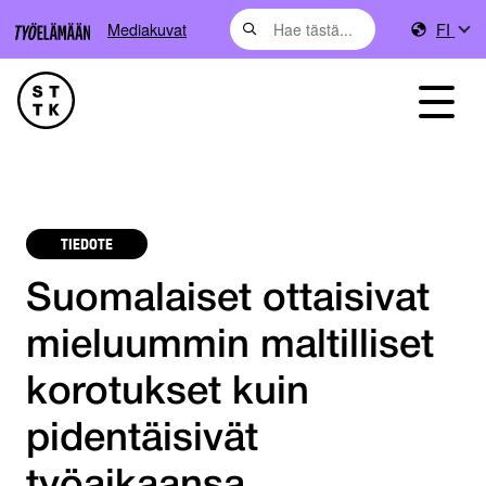
Mediakuvat
FI
TIEDOTE
Suomalaiset ottaisivat
mieluummin maltilliset
korotukset kuin
pidentäisivät