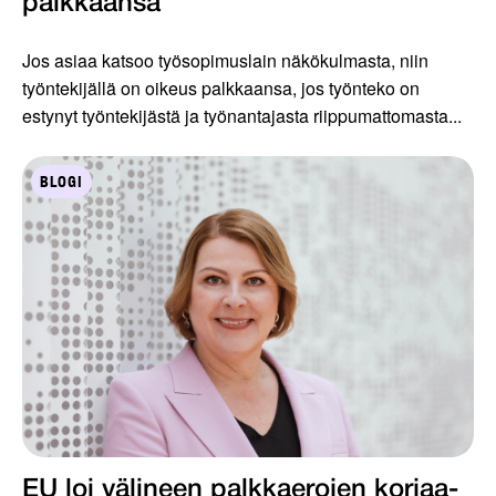
palkkaansa
Jos asiaa katsoo työsopimuslain näkökulmasta, niin
työntekijällä on oikeus palkkaansa, jos työnteko on
estynyt työntekijästä ja työnantajasta riippumattomasta...
BLOGI
EU loi välineen palkkaerojen korjaa­