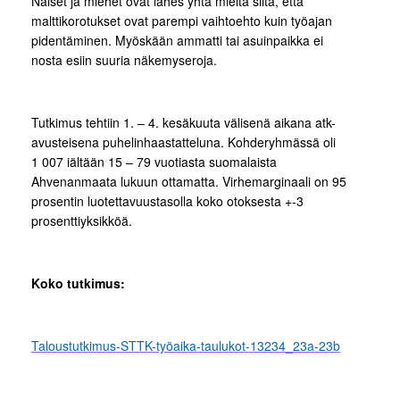
Naiset ja miehet ovat lähes yhtä mieltä siitä, että
malttikorotukset ovat parempi vaihtoehto kuin työajan
pidentäminen. Myöskään ammatti tai asuinpaikka ei
nosta esiin suuria näkemyseroja.
Tutkimus tehtiin 1. – 4. kesäkuuta välisenä aikana atk-
avusteisena puhelinhaastatteluna. Kohderyhmässä oli
1 007 iältään 15 – 79 vuotiasta suomalaista
Ahvenanmaata lukuun ottamatta. Virhemarginaali on 95
prosentin luotettavuustasolla koko otoksesta +-3
prosenttiyksikköä.
Koko tutkimus:
Taloustutkimus-STTK-työaika-taulukot-13234_23a-23b