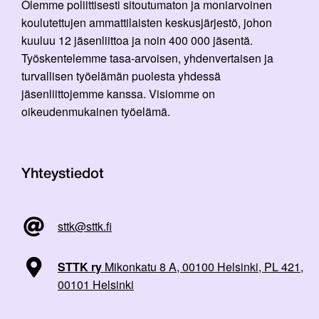
Olemme poliittisesti sitoutumaton ja moniarvoinen
koulutettujen ammattilaisten keskusjärjestö, johon
kuuluu 12 jäsenliittoa ja noin 400 000 jäsentä.
Työskentelemme tasa-arvoisen, yhdenvertaisen ja
turvallisen työelämän puolesta yhdessä
jäsenliittojemme kanssa. Visiomme on
oikeudenmukainen työelämä.
Yhteystiedot
sttk@sttk.fi
STTK ry
Mikonkatu 8 A, 00100 Helsinki, PL 421,
00101 Helsinki