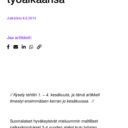
työaikaansa
Julkaistu
8.6.2015
Jaa artikkeli:
// Kysely tehtiin 1. – 4. kesäkuuta, ja tämä artikkeli
ilmestyi ensimmäisen kerran jo kesäkuussa. //
Suomalaiset hyväksyisivät mieluummin maltilliset
palkankorotukset 3-4 vuoden ajaksi kuin työajan