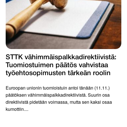
STTK vähimmäispalkka­­direktiivistä:
Tuomiostuimen päätös vahvistaa
työehtosopimusten tärkeän roolin
Euroopan unionin tuomioistuin antoi tänään (11.11.)
päätöksen vähimmäispalkkadirektiivistä. Suurin osa
direktiivistä pidetään voimassa, mutta sen kaksi osaa
kumottiin....