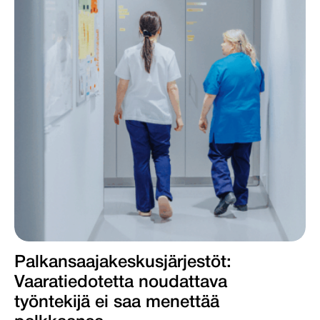
Palkansaajakeskus­järjestöt:
Vaaratiedotetta noudattava
työntekijä ei saa menettää