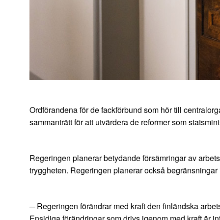
Ordförandena för de fackförbund som hör till centralo
sammanträtt för att utvärdera de reformer som statsmini
Regeringen planerar betydande försämringar av arbetsta
tryggheten. Regeringen planerar också begränsningar i
─ Regeringen förändrar med kraft den finländska arbetsm
Ensidiga förändringar som drivs igenom med kraft är i