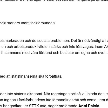
äckt stor oro inom fackförbunden.
tsmarknaden och de sociala problemen. Det är nödvändigt att a
eten och arbetsproduktiviteten stärks och inte försvagas. Inom Ak
as tillsammans med våra förbund och beslutar om egna och even
 att statsfinanserna ska förbättras.
dar inte statens ekonomi. När regeringen också vill binda den m
n ingripa i fackförbundens fria förhandlingsrätt och cementera 
 här godkänner STTK inte, säger ordförande
Antti Palola.