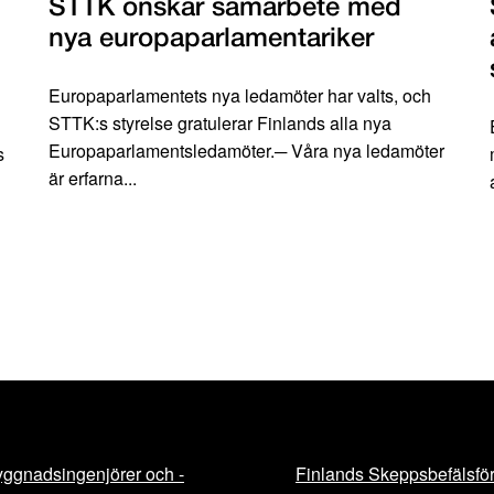
STTK önskar samarbete med
nya europaparlamentariker
Europaparlamentets nya ledamöter har valts, och
STTK:s styrelse gratulerar Finlands alla nya
Europaparlamentsledamöter.─ Våra nya ledamöter
s
är erfarna...
ggnadsingenjörer och -
Finlands Skeppsbefälsfö