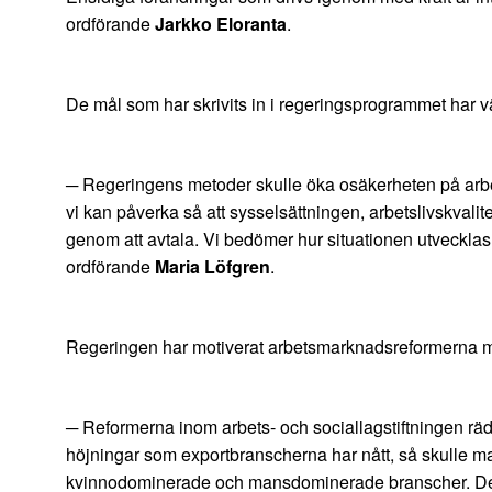
ordförande
Jarkko Eloranta
.
De mål som har skrivits in i regeringsprogrammet har v
─ Regeringens metoder skulle öka osäkerheten på arbe
vi kan påverka så att sysselsättningen, arbetslivskvalit
genom att avtala. Vi bedömer hur situationen utveckl
ordförande
Maria Löfgren
.
Regeringen har motiverat arbetsmarknadsreformerna med
─ Reformerna inom arbets- och sociallagstiftningen räd
höjningar som exportbranscherna har nått, så skulle ma
kvinnodominerade och mansdominerade branscher. Det