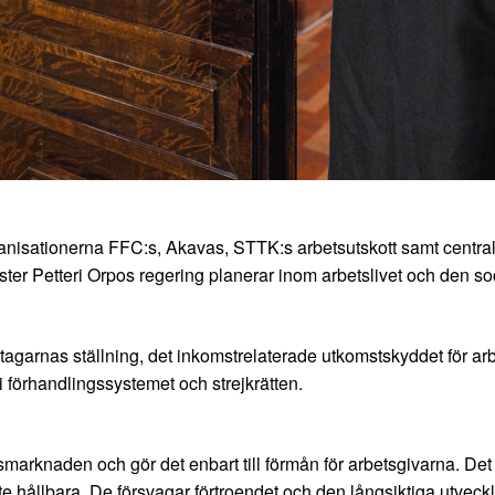
rganisationerna FFC:s, Akavas, STTK:s arbetsutskott samt centra
ster Petteri Orpos regering planerar inom arbetslivet och den so
garnas ställning, det inkomstrelaterade utkomstskyddet för arbe
 förhandlingssystemet och strejkrätten.
arknaden och gör det enbart till förmån för arbetsgivarna. Det o
nte hållbara. De försvagar förtroendet och den långsiktiga utv