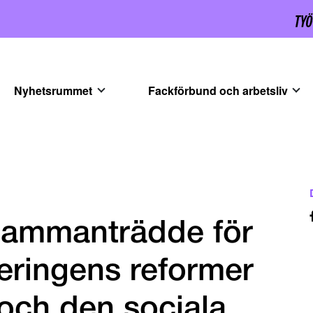
Nyhetsrummet
Fackförbund och arbetsliv
 sammanträdde för
geringens reformer
 och den sociala