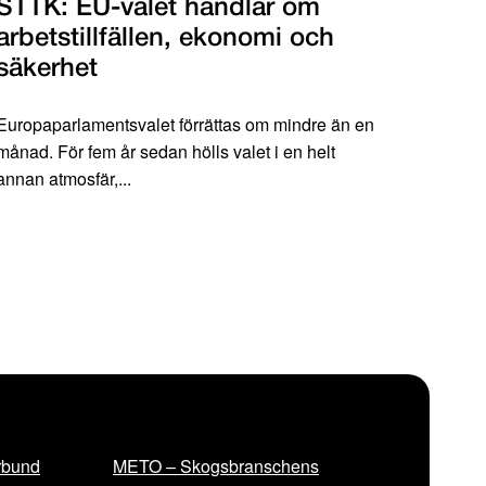
STTK: EU-valet handlar om
arbetstillfällen, ekonomi och
säkerhet
Europaparlamentsvalet förrättas om mindre än en
månad. För fem år sedan hölls valet i en helt
annan atmosfär,...
rbund
METO – Skogsbranschens