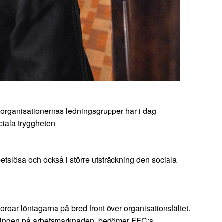
lorganisationernas ledningsgrupper har i dag
ciala tryggheten.
tslösa och också i större utsträckning den sociala
roar löntagarna på bred front över organisationsfältet.
ecklingen på arbetsmarknaden, bedömer FFC:s