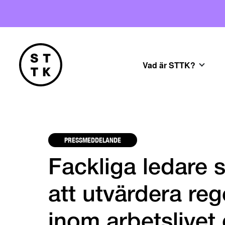
Vad är STTK?
PRESSMEDDELANDE
Fackliga ledare
att utvärdera re
inom arbetslivet