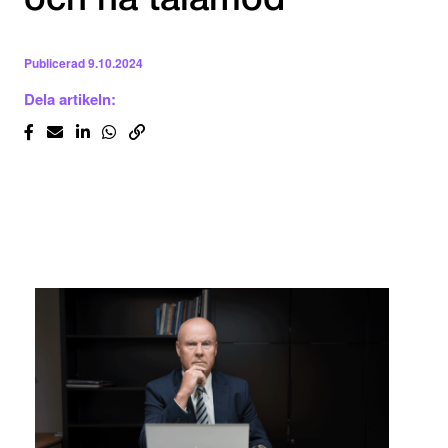
och ha tålamod
Publicerad
9.10.2024
Dela artikeln: