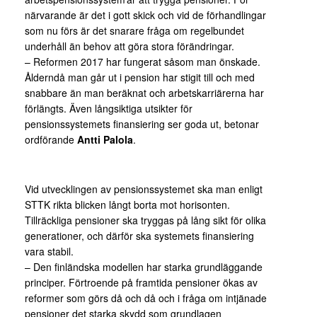
närvarande är det i gott skick och vid de förhandlingar
som nu förs är det snarare fråga om regelbundet
underhåll än behov att göra stora förändringar.
– Reformen 2017 har fungerat såsom man önskade.
Ålderndå man går ut i pension har stigit till och med
snabbare än man beräknat och arbetskarriärerna har
förlängts. Även långsiktiga utsikter för
pensionssystemets finansiering ser goda ut, betonar
ordförande
Antti Palola
.
Vid utvecklingen av pensionssystemet ska man enligt
STTK rikta blicken långt borta mot horisonten.
Tillräckliga pensioner ska tryggas på lång sikt för olika
generationer, och därför ska systemets finansiering
vara stabil.
– Den finländska modellen har starka grundläggande
principer. Förtroende på framtida pensioner ökas av
reformer som görs då och då och i fråga om intjänade
pensioner det starka skydd som grundlagen