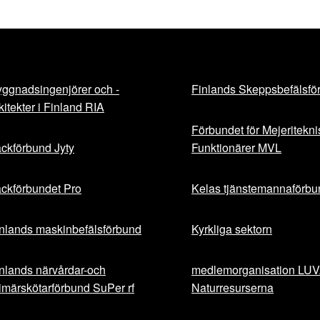
ggnadsingenjörer och -
Finlands Skeppsbefälsfö
kitekter i Finland RIA
Förbundet för Mejeritekn
ckförbund Jyty
Funktionärer MVL
ckförbundet Pro
Kelas tjänstemannaförbu
nlands maskinbefälsförbund
Kyrkliga sektorn
nlands närvårdar-och
medlemorganisation LU
imärskötarförbund SuPer rf
Naturresurserna