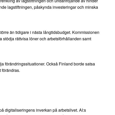
Förenkling av lagstiftningen och undanröjande av hinder
nde lagstiftningen, påskynda investeringar och minska
t större än tidigare i nästa långtidsbudget. Kommissionen
stödja rättvisa löner och arbetsförhållanden samt
ödja förändringssituationer. Också Finland borde satsa
t förändras.
 digitaliseringens inverkan på arbetslivet. AI:s