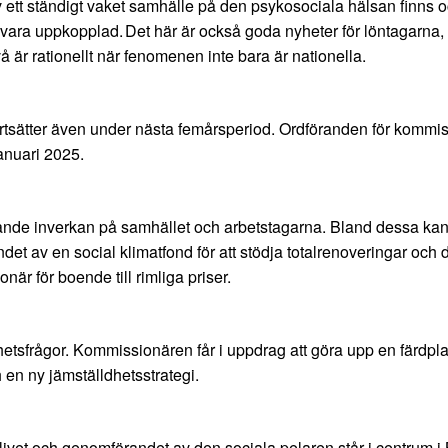
 ett ständigt vaket samhälle på den psykosociala hälsan finns ocks
te vara uppkopplad. Det här är också goda nyheter för löntagarna
är rationellt när fenomenen inte bara är nationella.
rtsätter även under nästa femårsperiod. Ordföranden för kommissi
anuari 2025.
dande inverkan på samhället och arbetstagarna. Bland dessa ka
andet av en social klimatfond för att stödja totalrenoveringar och 
r för boende till rimliga priser.
sfrågor. Kommissionären får i uppdrag att göra upp en färdplan f
 en ny jämställdhetsstrategi.
betslivet och genomförandet av den sociala pelaren står i centrum