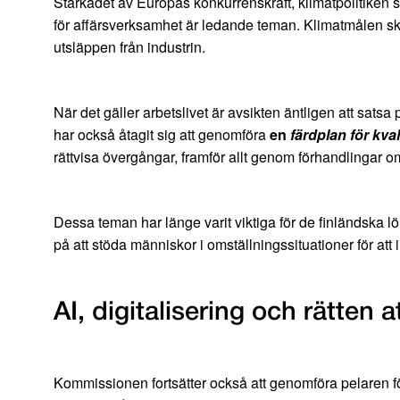
Stärkadet av Europas konkurrenskraft, klimatpolitiken s
för affärsverksamhet är ledande teman. Klimatmålen sk
utsläppen från industrin.
När det gäller arbetslivet är avsikten äntligen att sats
har också åtagit sig att genomföra
en
färdplan för kva
rättvisa övergångar, framför allt genom förhandlingar om
Dessa teman har länge varit viktiga för de finländska lö
på att stöda människor i omställningssituationer för att 
AI, digitalisering och rätten 
Kommissionen fortsätter också att genomföra pelaren för