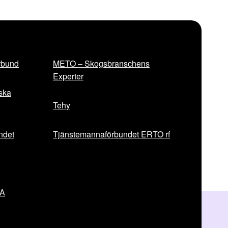
rbund
METO – Skogsbranschens
Experter
iska
Tehy
ndet
Tjänstemannaförbundet ERTO rf
VA