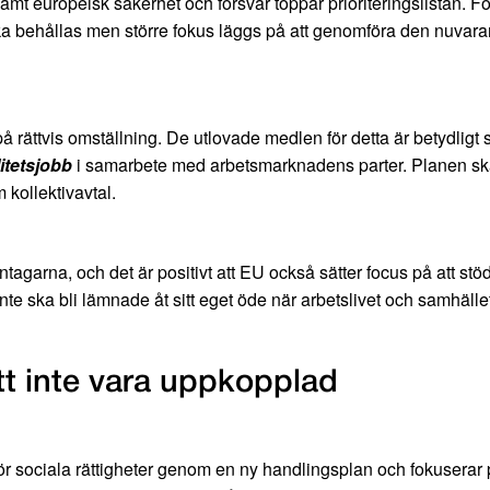
amt europeisk säkerhet och försvar toppar prioriteringslistan. 
a behållas men större fokus läggs på att genomföra den nuvara
a på rättvis omställning. De utlovade medlen för detta är betydlig
litetsjobb
i samarbete med arbetsmarknadens parter. Planen ska 
 kollektivavtal.
ntagarna, och det är positivt att EU också sätter focus på att st
inte ska bli lämnade åt sitt eget öde när arbetslivet och samhälle
att inte vara uppkopplad
 sociala rättigheter genom en ny handlingsplan och fokuserar på