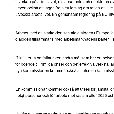
inverkan på arbetslivet, distansarbete och effekterna av
Leyen också att lägga fram ett förslag om rätten att in
utveckla arbetslivet. En gemensam reglering på EU-nivå 
Arbetet med att stärka den sociala dialogen i Europa fo
dialogen tillsammans med arbetsmarknadens parter i j
Riktlinjerna omfattar även andra mål som har en bety
för boende till rimliga priser och det effektiva verkställ
nya kommissionen kommer också att utse en kommissionä
En kommissionär kommer också att utses för jämställdhet
hbtqi-personer och för arbete mot rasism efter 2025 och
Utifrån riktlinjerna är det klart att utvecklingen av ar