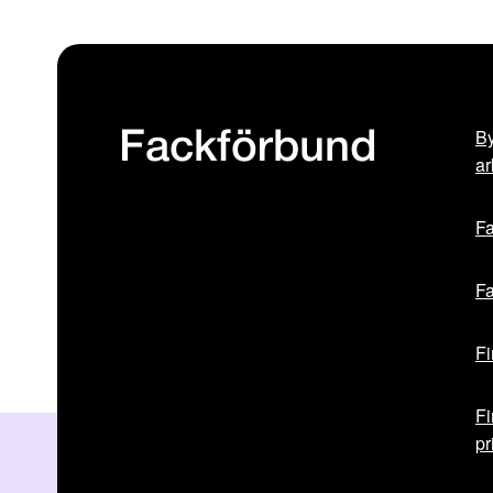
By
Fackförbund
ar
Fa
Fa
Fi
Fi
pr