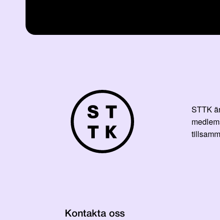
STTK är 
medlemsf
tillsamm
Kontakta oss