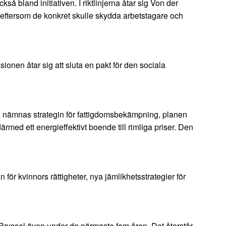
å bland initiativen. I riktlinjerna åtar sig Von der
, eftersom de konkret skulle skydda arbetstagare och
onen åtar sig att sluta en pakt för den sociala
n nämnas strategin för fattigdomsbekämpning, planen
därmed ett energieffektivt boende till rimliga priser. Den
ör kvinnors rättigheter, nya jämlikhetsstrategier för
 i Bryssel även under de närmaste fem åren. Det återstår