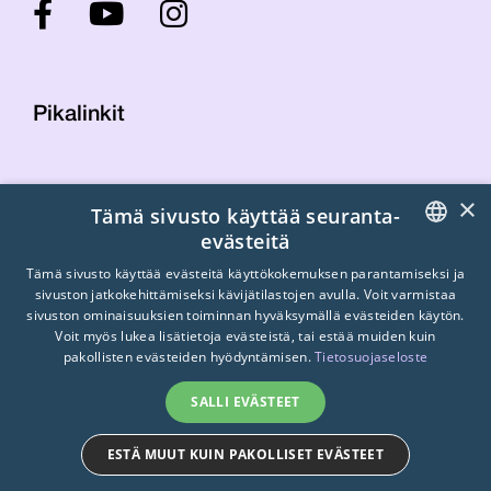
Pikalinkit
Yhteystiedot
×
Tämä sivusto käyttää seuranta-
Laskutustiedot
evästeitä
STTK:n kuvapankki
FINNISH
Tietosuojaseloste
Tämä sivusto käyttää evästeitä käyttökokemuksen parantamiseksi ja
sivuston jatkokehittämiseksi kävijätilastojen avulla. Voit varmistaa
Turvallisemman tilan periaatteet
ENGLISH
sivuston ominaisuuksien toiminnan hyväksymällä evästeiden käytön.
Voit myös lukea lisätietoja evästeistä, tai estää muiden kuin
SWEDISH
pakollisten evästeiden hyödyntämisen.
Tietosuojaseloste
SALLI EVÄSTEET
ESTÄ MUUT KUIN PAKOLLISET EVÄSTEET
© 2026
STTK.
Made with ❤ by
Avoin.Systems