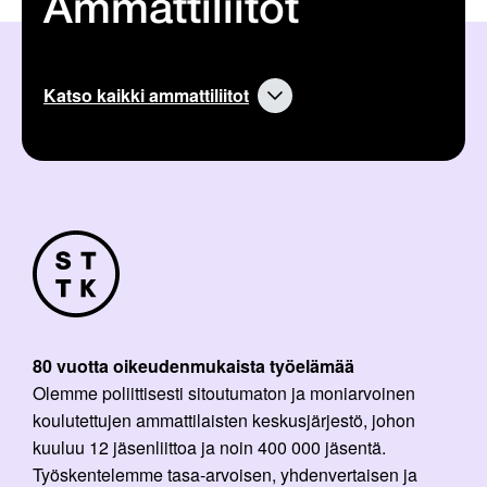
Ammattiliitot
Katso kaikki ammattiliitot
80 vuotta oikeudenmukaista työelämää
Olemme poliittisesti sitoutumaton ja moniarvoinen
koulutettujen ammattilaisten keskusjärjestö, johon
kuuluu 12 jäsenliittoa ja noin 400 000 jäsentä.
Työskentelemme tasa-arvoisen, yhdenvertaisen ja