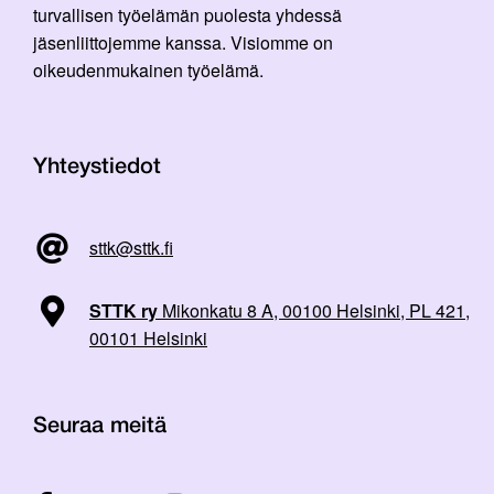
turvallisen työelämän puolesta yhdessä
jäsenliittojemme kanssa. Visiomme on
oikeudenmukainen työelämä.
Yhteystiedot
sttk@sttk.fi
STTK ry
Mikonkatu 8 A, 00100 Helsinki, PL 421,
00101 Helsinki
Seuraa meitä