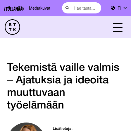
Mediakuvat
FI
Tekemistä vaille valmis
‒ Ajatuksia ja ideoita
muuttuvaan
työelämään
Lisätietoja: