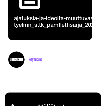
ajatuksia-ja-ideoita-muuttuvaan-
tyelmn_sttk_pamflettisarja_2021.pd
JULKAISUT
työelämä