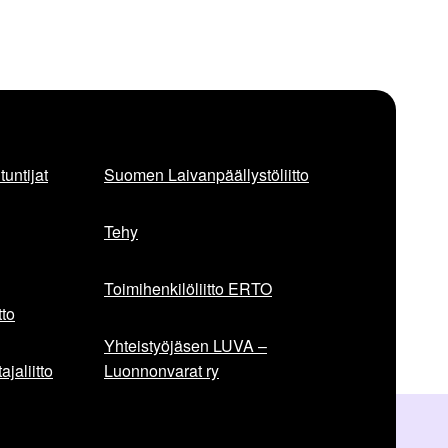
untijat
Suomen Laivanpäällystöliitto
Tehy
Toimihenkilöliitto ERTO
to
Yhteistyöjäsen LUVA –
jaliitto
Luonnonvarat ry