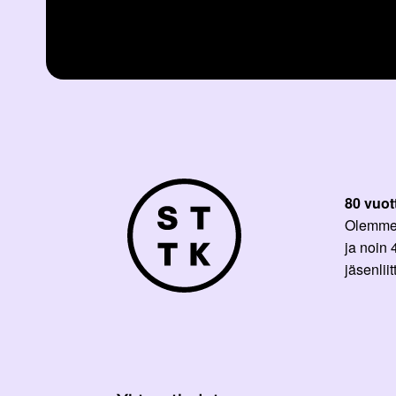
80 vuot
Olemme p
ja noin
jäsenli