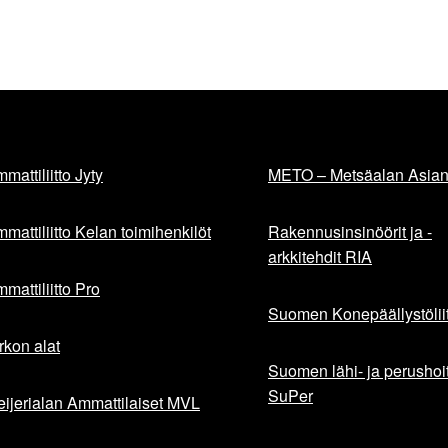
mattiliitto Jyty
METO – Metsäalan Asiant
mattiliitto Kelan toimihenkilöt
Rakennusinsinöörit ja -
arkkitehdit RIA
mattiliitto Pro
Suomen Konepäällystöliit
rkon alat
Suomen lähi- ja perushoita
SuPer
ijerialan Ammattilaiset MVL