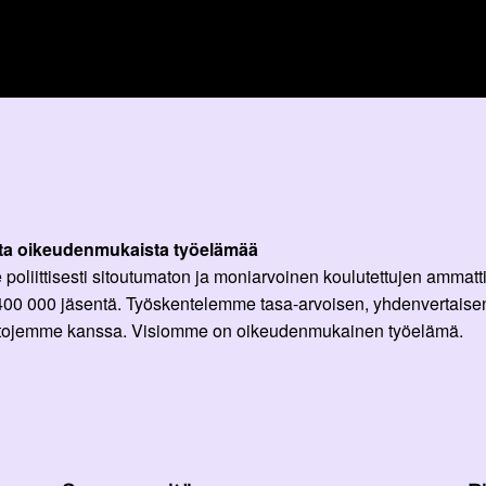
ta oikeudenmukaista työelämää
oliittisesti sitoutumaton ja moniarvoinen koulutettujen ammattil
 400 000 jäsentä. Työskentelemme tasa-arvoisen, yhdenvertaisen
ittojemme kanssa. Visiomme on oikeudenmukainen työelämä.