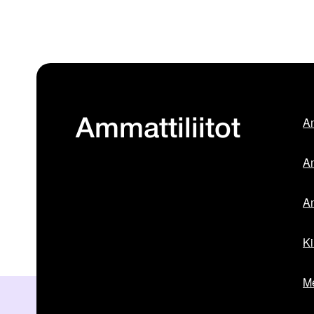
Am
Ammattiliitot
Am
Am
Ki
Me