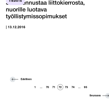
TIEDOTE
STTK ennustaa liittokierrosta,
nuorille luotava
työllistymissopimukset
| 13.12.2016
E
Edellinen
d
e
1
70
71
72
73
74
95
…
…
l
l
S
Seuraava
i
e
n
u
e
r
n