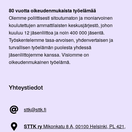
80 vuotta oikeudenmukaista työelämää
Olemme poliittisesti sitoutumaton ja moniarvoinen
koulutettujen ammattilaisten keskusjärjestö, johon
kuuluu 12 jäsenliittoa ja noin 400 000 jäsentä.
Työskentelemme tasa-arvoisen, yhdenvertaisen ja
turvallisen työelämän puolesta yhdessä
jäsenliittojemme kanssa. Visiomme on
oikeudenmukainen työelämä.
Yhteystiedot
sttk@sttk.fi
STTK ry
Mikonkatu 8 A, 00100 Helsinki, PL 421,