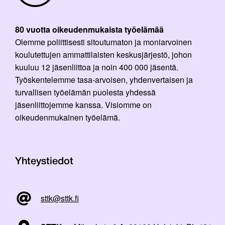
80 vuotta oikeudenmukaista työelämää
Olemme poliittisesti sitoutumaton ja moniarvoinen
koulutettujen ammattilaisten keskusjärjestö, johon
kuuluu 12 jäsenliittoa ja noin 400 000 jäsentä.
Työskentelemme tasa-arvoisen, yhdenvertaisen ja
turvallisen työelämän puolesta yhdessä
jäsenliittojemme kanssa. Visiomme on
oikeudenmukainen työelämä.
Yhteystiedot
sttk@sttk.fi