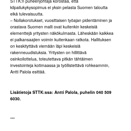
STTK:n puheenjohtaja korostaa, että
kilpailukykysopimus ei yksin pelasta Suomen taloutta
eikä tulevaisuutta.
– Nollakorotukset, vuosittaisen työajan pidentäminen ja
orastava Suomen malli ovat kuitenkin keskeisiä
elementtejä yritysten näkökulmasta. Läheskään kaikkea
ei palkansaajien voimin kuitenkaan ratkota. Hallituksen
on keskityttävä viemään läpi keskeisiä
rakenneuudistuksia. Yritysten on hillittävä
osinkoilottelua, toteutettava pitkän tähtäimen
investointeja kotimaassa ja työllistettävä rohkeammin,
Antti Palola esittää.
Lisätietoja STTK:ssa: Antti Palola, puhelin 040 509
6030.
***