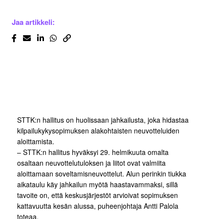
Jaa artikkeli:
STTK:n hallitus on huolissaan jahkailusta, joka hidastaa
kilpailukykysopimuksen alakohtaisten neuvotteluiden
aloittamista.
– STTK:n hallitus hyväksyi 29. helmikuuta omalta
osaltaan neuvottelutuloksen ja liitot ovat valmiita
aloittamaan soveltamisneuvottelut. Alun perinkin tiukka
aikataulu käy jahkailun myötä haastavammaksi, sillä
tavoite on, että keskusjärjestöt arvioivat sopimuksen
kattavuutta kesän alussa, puheenjohtaja Antti Palola
toteaa.