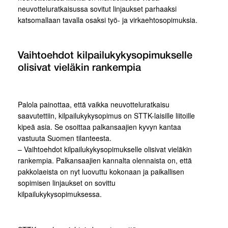
neuvotteluratkaisussa sovitut linjaukset parhaaksi
katsomallaan tavalla osaksi työ- ja virkaehtosopimuksia.
Vaihtoehdot kilpailukykysopimukselle
olisivat vieläkin rankempia
Palola painottaa, että vaikka neuvotteluratkaisu
saavutettiin, kilpailukykysopimus on STTK-laisille liitoille
kipeä asia. Se osoittaa palkansaajien kyvyn kantaa
vastuuta Suomen tilanteesta.
– Vaihtoehdot kilpailukykysopimukselle olisivat vieläkin
rankempia. Palkansaajien kannalta olennaista on, että
pakkolaeista on nyt luovuttu kokonaan ja paikallisen
sopimisen linjaukset on sovittu
kilpailukykysopimuksessa.