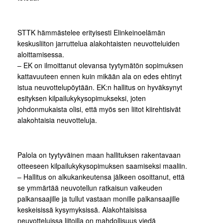
STTK hämmästelee erityisesti Elinkeinoelämän
keskusliiton jarruttelua alakohtaisten neuvotteluiden
aloittamisessa.
– EK on ilmoittanut olevansa tyytymätön sopimuksen
kattavuuteen ennen kuin mikään ala on edes ehtinyt
istua neuvottelupöytään. EK:n hallitus on hyväksynyt
esityksen kilpailukykysopimukseksi, joten
johdonmukaista olisi, että myös sen liitot kiirehtisivät
alakohtaisia neuvotteluja.
Palola on tyytyväinen maan hallituksen rakentavaan
otteeseen kilpailukykysopimuksen saamiseksi maaliin.
– Hallitus on alkukankeutensa jälkeen osoittanut, että
se ymmärtää neuvotellun ratkaisun vaikeuden
palkansaajille ja tullut vastaan monille palkansaajille
keskeisissä kysymyksissä. Alakohtaisissa
neuvotteluissa liitoilla on mahdollisuus viedä