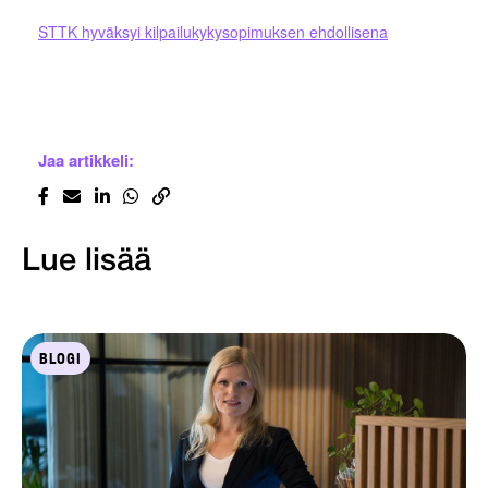
STTK hyväksyi kilpailukykysopimuksen ehdollisena
Jaa artikkeli:
Lue lisää
BLOGI