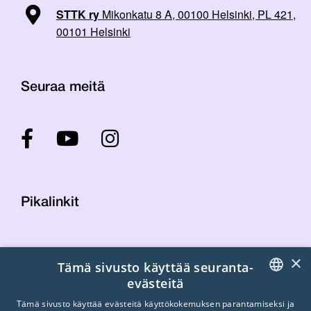
STTK ry
Mikonkatu 8 A, 00100 Helsinki, PL 421,
00101 Helsinki
Seuraa meitä
Pikalinkit
Yhteystiedot
×
Tämä sivusto käyttää seuranta-
Laskutustiedot
evästeitä
STTK:n kuvapankki
FINNISH
Tietosuojaseloste
Tämä sivusto käyttää evästeitä käyttökokemuksen parantamiseksi ja