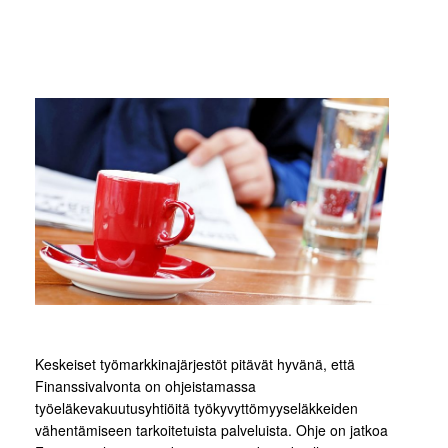
Keskeiset työmarkkinajärjestöt pitävät hyvänä, että
Finanssivalvonta on ohjeistamassa
työeläkevakuutusyhtiöitä työkyvyttömyyseläkkeiden
vähentämiseen tarkoitetuista palveluista. Ohje on jatkoa