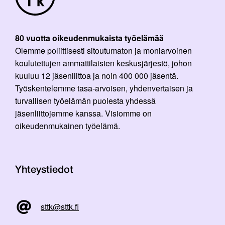
80 vuotta oikeudenmukaista työelämää
Olemme poliittisesti sitoutumaton ja moniarvoinen
koulutettujen ammattilaisten keskusjärjestö, johon
kuuluu 12 jäsenliittoa ja noin 400 000 jäsentä.
Työskentelemme tasa-arvoisen, yhdenvertaisen ja
turvallisen työelämän puolesta yhdessä
jäsenliittojemme kanssa. Visiomme on
oikeudenmukainen työelämä.
Yhteystiedot
sttk@sttk.fi