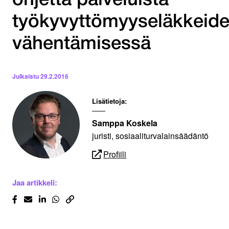
ohjetta palveluista
työkyvyttömyyseläkkeid
vähentämisessä
Julkaistu
29.2.2016
Lisätietoja:
Samppa Koskela
juristi, sosiaaliturvalainsäädäntö
Profiili
Jaa artikkeli: