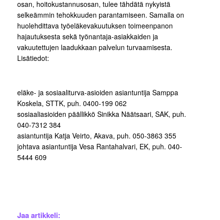
osan, hoitokustannusosan, tulee tähdätä nykyistä
selkeämmin tehokkuuden parantamiseen. Samalla on
huolehdittava työeläkevakuutuksen toimeenpanon
hajautuksesta sekä työnantaja-asiakkaiden ja
vakuutettujen laadukkaan palvelun turvaamisesta.
Lisätiedot:
eläke- ja sosiaaliturva-asioiden asiantuntija Samppa
Koskela, STTK, puh. 0400-199 062
sosiaaliasioiden päällikkö Sinikka Näätsaari, SAK, puh.
040-7312 384
asiantuntija Katja Veirto, Akava, puh. 050-3863 355
johtava asiantuntija Vesa Rantahalvari, EK, puh. 040-
5444 609
Jaa artikkeli: