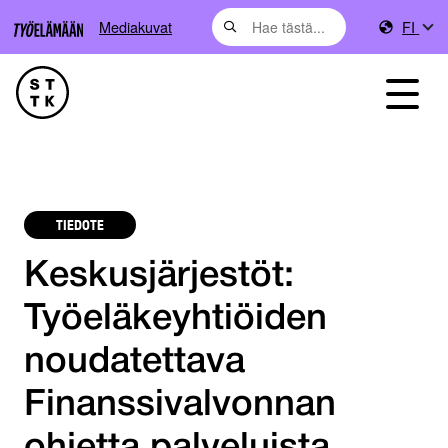
Mediakuvat
FI
TIEDOTE
Keskusjärjestöt:
Työeläkeyhtiöiden
noudatettava
Finanssivalvonnan