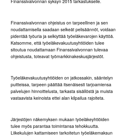
Finanssivalvonnan syksyn 2015 tarkastukselle.
Finanssivalvonnan ohjeistus on tarpeellinen ja sen
noudattamisella saadaan selkeät pelisäännöt, voidaan
pidentää työuria ja selkiyttää työeläkevarojen käyttöä.
Katsomme, että työeläkevakuutusyhtiöiden tulee
sitoutua noudattamaan Finanssivalvonnan tulevaa
ohjeistusta, toteavat työmarkkinakeskusjärjestöt.
Työeläkevakuutusyhtiöiden on jatkossakin, sääntelyn
puitteissa, tarpeen päättää itsenäisesti tarjoamiensa
palvelujen hinnoittelusta, tarkasta sisällöstä ja muista
vastaavista keinoista ettei alan kilpailua rajoiteta.
Järjestöjen näkemyksen mukaan työeläkeyhtiöiden
tulee myös parantaa toimintansa tehokkuutta.
Liikekulujen kattamiseen tarkoitetun työeläkemaksun