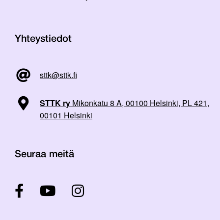
Yhteystiedot
sttk@sttk.fi
STTK ry
Mikonkatu 8 A, 00100 Helsinki, PL 421,
00101 Helsinki
Seuraa meitä