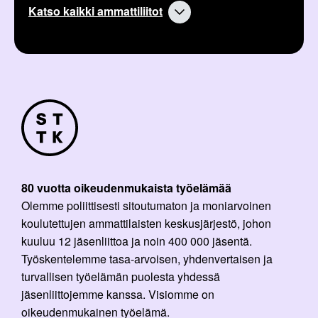
Katso kaikki ammattiliitot
i
:
80 vuotta oikeudenmukaista työelämää
Olemme poliittisesti sitoutumaton ja moniarvoinen
koulutettujen ammattilaisten keskusjärjestö, johon
kuuluu 12 jäsenliittoa ja noin 400 000 jäsentä.
Työskentelemme tasa-arvoisen, yhdenvertaisen ja
turvallisen työelämän puolesta yhdessä
jäsenliittojemme kanssa. Visiomme on
oikeudenmukainen työelämä.