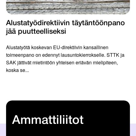
Alustatyödirektiivin täytäntöönpano
jää puutteelliseksi
Alustatyötä koskevan EU-direktiivin kansallinen
toimeenpano on edennyt lausuntokierrokselle. STTK ja
SAK jättivät mietintöön yhteisen eriävän mielipiteen,
koska se...
Ammattiliitot