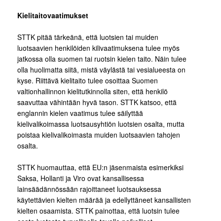
Kielitaitovaatimukset
STTK pitää tärkeänä, että luotsien tai muiden
luotsaavien henkilöiden kilivaatimuksena tulee myös
jatkossa olla suomen tai ruotsin kielen taito. Näin tulee
olla huolimatta siitä, mistä väylästä tai vesialueesta on
kyse. Riittävä kielitaito tulee osoittaa Suomen
valtionhallinnon kielitutkinnolla siten, että henkilö
saavuttaa vähintään hyvä tason. STTK katsoo, että
englannin kielen vaatimus tulee säilyttää
kielivalikoimassa luotsausyhtiön luotsien osalta, mutta
poistaa kielivalikoimasta muiden luotsaavien tahojen
osalta.
STTK huomauttaa, että EU:n jäsenmaista esimerkiksi
Saksa, Hollanti ja Viro ovat kansallisessa
lainsäädännössään rajoittaneet luotsauksessa
käytettävien kielten määrää ja edellyttäneet kansallisten
kielten osaamista. STTK painottaa, että luotsin tulee