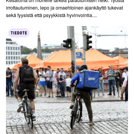
Kesäloma on monelle tärkeä palautumisen hetki. Työstä
irrottautuminen, lepo ja omaehtoinen ajankäyttö tukevat
sekä fyysistä että psyykkistä hyvinvointia....
TIEDOTE