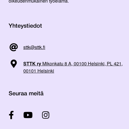
oikeudenmukainen työelämä.
Yhteystiedot
sttk@sttk.fi
STTK ry
Mikonkatu 8 A, 00100 Helsinki, PL 421,
00101 Helsinki
Seuraa meitä