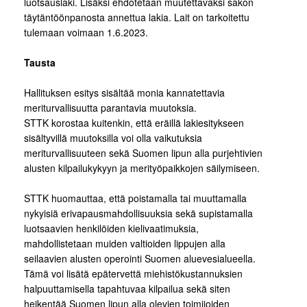
luotsauslaki. Lisäksi ehdotetaan muutettavaksi sakon
täytäntöönpanosta annettua lakia. Lait on tarkoitettu
tulemaan voimaan 1.6.2023.
Tausta
Hallituksen esitys sisältää monia kannatettavia
meriturvallisuutta parantavia muutoksia.
STTK korostaa kuitenkin, että eräillä lakiesitykseen
sisältyvillä muutoksilla voi olla vaikutuksia
meriturvallisuuteen sekä Suomen lipun alla purjehtivien
alusten kilpailukykyyn ja merityöpaikkojen säilymiseen.
STTK huomauttaa, että poistamalla tai muuttamalla
nykyisiä erivapausmahdollisuuksia sekä supistamalla
luotsaavien henkilöiden kielivaatimuksia,
mahdollistetaan muiden valtioiden lippujen alla
seilaavien alusten operointi Suomen aluevesialueella.
Tämä voi lisätä epätervettä miehistökustannuksien
halpuuttamisella tapahtuvaa kilpailua sekä siten
heikentää Suomen lipun alla olevien toimijoiden