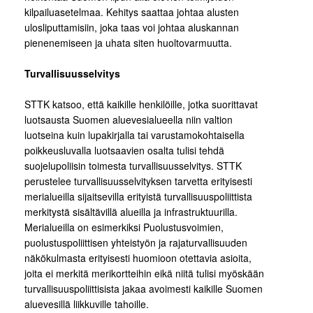
kilpailuasetelmaa. Kehitys saattaa johtaa alusten
ulosliputtamisiin, joka taas voi johtaa aluskannan
pienenemiseen ja uhata siten huoltovarmuutta.
Turvallisuusselvitys
STTK katsoo, että kaikille henkilöille, jotka suorittavat
luotsausta Suomen aluevesialueella niin valtion
luotseina kuin lupakirjalla tai varustamokohtaisella
poikkeusluvalla luotsaavien osalta tulisi tehdä
suojelupoliisin toimesta turvallisuusselvitys. STTK
perustelee turvallisuusselvityksen tarvetta erityisesti
merialueilla sijaitsevilla erityistä turvallisuuspoliittista
merkitystä sisältävillä alueilla ja infrastruktuurilla.
Merialueilla on esimerkiksi Puolustusvoimien,
puolustuspoliittisen yhteistyön ja rajaturvallisuuden
näkökulmasta erityisesti huomioon otettavia asioita,
joita ei merkitä merikortteihin eikä niitä tulisi myöskään
turvallisuuspoliittisista jakaa avoimesti kaikille Suomen
aluevesillä liikkuville tahoille.