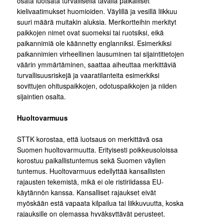
osata luotsata turvallisella tavalla paikalliset
kielivaatimukset huomioiden. Väylillä ja vesillä liikkuu
suuri määrä muitakin aluksia. Merikortteihin merkityt
paikkojen nimet ovat suomeksi tai ruotsiksi, eikä
paikannimiä ole käännetty englanniksi. Esimerkiksi
paikannimien virheellinen lausuminen tai sijaintitietojen
väärin ymmärtäminen, saattaa aiheuttaa merkittäviä
turvallisuusriskejä ja vaaratilanteita esimerkiksi
sovittujen ohituspaikkojen, odotuspaikkojen ja niiden
sijaintien osalta.
Huoltovarmuus
STTK korostaa, että luotsaus on merkittävä osa
Suomen huoltovarmuutta. Erityisesti poikkeusoloissa
korostuu paikallistuntemus sekä Suomen väylien
tuntemus. Huoltovarmuus edellyttää kansallisten
rajausten tekemistä, mikä ei ole ristiriidassa EU-
käytännön kanssa. Kansalliset rajaukset eivät
myöskään estä vapaata kilpailua tai liikkuvuutta, koska
rajauksille on olemassa hyväksyttävät perusteet.