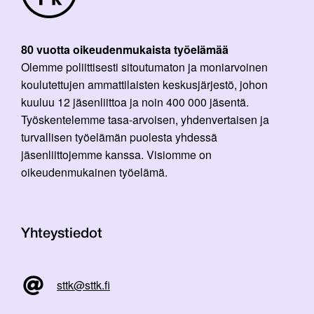
80 vuotta oikeudenmukaista työelämää
Olemme poliittisesti sitoutumaton ja moniarvoinen
koulutettujen ammattilaisten keskusjärjestö, johon
kuuluu 12 jäsenliittoa ja noin 400 000 jäsentä.
Työskentelemme tasa-arvoisen, yhdenvertaisen ja
turvallisen työelämän puolesta yhdessä
jäsenliittojemme kanssa. Visiomme on
oikeudenmukainen työelämä.
Yhteystiedot
sttk@sttk.fi