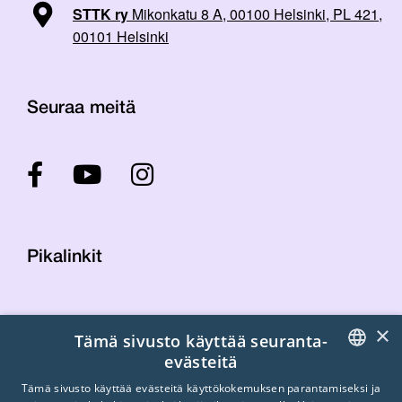
STTK ry
Mikonkatu 8 A, 00100 Helsinki, PL 421,
00101 Helsinki
Seuraa meitä
Pikalinkit
Yhteystiedot
×
Tämä sivusto käyttää seuranta-
Laskutustiedot
evästeitä
STTK:n kuvapankki
FINNISH
Tietosuojaseloste
Tämä sivusto käyttää evästeitä käyttökokemuksen parantamiseksi ja