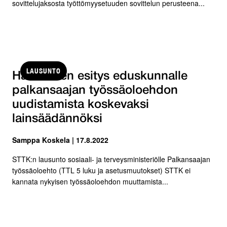
sovittelujaksosta työttömyysetuuden sovittelun perusteena...
LAUSUNTO
Hallituksen esitys eduskunnalle
palkansaajan työssäoloehdon
uudistamista koskevaksi
lainsäädännöksi
Samppa Koskela | 17.8.2022
STTK:n lausunto sosiaali- ja terveysministeriölle Palkansaajan
työssäoloehto (TTL 5 luku ja asetusmuutokset) STTK ei
kannata nykyisen työssäoloehdon muuttamista...