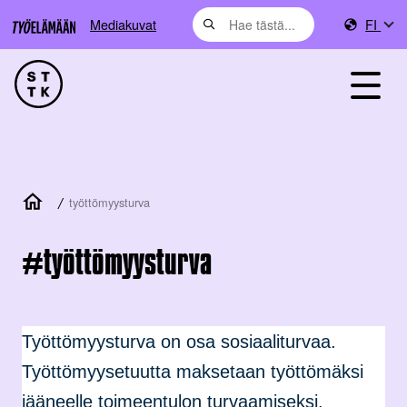
Mediakuvat
FI
/
työttömyysturva
työttömyysturva
Työttömyysturva on osa sosiaaliturvaa.
Työttömyysetuutta maksetaan työttömäksi
jääneelle toimeentulon turvaamiseksi.