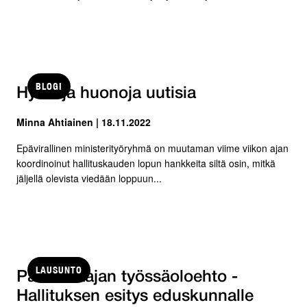
BLOGI
Hyviä ja huonoja uutisia
Minna Ahtiainen | 18.11.2022
Epävirallinen ministerityöryhmä on muutaman viime viikon ajan
koordinoinut hallituskauden lopun hankkeita siltä osin, mitkä
jäljellä olevista viedään loppuun...
LAUSUNTO
Palkansaajan työssäoloehto -
Hallituksen esitys eduskunnalle