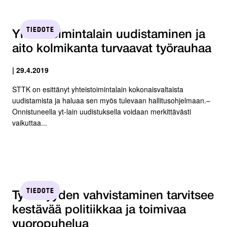
TIEDOTE
Yhteistoimintalain uudistaminen ja
aito kolmikanta turvaavat työrauhaa
| 29.4.2019
STTK on esittänyt yhteistoimintalain kokonaisvaltaista
uudistamista ja haluaa sen myös tulevaan hallitusohjelmaan.–
Onnistuneella yt-lain uudistuksella voidaan merkittävästi
vaikuttaa...
TIEDOTE
Työllisyyden vahvistaminen tarvitsee
kestävää politiikkaa ja toimivaa
vuoropuhelua