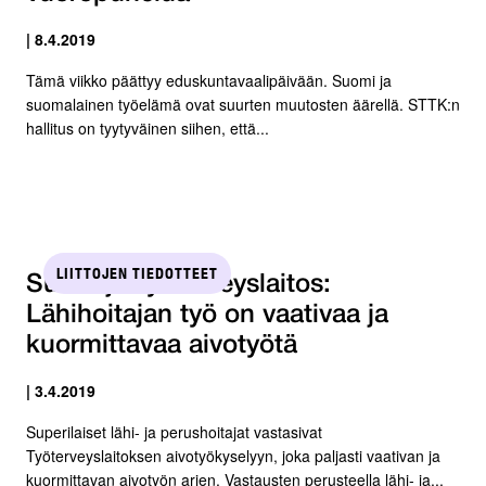
| 8.4.2019
Tämä viikko päättyy eduskuntavaalipäivään. Suomi ja
suomalainen työelämä ovat suurten muutosten äärellä. STTK:n
hallitus on tyytyväinen siihen, että...
LIITTOJEN TIEDOTTEET
SuPer ja Työterveyslaitos:
Lähihoitajan työ on vaativaa ja
kuormittavaa aivotyötä
| 3.4.2019
Superilaiset lähi- ja perushoitajat vastasivat
Työterveyslaitoksen aivotyökyselyyn, joka paljasti vaativan ja
kuormittavan aivotyön arjen. Vastausten perusteella lähi- ja...