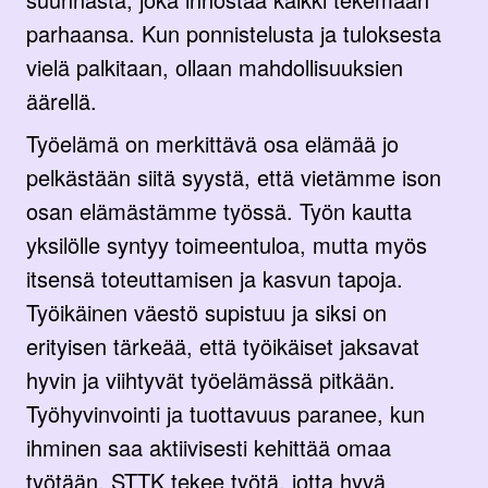
parhaansa. Kun ponnistelusta ja tuloksesta
vielä palkitaan, ollaan mahdollisuuksien
äärellä.
Työelämä on merkittävä osa elämää jo
pelkästään siitä syystä, että vietämme ison
osan elämästämme työssä. Työn kautta
yksilölle syntyy toimeentuloa, mutta myös
itsensä toteuttamisen ja kasvun tapoja.
Työikäinen väestö supistuu ja siksi on
erityisen tärkeää, että työikäiset jaksavat
hyvin ja viihtyvät työelämässä pitkään.
Työhyvinvointi ja tuottavuus paranee, kun
ihminen saa aktiivisesti kehittää omaa
työtään. STTK tekee työtä, jotta hyvä