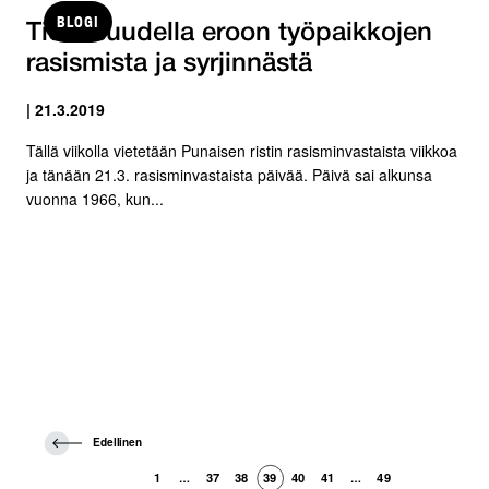
BLOGI
Tietoisuudella eroon työpaikkojen
rasismista ja syrjinnästä
| 21.3.2019
Tällä viikolla vietetään Punaisen ristin rasisminvastaista viikkoa
ja tänään 21.3. rasisminvastaista päivää. Päivä sai alkunsa
vuonna 1966, kun...
E
Edellinen
d
e
1
37
38
39
40
41
49
…
…
l