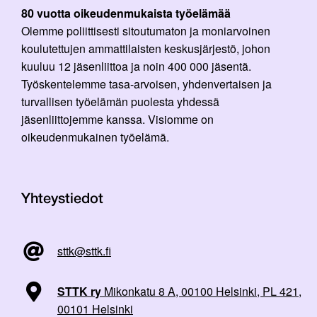
80 vuotta oikeudenmukaista työelämää
Olemme poliittisesti sitoutumaton ja moniarvoinen
koulutettujen ammattilaisten keskusjärjestö, johon
kuuluu 12 jäsenliittoa ja noin 400 000 jäsentä.
Työskentelemme tasa-arvoisen, yhdenvertaisen ja
turvallisen työelämän puolesta yhdessä
jäsenliittojemme kanssa. Visiomme on
oikeudenmukainen työelämä.
Yhteystiedot
sttk@sttk.fi
STTK ry
Mikonkatu 8 A, 00100 Helsinki, PL 421,
00101 Helsinki