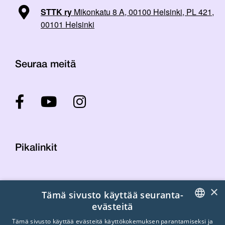
STTK ry
Mikonkatu 8 A, 00100 Helsinki, PL 421,
00101 Helsinki
Seuraa meitä
Pikalinkit
Yhteystiedot
×
Tämä sivusto käyttää seuranta-
Laskutustiedot
evästeitä
STTK:n kuvapankki
FINNISH
Tietosuojaseloste
Tämä sivusto käyttää evästeitä käyttökokemuksen parantamiseksi ja