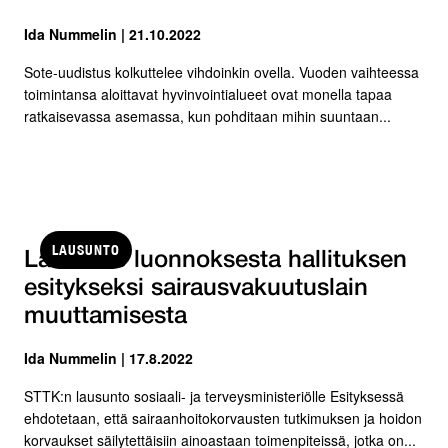
Ida Nummelin | 21.10.2022
Sote-uudistus kolkuttelee vihdoinkin ovella. Vuoden vaihteessa
toimintansa aloittavat hyvinvointialueet ovat monella tapaa
ratkaisevassa asemassa, kun pohditaan mihin suuntaan...
LAUSUNTO
Lausunto luonnoksesta hallituksen
esitykseksi sairausvakuutuslain
muuttamisesta
Ida Nummelin | 17.8.2022
STTK:n lausunto sosiaali- ja terveysministeriölle Esityksessä
ehdotetaan, että sairaanhoitokorvausten tutkimuksen ja hoidon
korvaukset säilytettäisiin ainoastaan toimenpiteissä, jotka on...