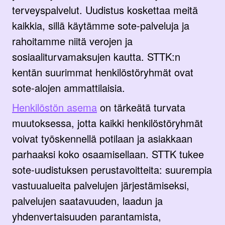
terveyspalvelut. Uudistus koskettaa meitä
kaikkia, sillä käytämme sote-palveluja ja
rahoitamme niitä verojen ja
sosiaaliturvamaksujen kautta. STTK:n
kentän suurimmat henkilöstöryhmät ovat
sote-alojen ammattilaisia.
Henkilöstön asema
on tärkeätä turvata
muutoksessa, jotta kaikki henkilöstöryhmät
voivat työskennellä potilaan ja asiakkaan
parhaaksi koko osaamisellaan. STTK tukee
sote-uudistuksen perustavoitteita: suurempia
vastuualueita palvelujen järjestämiseksi,
palvelujen saatavuuden, laadun ja
yhdenvertaisuuden parantamista,