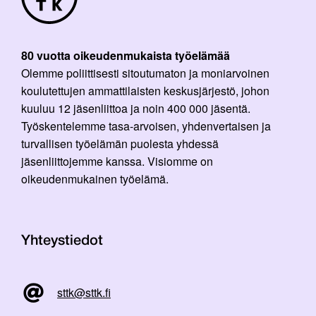
80 vuotta oikeudenmukaista työelämää
Olemme poliittisesti sitoutumaton ja moniarvoinen
koulutettujen ammattilaisten keskusjärjestö, johon
kuuluu 12 jäsenliittoa ja noin 400 000 jäsentä.
Työskentelemme tasa-arvoisen, yhdenvertaisen ja
turvallisen työelämän puolesta yhdessä
jäsenliittojemme kanssa. Visiomme on
oikeudenmukainen työelämä.
Yhteystiedot
sttk@sttk.fi