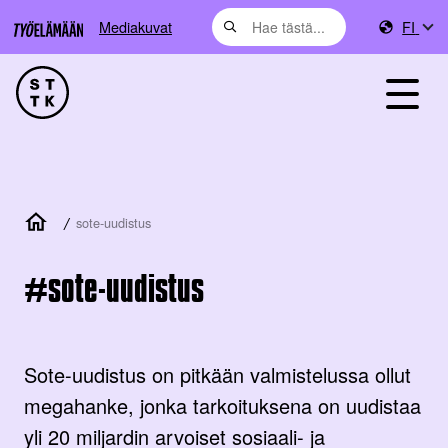
Mediakuvat
FI
/
sote-uudistus
sote-uudistus
Sote-uudistus on pitkään valmistelussa ollut
megahanke, jonka tarkoituksena on uudistaa
yli 20 miljardin arvoiset sosiaali- ja