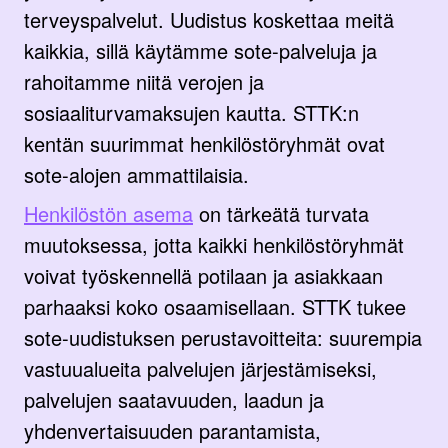
terveyspalvelut. Uudistus koskettaa meitä
kaikkia, sillä käytämme sote-palveluja ja
rahoitamme niitä verojen ja
sosiaaliturvamaksujen kautta. STTK:n
kentän suurimmat henkilöstöryhmät ovat
sote-alojen ammattilaisia.
Henkilöstön asema
on tärkeätä turvata
muutoksessa, jotta kaikki henkilöstöryhmät
voivat työskennellä potilaan ja asiakkaan
parhaaksi koko osaamisellaan. STTK tukee
sote-uudistuksen perustavoitteita: suurempia
vastuualueita palvelujen järjestämiseksi,
palvelujen saatavuuden, laadun ja
yhdenvertaisuuden parantamista,