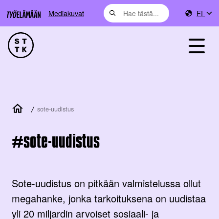
Mediakuvat
FI
/
sote-uudistus
sote-uudistus
Sote-uudistus on pitkään valmistelussa ollut
megahanke, jonka tarkoituksena on uudistaa
yli 20 miljardin arvoiset sosiaali- ja