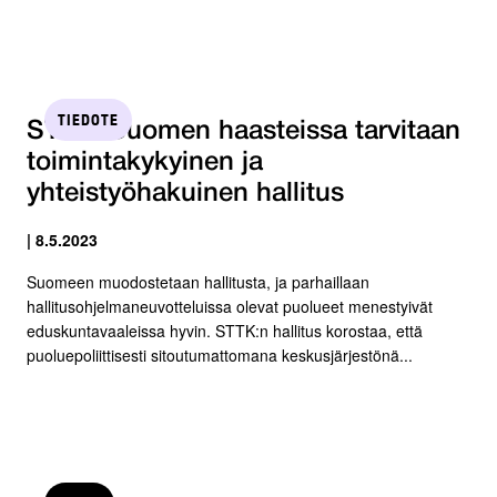
TIEDOTE
STTK: Suomen haasteissa tarvitaan
toimintakykyinen ja
yhteistyöhakuinen hallitus
| 8.5.2023
Suomeen muodostetaan hallitusta, ja parhaillaan
hallitusohjelmaneuvotteluissa olevat puolueet menestyivät
eduskuntavaaleissa hyvin. STTK:n hallitus korostaa, että
puoluepoliittisesti sitoutumattomana keskusjärjestönä...