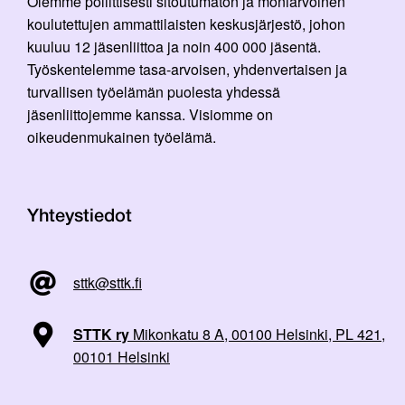
Olemme poliittisesti sitoutumaton ja moniarvoinen
koulutettujen ammattilaisten keskusjärjestö, johon
kuuluu 12 jäsenliittoa ja noin 400 000 jäsentä.
Työskentelemme tasa-arvoisen, yhdenvertaisen ja
turvallisen työelämän puolesta yhdessä
jäsenliittojemme kanssa. Visiomme on
oikeudenmukainen työelämä.
Yhteystiedot
sttk@sttk.fi
STTK ry
Mikonkatu 8 A, 00100 Helsinki, PL 421,
00101 Helsinki