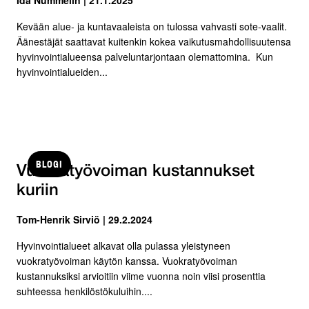
Kevään alue- ja kuntavaaleista on tulossa vahvasti sote-vaalit.
Äänestäjät saattavat kuitenkin kokea vaikutusmahdollisuutensa
hyvinvointialueensa palveluntarjontaan olemattomina. Kun
hyvinvointialueiden...
BLOGI
Vuokratyövoiman kustannukset
kuriin
Tom-Henrik Sirviö | 29.2.2024
Hyvinvointialueet alkavat olla pulassa yleistyneen
vuokratyövoiman käytön kanssa. Vuokratyövoiman
kustannuksiksi arvioitiin viime vuonna noin viisi prosenttia
suhteessa henkilöstökuluihin....