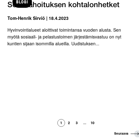
BLOGI
Sote-rahoituksen kohtalonhetket
Tom-Henrik Sirviö | 18.4.2023
Hyvinvointialueet aloittivat toimintansa vuoden alusta. Sen
myötä sosiaali- ja pelastustoimen järjestämisvastuu on nyt
kuntien sijaan isommilla alueilla. Uudistuksen...
1
2
3
10
…
S
Seuraava
e